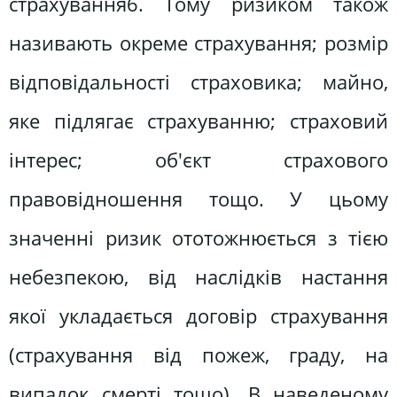
страхування6. Тому ризиком також
називають окреме страхування; розмір
відповідальності страховика; майно,
яке підлягає страхуванню; страховий
інтерес; об'єкт страхового
правовідношення тощо. У цьому
значенні ризик ототожнюється з тією
небезпекою, від наслідків настання
якої укладається договір страхування
(страхування від пожеж, граду, на
випадок смерті тощо). В наведеному