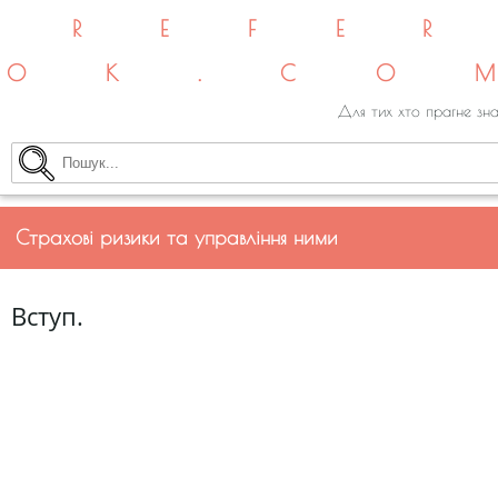
REFE
OK.CO
Для тих хто прагне зна
Страхові ризики та управління ними
Вступ.