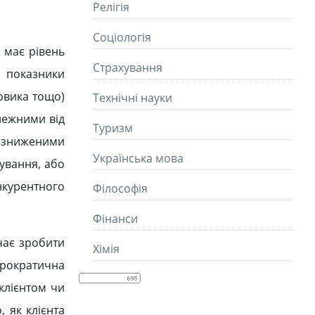
Релігія
Соціологія
 має рівень
Страхування
і показники
ховика тощо)
Технічні науки
алежними від
Туризм
 зниженими
Українська мова
вування, або
онкурентного
Філософія
Фінанси
ачає зробити
Хімія
юрократична
клієнтом чи
, як клієнта