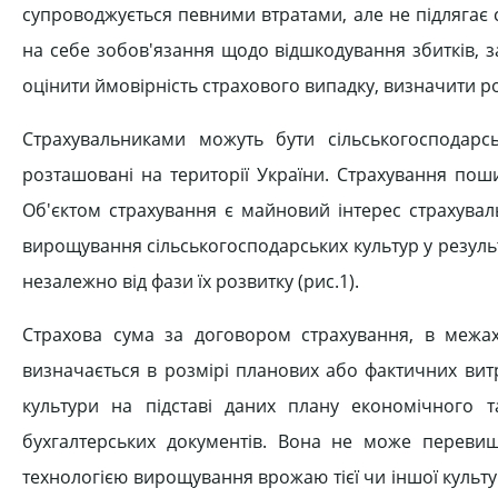
супроводжується певними втратами, але не підлягає ст
на себе зобов'язання щодо відшкодування збитків, 
оцінити ймовірність страхового випадку, визначити роз
Страхувальниками можуть бути сільськогосподарськ
розташовані на території України. Страхування пош
Об'єктом страхування є майновий інтерес страхувал
вирощування сільськогосподарських культур у результа
незалежно від фази їх розвитку (рис.1).
Страхова сума за договором страхування, в межах я
визначається в розмірі планових або фактичних вит
культури на підставі даних плану економічного та
бухгалтерських документів. Вона не може переви
технологією вирощування врожаю тієї чи іншої культ