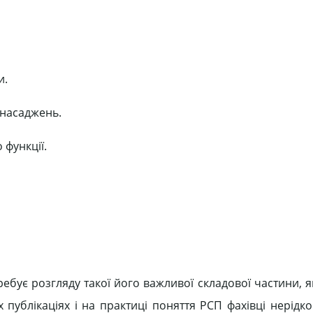
и.
 насаджень.
 функції.
ебує розгляду такої його важливої складової частини, я
х публікаціях і на практиці поняття РСП фахівці нерідк