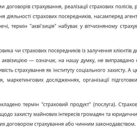
ми договорів страхування, реалізації страхових полісів
я діяльності страхових посередників, насамперед агенті
ечі, термін "акві'зиція" набуває у вітчизняному страху
ховика чи страхових посередників із залучення клієнтів 
П аквізицією — означає, на нашу думку, не виправдано
сть страхування як інституту соціального захисту. А ц
, маркетингових дослідженнях, організації підготовк
кладено термін "страховий продукт" (послуга). Страхо
щодо захисту майнових інтересів громадян та юридичних
ених договором страхування або чинним законодавством.