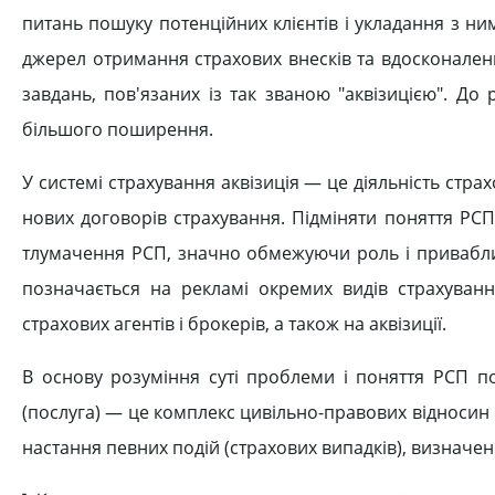
питань пошуку потенційних клієнтів і укладання з ни
джерел отримання страхових внесків та вдосконаленн
завдань, пов'язаних із так званою "аквізицією". До р
більшого поширення.
У системі страхування аквізиція — це діяльність стра
нових договорів страхування. Підміняти поняття РС
тлумачення РСП, значно обмежуючи роль і привабливі
позначається на рекламі окремих видів страхування
страхових агентів і брокерів, а також на аквізиції.
В основу розуміння суті проблеми і поняття РСП по
(послуга) — це комплекс цивільно-правових відносин 
настання певних подій (страхових випадків), визнач