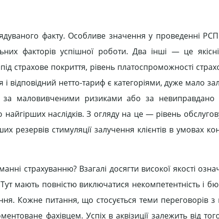
ядуваного факту. Особливе значення у проведенні РСП
льних факторів успішної роботи. Два інші — це якісн
 під страхове покриття, рівень платоспроможності стра
я і відповідний нетто-тариф є категоріями, дуже мало з
час за маловивченими ризиками або за невиправдано
 найгірших наслідків. З огляду на це — рівень обслуго
іших резервів стимуляції залучення клієнтів в умовах к
манні страхуванню? Взагалі досягти високої якості озн
. Тут мають повністю виключатися некомпетентність і б
ня. Кожне питання, що стосується теми переговорів з 
нтоване фахівцем. Успіх в аквізиції залежить від того