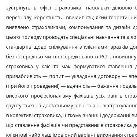
зустрінуть в офісі страховика, наскільки діловою
персоналу, коректність і ввічливість; який теоретични
виявлено страховиками, компонування та дизайн доку
цього приводу проводять спеціальні навчання та діло
стандартів щодо спілкування з клієнтами, зразків док
безпосередньо чи опосередковано в РСП, повинні у
страховика у клієнта мак формуватися ставлення
привабливість — попит — укладання договору — впев
(при його проведенні) — вдячність — бажання подаль
високого професіоналізму фахівців усіх рангів стр
ґрунтується на достатньому рівні знань зі страхування
в колективі страховика, чіткому знанні і додержанні 
що ставлення фахівців чи представників страховика до
клієнтові найбільш імовірний варіант виконання страх