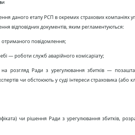
ви
едення даного етапу РСП в окремих страхових компаніях 
ння відповідних документів, яким регламентуються:
 з отриманого повідомлення;
ебі — роботи служб аварійного комісаріату;
 на розгляд Ради з урегулювання збитків — позашта
експертів чи обстоюють у суді інтереси страховика (або к
фіката) чи рішення Ради з урегулювання збитків, розр