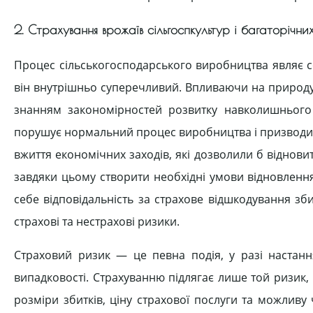
2. Страхування врожаїв сільгоспкультур і багаторічн
Процес сільськогосподарського виробництва являє с
він внутрішньо суперечливий. Впливаючи на природу, 
знанням закономірностей розвитку навколишнього
порушує нормальний процес виробництва і призводит
вжиття економічних заходів, які дозволили б відновит
завдяки цьому створити необхідні умови відновлення
себе відповідальність за страхове відшкодування зб
страхові та нестрахові ризики.
Страховий ризик — це певна подія, у разі настання
випадковості. Страхуванню підлягає лише той ризик,
розміри збитків, ціну страхової послуги та можливу