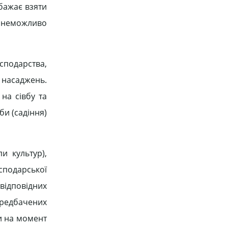
 бажає взяти
и неможливо
сподарства,
 насаджень.
на сівбу та
би (садіння)
и культур),
сподарської
відповідних
ередбачених
и на момент