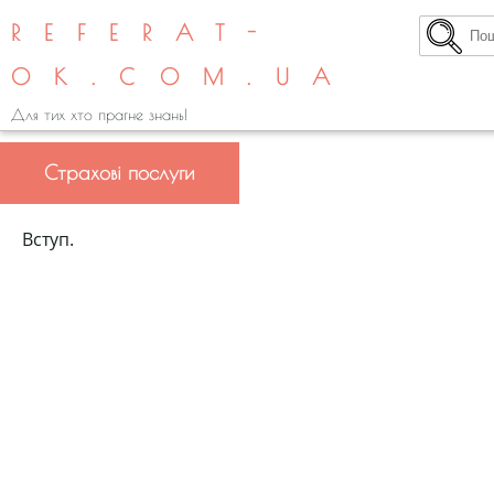
REFERAT-
OK.COM.UA
Для тих хто прагне знань!
Страхові послуги
Вступ.