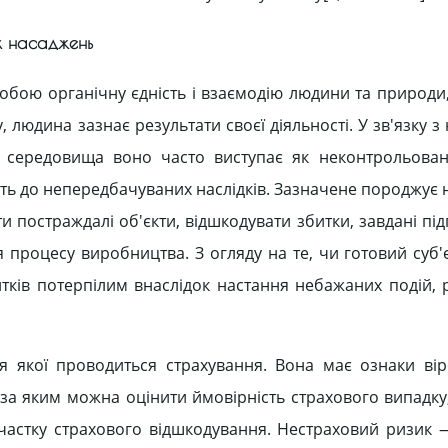
их насаджень
обою органічну єдність і взаємодію людини та природи
людина зазнає результати своєї діяльності. У зв'язку з
 середовища воно часто виступає як неконтрольован
ь до непередбачуваних наслідків. Зазначене породжує н
и постраждалі об'єкти, відшкодувати збитки, завдані під
 процесу виробництва. З огляду на те, чи готовий суб'є
итків потерпілим внаслідок настання небажаних подій, 
 якої проводиться страхування. Вона має ознаки віро
 за яким можна оцінити ймовірність страхового випадку
 частку страхового відшкодування. Нестраховий ризик —