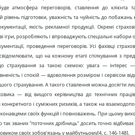
 буде атмосфера переговорів, ставлення до клієнта т
й рівень підготовки, уважність та чуйність до побажань 
ментації, якість рекламної продукції. Окремі страхові
ві ігри, розробляють і впроваджують спеціальні набори
ументації, проведення переговорів. Усі фахівці страхов
свідомлювати, що на кожному етапі спілкування з пре
 до страхування за такою схемою: увага — інтерес 
неність і спокій — вдоволення розміром і сервісом ві
шого страхування. А такого ставлення можна досягти ли
аховика — від вищого керівництва до технічних праців
 конкретного і суміжних ризиків, а також на взаємодопом
виконавцями своїх функцій і повноважень. При цьому вихо
 так званих "поточних дрібниць" досить точно відбиває 
овиком своїх зобов'язань у майбутньому[4, c. 146-148].