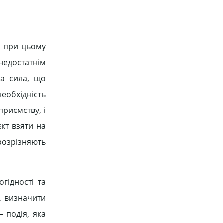
, при цьому
 недостатнім
а сила, що
еобхідність
приємству, і
кт взяти на
розрізняють
гідності та
, визначити
 подія, яка