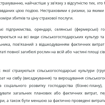
рахуванню, найчастіше у зв'язку з відсутністю тих, хто
завданих цією подією. Нестраховими є ризики, за яким
міри збитків та ціну страхової послуги.
і підприємства, орендарі, селянські (фермерські) го
ирюється на всі види сільськогосподарських культур та
ьника, пов'язаний з відшкодуванням фактичних витрат 
ті повної загибелі рослин на всій або частині площі сів
кої страхуються сільськогосподарські культури (груп
рат на сівбу (висаджування) та вирощування сільського
 соціального розвитку господарства (бізнес-плану), 
щувати загальних планових або фактичних витрат, п
ури, а також бути меншою за фактично проведені витрат