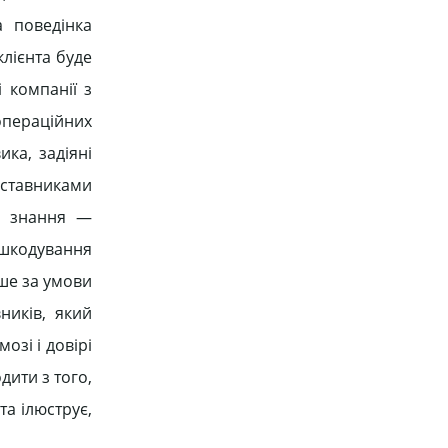
а поведінка
клієнта буде
 компанії з
 операційних
ика, задіяні
дставниками
— знання —
дшкодування
ше за умови
ників, який
озі і довірі
дити з того,
та ілюструє,