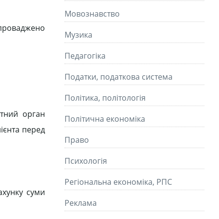
Мовознавство
упроваджено
Музика
Педагогіка
Податки, податкова система
Політика, політологія
тний орган
Політична економіка
лієнта перед
Право
Психологія
Регіональна економіка, РПС
ахунку суми
Реклама