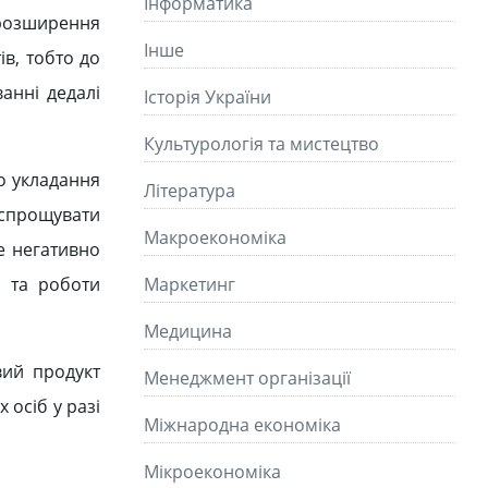
Інформатика
, розширення
Інше
в, тобто до
ванні дедалі
Історія України
Культурологія та мистецтво
до укладання
Літературa
 спрощувати
Макроекономіка
е негативно
и та роботи
Маркетинг
Медицина
вий продукт
Менеджмент організації
 осіб у разі
Міжнародна економіка
Мікроекономіка