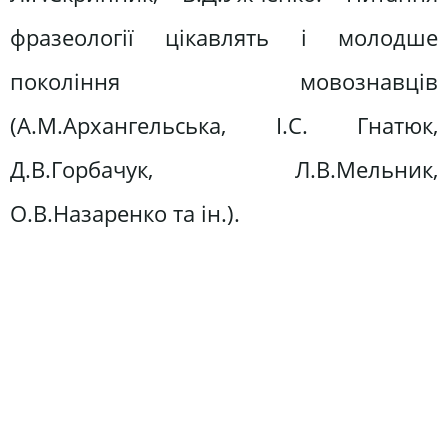
фразеології цікавлять і молодше
покоління мовознавців
(А.М.Архангельська, І.С. Гнатюк,
Д.В.Горбачук, Л.В.Мельник,
О.В.Назаренко та ін.).