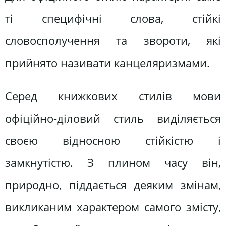
ті специфічні слова, стійкі
словосполучення та звороти, які
прийнято називати канцеляризмами.
Серед книжкових стилів мови
офіційно-діловий стиль виділяється
своєю відносною стійкістю і
замкнутістю. З плином часу він,
природно, піддається деяким змінам,
викликаним характером самого змісту,