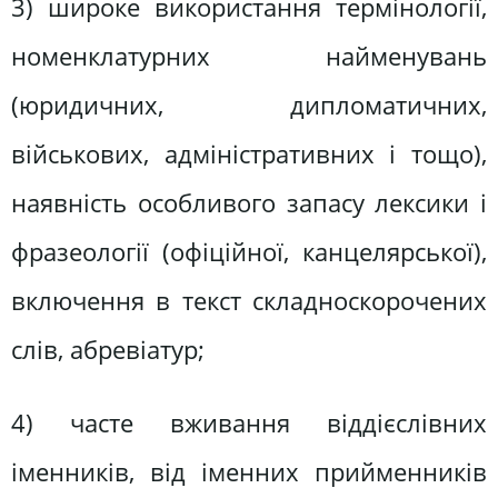
3) широке використання термінології,
номенклатурних найменувань
(юридичних, дипломатичних,
військових, адміністративних і тощо),
наявність особливого запасу лексики і
фразеології (офіційної, канцелярської),
включення в текст складноскорочених
слів, абревіатур;
4) часте вживання віддієслівних
іменників, від іменних прийменників