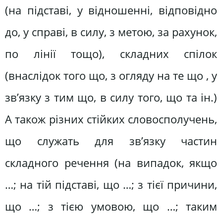
(на підставі, у відношенні, відповідно
до, у справі, в силу, з метою, за рахунок,
по лінії тощо), складних спілок
(внаслідок того що, з огляду на те що , у
зв’язку з тим що, в силу того, що та ін.)
А також різних стійких словосполучень,
що служать для зв’язку частин
складного речення (на випадок, якщо
…; на тій підставі, що …; з тієї причини,
що …; з тією умовою, що …; таким