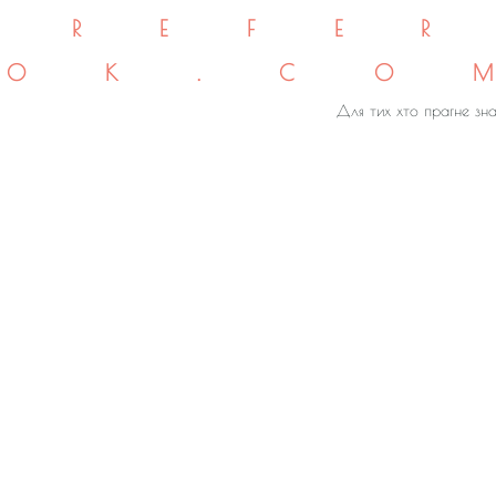
REFE
OK.CO
Для тих хто прагне зна