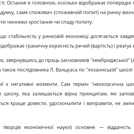
ості. Остання е головною, оскільки відображає попередні
х думку, саме споживач (споживчий попит) на ринку визн
ати чинники зростання чи спаду попиту.
о стабільність у ринковій економіці досягається завдя
дображає граничну корисність речей (вартість) і реагує 
ти, звернувшись до праць засновників "кембриджської" (
а також послідовника Л. Вальраса по "лозаннській" школі 
рії є негативні моменти. Сам термін "неокласична ш
і школу, яка залишається вірна принципам, які запов
ються краще довести, удосконалити і виправити, не змі
х творців економічної науки) основне — відданість