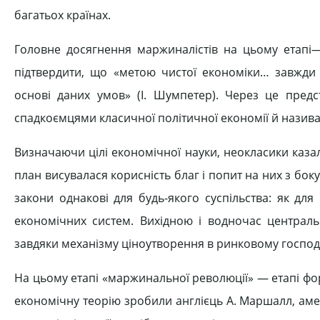
багатьох країнах.
Головне досягнення маржиналістів на цьому етапі— 
підтвердити, що «метою чистої економіки… завжди
основі даних умов» (І. Шумпетер). Через це предс
спадкоємцями класичної політичної економії й назив
Визначаючи цілі економічної науки, неокласики каз
план висувалася корисність благ і попит на них з бо
закони однакові для будь-якого суспільства: як для
економічних систем. Вихідною і водночас центральн
завдяки механізму ціноутворення в ринковому господ
На цьому етапі «маржинальної революції» — етапі ф
економічну теорію зробили англієць А. Маршалл, амери