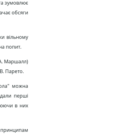
 та зумовлює
ачає обсяги
ки вільному
на попит.
А. Маршалл)
В. Парето.
кола" можна
ідали перші
нюючи в них
 принципам