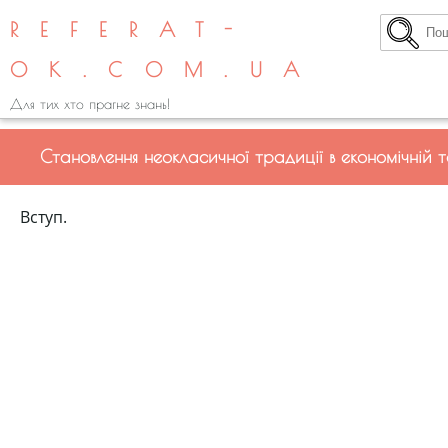
REFERAT-
OK.COM.UA
Для тих хто прагне знань!
Становлення неокласичної традиції в економічній
Вступ.