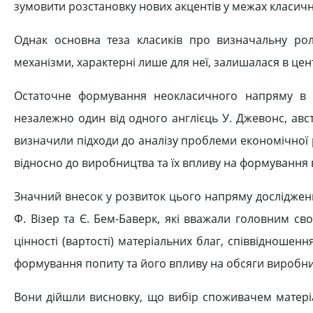
зумовити розстановку нових акцентів у межах класично
Однак основна теза класиків про визначальну рол
механізми, характерні лише для неї, залишалася в цен
Остаточне формування неокласичного напряму в ек
незалежно один від одного англієць У. Джевонс, авс
визначили підходи до аналізу проблеми економічної рі
відносно до виробництва та їх впливу на формування 
Значний внесок у розвиток цього напряму досліджен
Ф. Візер та Є. Бем-Баверк, які вважали головним с
цінності (вартості) матеріальних благ, співвідношенн
формування попиту та його впливу на обсяги виробни
Вони дійшли висновку, що вибір споживачем матеріа