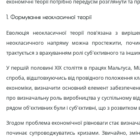
економічні теорії потрібно передусім розглянути та п
1. Формування неокласичної теорії
Еволюція неокласичної теорії пов'язана з виріш
неокласичного напряму можна простежити, починаю
трактується з врахуванням ролі суб'єктивного та інши
У першій половині XIX століття в працях Мальтуса, М
спроба, відштовхуючись від провідного положення кл
економіки, визначити основний елемент забезпеченн
про визначальну роль виробництва у суспільному відт
рядом об'єктивних були і суб'єктивні, що з розвитком
Згодом проблема економічної рівноваги стає визначал
починає супроводжуватись кризами. Звичайно, зміни