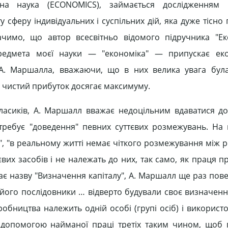
чна наука (ECONOMICS), займається дослідженням 
 сферу індивідуальних і суспільних дій, яка дуже тісно 
ачимо, що автор всесвітньо відомого підручника "Ек
редмета моєї науки — "економіка" — припускає ек
 А. Маршалла, вважаючи, що в них велика увага бул
 чистий прибуток досягає максимуму.
класиків, А. Маршалл вважає недоцільним вдаватися д
требує "доведення" певних суттєвих розмежувань. На 
 "в реальному житті немає чіткого розмежування між ре
вих засобів і не належать до них, так само, як праця п
 має назву "Визначення капіталу", А. Маршалл ще раз пов
і його послідовники … відверто будували своє визначенн
робництва належить одній особі (групі осіб) і використ
 допомогою найманої праці третіх таким чином, щоб