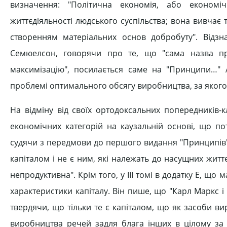
визначення: "Політична економія, або економі
життєдіяльності людського суспільства; вона вивчає ту
створенням матеріальних основ добробуту". Відзн
Семюелсон, говорячи про те, що "сама назва п
максимізацію", посилається саме на "Принципи…"
проблемі оптимального обсягу виробництва, за якого
На відміну від своїх ортодоксальних попередників-
економічних категорій на каузальній основі, що по
судячи з передмови до першого видання "Принципів",
капіталом і не є ним, які належать до насущних життє
непродуктивна". Крім того, у III томі в додатку Е, що
характеристики капіталу. Він пише, що "Карл Маркс 
твердячи, що тільки те є капіталом, що як засоби ви
виробництва речей задля блага інших в цілому за