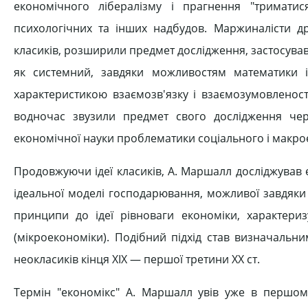
економічного лібералізму і прагнення "триматися 
психологічних та інших надбудов. Маржиналісти дру
класиків, розширили предмет дослідження, застосува
як системний, завдяки можливостям математики і 
характеристикою взаємозв'язку і взаємозумовленост
водночас звузили предмет свого дослідження чер
економічної науки проблематики соціального і макро
Продовжуючи ідеї класиків, А. Маршалл досліджував ек
ідеальної моделі господарювання, можливої завдяки
принципи до ідеї рівноваги економіки, характеризу
(мікроекономіки). Подібний підхід став визначальн
неокласиків кінця XIX — першої третини XX ст.
Термін "економікс" А. Маршалл увів уже в першому