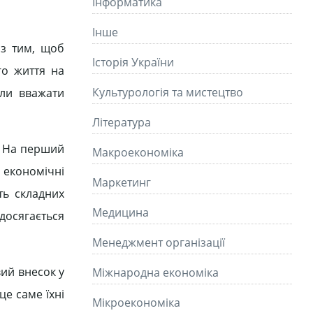
Інформатика
Інше
 з тим, щоб
Історія України
го життя на
Культурологія та мистецтво
али вважати
Літературa
. На перший
Макроекономіка
о економічні
Маркетинг
ть складних
Медицина
досягається
Менеджмент організації
ий внесок у
Міжнародна економіка
це саме їхні
Мікроекономіка