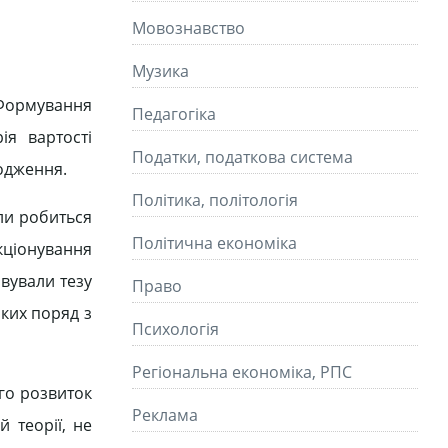
Мовознавство
Музика
Формування
Педагогіка
ія вартості
Податки, податкова система
ходження.
Політика, політологія
оли робиться
Політична економіка
кціонування
вували тезу
Право
яких поряд з
Психологія
Регіональна економіка, РПС
ого розвиток
Реклама
 теорії, не