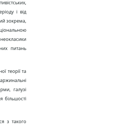
ивістських,
ріоду і від
ий зокрема,
кціональною
 неокласики
них питань
ої теорії та
маржинальні
рми, галузі
я більшості
ся з такого