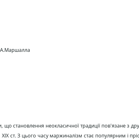
ї А.Маршалла
, що становлення неокласичної традиції пов'язане з др
 XIX ст. З цього часу маржиналізм стає популярним і пр