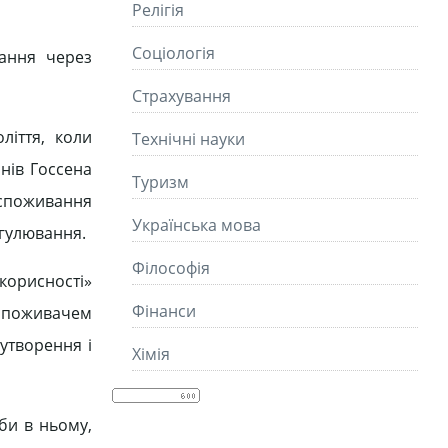
Релігія
Соціологія
вання через
Страхування
ліття, коли
Технічні науки
нів Госсена
Туризм
і споживання
Українська мова
егулювання.
Філософія
корисності»
Фінанси
 споживачем
оутворення і
Хімія
би в ньому,