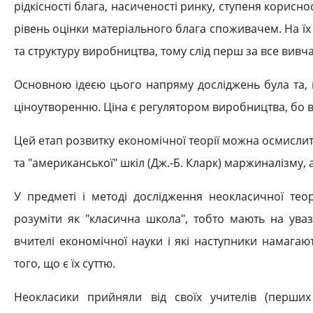
рідкісності блага, насиченості ринку, ступеня корисн
рівень оцінки матеріального блага споживачем. На ї
та структуру виробництва, тому слід перш за все вивч
Основною ідеєю цього напряму досліджень була та, щ
ціноутворенню. Ціна є регулятором виробництва, бо ві
Цей етап розвитку економічної теорії можна осмисли
та "американської" шкіл (Дж.-Б. Кларк) маржиналізму, 
У предметі і методі дослідження неокласичної тео
розуміти як "класична школа", тобто мають на уваз
вчителі економічної науки і які наступники намага
того, що є їх суттю.
Неокласики прийняли від своїх учителів (перши