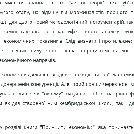
чистоти знання", тобто "чистої теорії" без суб'єкт
гого етапу, на відміну від маржиналістів першого пе
вши для цього новий методологічний інструментарій, так
заміні каузального і класифікаційного аналізу фун
і економічних показників. Слід визнати і протилежне:
ез свідоме вилучення з кола теоретико-методологіч
економічного напрямів.
ономічну діяльність людей з позиції "чистої" економічн
 довершеній конкуренції. Але, прийшовши через нові 
вав її лише як "окрему" ситуацію, тобто на рівні фі
им як для створеної ним кембриджської школи, так і дл
 розділі книги "Принципи економікс", яка починаєть