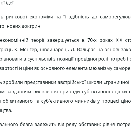
ї ідеї.
ь ринкової економіки та її здібність до саморегулю
трі нових доктрин.
ономічній теорії завершується в 70-х роках XIX сто
трієць К. Менгер, швейцарець Л. Вальрас на основі зако
вноваги в суспільстві з позиції провідної ролі потреб 
вартості й ціни як основного елемента механізму самор
ь зробили представники австрійської школи «граничної 
воїм завданням виявлення природи суб'єктивної оцінки
я об'єктивного та суб'єктивного чинників у процесі цін
цтва.
льного блага залежить від ряду обставин: рівня потре