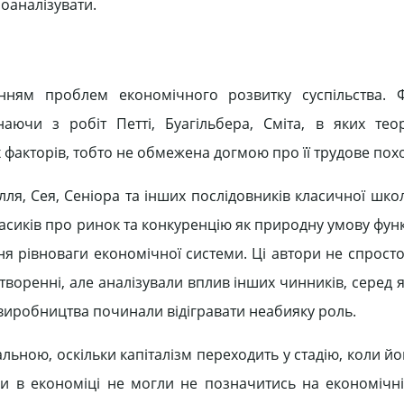
роаналізувати.
енням проблем економічного розвитку суспільства. 
чи з робіт Петті, Буагільбера, Сміта, в яких теор
х факторів, тобто не обмежена догмою про її трудове по
ілля, Сея, Сеніора та інших послідовників класичної шк
асиків про ринок та конкуренцію як природну умову фун
я рівноваги економічної системи. Ці автори не спросто
воренні, але аналізували вплив інших чинників, серед 
 виробництва починали відігравати неабияку роль.
ьною, оскільки капіталізм переходить у стадію, коли й
 в економіці не могли не позначитись на економічній