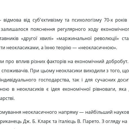
відмова від суб'єктивізму та психологізму 70-х років
 залишалося пояснення регулярного ходу економічно
тавників «другої хвилі» «маржинальної революції» ст
ати неокласиками, а їхню теорію — «неокласичною».
али про вплив різних факторів на економічний добробут
ку споживачів. При цьому неокласики виходили з того, щ
 індивідуального господарства, так і для сучасних доси
ою в неокласиків є ідея економічної рівноваги, яка 
арстві.
ормування неокласичного напряму — найбільший науков
канець Дж. Б. Кларк та італієць В. Парето. З огляду на 