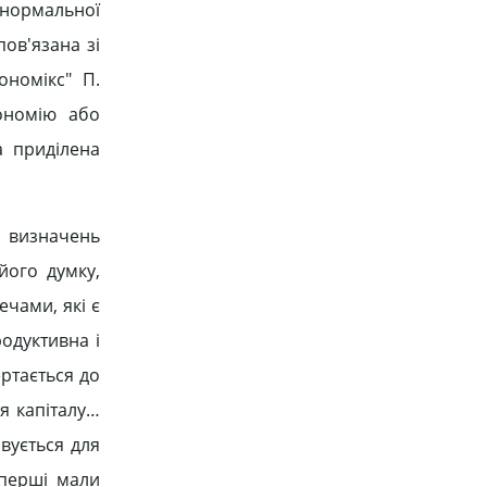
нормальної
пов'язана зі
ономікс" П.
ономію або
а приділена
о визначень
його думку,
чами, які є
родуктивна і
ертається до
я капіталу…
овується для
 перші мали