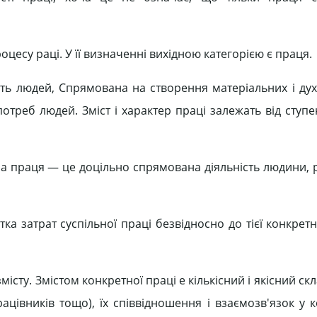
оцесу раці. У її визначенні вихідною категорією є праця.
сть людей, Спрямована на створення матеріальних і дух
отреб людей. Зміст і характер праці залежать від ступ
на праця — це доцільно спрямована діяльність людини, 
ка затрат суспільної праці безвідносно до тієї конкрет
змісту. Змістом конкретної праці е кількісний і якісний ск
 працівників тощо), їх співвідношення і взаємозв'язок у