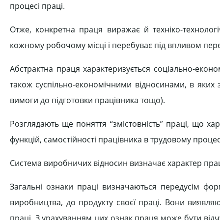
процесі праці.
Отже, конкретна праця виражає й техніко-технологі
кожному робочому місці і перебуває під впливом перетво
Абстрактна праця характеризується соціально-еконо
також суспільно-економічними відносинами, в яких з
вимоги до підготовки працівника тощо).
Розглядають ще поняття “змістовність” праці, що хар
функцій, самостійності працівника в трудовому процес
Система виробничих відносин визначає характер праці.
Загальні ознаки праці визначаються передусім фор
виробництва, до продукту своєї праці. Вони виявляю
праці. З урахуванням цих ознак праця може бути відч