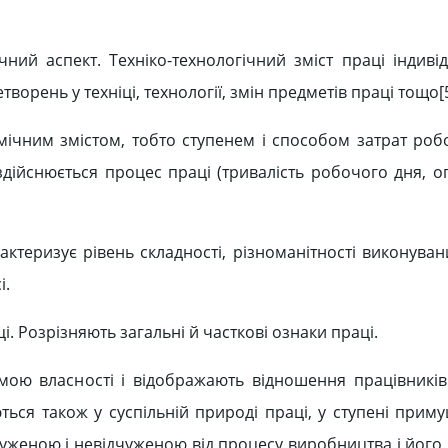
чний аспект. Техніко-технологічний зміст праці індиві
рень у техніці, технології, змін предметів праці тощо[5,
мічним змістом, тобто ступенем і способом затрат робо
дійснюється процес праці (тривалість робочого дня, оп
актеризує рівень складності, різноманітності виконува
і.
 Розрізняють загальні й часткові ознаки праці.
мою власності і відображають відношення працівників
ться також у суспільній природі праці, у ступені прим
уженою і невідчуженою від процесу виробництва і його 