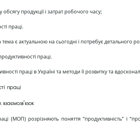
 обсягу продукції і затрат робочого часу;
ті праці.
тема є актуальною на сьогодні і потребує детального ро
продуктивності праці.
ності праці в Україні та методи її розвитку та вдоскона
сті праці
х взаємозв’язок
аці (МОП) розрізняють поняття “продуктивність” і “про