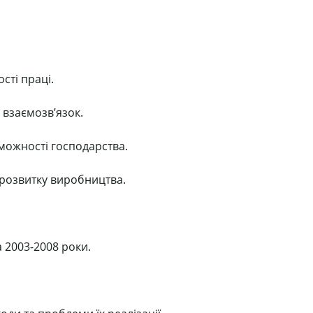
сті праці.
х взаємозв’язок.
оможності господарства.
 розвитку виробництва.
а 2003-2008 роки.