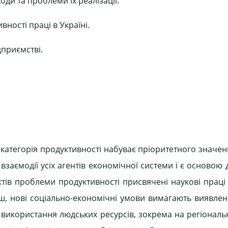
оди та проблеми їх реалізації.
ності праці в Україні.
дприємстві.
 категорія продуктивності набуває пріоритетного значен
заємодії усіх агентів економічної системи і є основою д
ів проблеми продуктивності присвячені наукові праці В
енш, нові соціально-економічні умови вимагають виявлен
икористання людських ресурсів, зокрема на регіональн