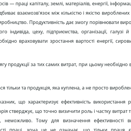
в — праці капіталу, землі, матеріалів, енергії, інформац
дбиває взаємозв'язок між кількістю і якістю вироблених
х виробництво. Продуктивність дає змогу порівнювати ви
го індивіда, цеху, підприємства, організації, галузі й
бхідно враховувати зростання вартості енергії, сирови
гу продукції за тих самих витрат, при цьому необхідно
 тільки та продукція, яка куплена, а не просто виробле
азник, що характеризує ефективність використання р
рія стверджує, що точно визичити роль і частку витрат 
ії, неможливо. Тому для визначення ефективності в
ості праці, хоча це не означає, що тільки праця 