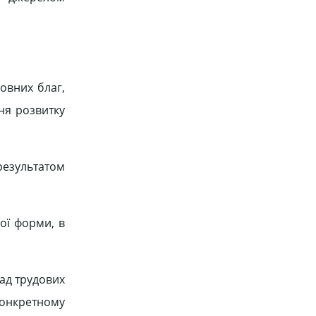
овних благ,
еня розвитку
результатом
ної форми, в
лад трудових
 конкретному