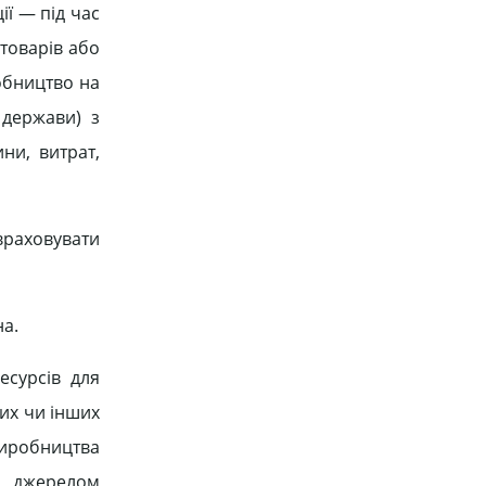
ії — під час
 товарів або
робництво на
 держави) з
ни, витрат,
 враховувати
на.
есурсів для
тих чи інших
иробництва
є джерелом