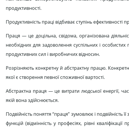
продуктивності.
Продуктивність праці відбиває ступінь ефективності пр
Праця — це доцільна, свідома, організована діяльні
необхідних для задоволення суспільних і особистих п
продуктивних сил і виробничих відносин.
Розрізняють конкретну й абстрактну працю. Конкрет
якої є створення певної споживної вартості.
Абстрактна праця — це витрати людської енергії, част
якій вона здійснюється.
Подвійність поняття “праця” зумовлює і подвійність її 
функцій (відмінність у професіях, рівні кваліфікації