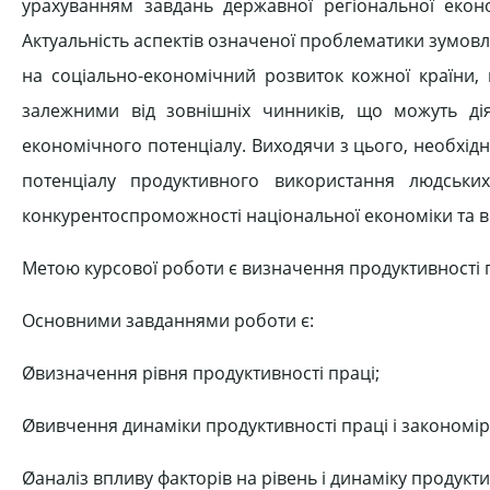
урахуванням завдань державної регіональної еконо
Актуальність аспектів означеної проблематики зумов
на соціально-економічний розвиток кожної країни, 
залежними від зовнішніх чинників, що можуть д
економічного потенціалу. Виходячи з цього, необхі
потенціалу продуктивного використання людських
конкурентоспроможності національної економіки та ви
Метою курсової роботи є визначення продуктивності п
Основними завданнями роботи є:
Øвизначення рівня продуктивності праці;
Øвивчення динаміки продуктивності праці і закономірно
Øаналіз впливу факторів на рівень і динаміку продукти