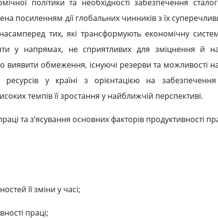
мічної політики та необхідності забезпечення сталог
лена посиленням дії глобальних чинників з їх суперечли
насамперед тих, які трансформують економічну систем
іяти у напрямах, не сприятливих для зміцнення й н
дно виявити обмеження, існуючі резерви та можливості 
 ресурсів у країні з орієнтацією на забезпечення 
соких темпів її зростання у найближчій перспективі.
раці та з’ясування основних факторів продуктивності пра
стей її зміни у часі;
вності праці;