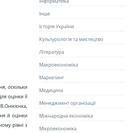
Інформатика
Інше
Історія України
Культурологія та мистецтво
Літературa
Макроекономіка
Маркетинг
ня, оскільки
Медицина
ля оцінки її
Менеджмент організації
.Онікієнка,
ня й оцінки
Міжнародна економіка
ому рівні з
Мікроекономіка