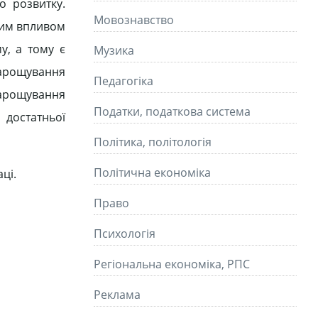
о розвитку.
Мовознавство
вим впливом
у, а тому є
Музика
арощування
Педагогіка
нарощування
Податки, податкова система
достатньої
Політика, політологія
Політична економіка
ці.
Право
Психологія
Регіональна економіка, РПС
Реклама