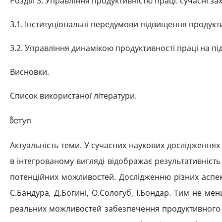
Розділ 3. Управління продуктивністю праці: сучасні зах
3.1. Інституціональні передумови підвищення продуктив
3.2. Управління динамікою продуктивності праці на пі
Висновки.
Список використаної літератури.
Вступ
Актуальність теми. У сучасних наукових дослідженнях
в інтегрованому вигляді відображає результативність в
потенційних можливостей. Дослідженню різних аспект
С.Бандура, Д.Богині, О.Сологуб, І.Бондар. Тим не м
реальних можливостей забезпечення продуктивного в