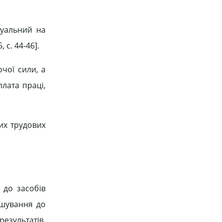
дуальний на
 c. 44-46].
чої сили, а
лата праці,
них трудових
 до засобів
ушування до
результатів,