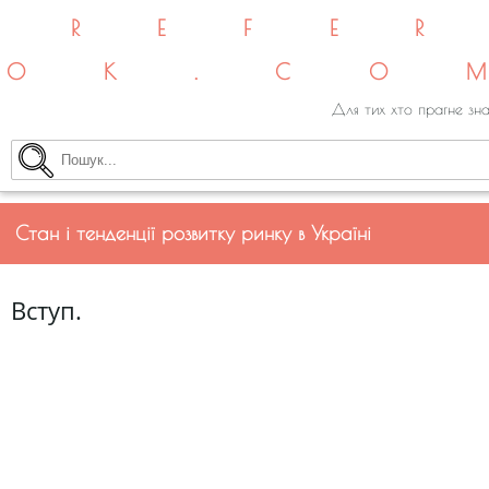
REFE
OK.CO
Для тих хто прагне зна
Стан і тенденції розвитку ринку в Україні
Вступ.