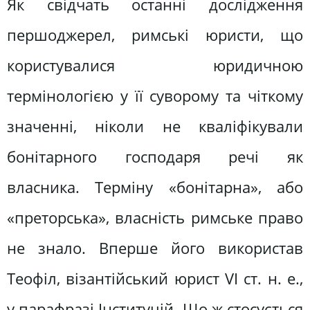
Як свідчать останні дослідження
першоджерел, римські юристи, що
користувалися юридичною
термінологією у її суворому та чіткому
значенні, ніколи не кваліфікували
бонітарного господаря речі як
власника. Терміну «бонітарна», або
«преторська», власність римське право
не знало. Вперше його використав
Теофіл, візантійський юрист VI ст. н. е.,
у парафразі Інституцій. Що ж стосується