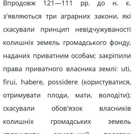
Впродовж 121—111 pp. до н. є.
з'являються три аграрних закони, які
скасували принцип невідчужуваності
колишніх земель громадського фонду,
наданих приватним особам; закріпили
права приватного власника землі: uti,
firui, habere, possidere (користуватися,
отримувати плоди, мати, володіти);
скасували обов'язок власників
колишніх громадських земель