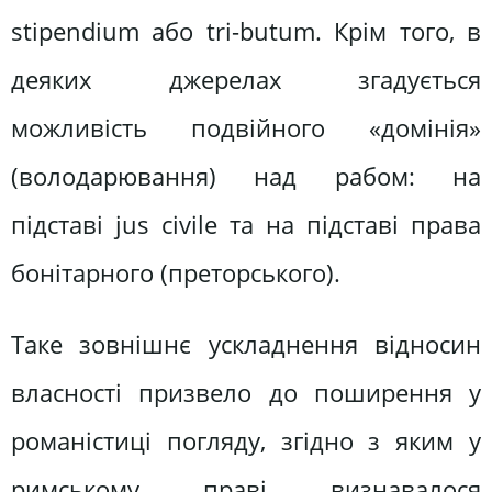
stipendium або tri-butum. Крім того, в
деяких джерелах згадується
можливість подвійного «домінія»
(володарювання) над рабом: на
підставі jus civile та на підставі права
бонітарного (преторського).
Таке зовнішнє ускладнення відносин
власності призвело до поширення у
романістиці погляду, згідно з яким у
римському праві визнавалося