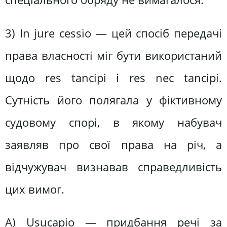
3) In jure cessio — цей спосіб передачі
права власності міг бути використаний
щодо res tаnсірі і res nес tаnсірі.
Сутність його полягала у фіктивному
судовому спорі, в якому набувач
заявляв про свої права на річ, а
відчужувач визнавав справедливість
цих вимог.
A) Usucapio — придбання речі за