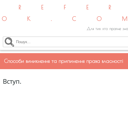
REFE
OK.CO
Для тих хто прагне зна
Способи виникнення та припинення права власності
Вступ.