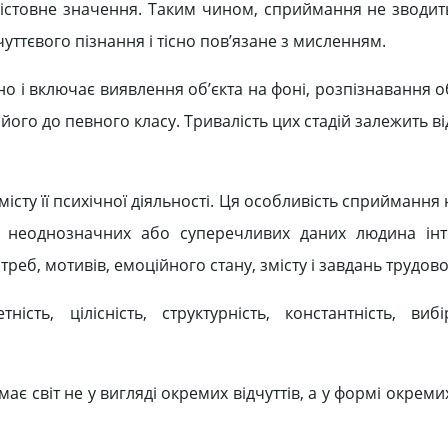
містовне значення. Таким чином, сприймання не зводит
чуттєвого пізнання і тісно пов’язане з мисленням.
 і включає виявлення об’єкта на фоні, розпізнавання об
 його до певного класу. Тривалість цих стадій залежить ві
сту її психічної діяльності. Ця особливість сприймання
 неоднозначних або суперечливих даних людина інте
треб, мотивів, емоційного стану, змісту і завдань трудової
ть, цілісність, структурність, константність, вибі
 світ не у вигляді окремих відчуттів, а у формі окреми