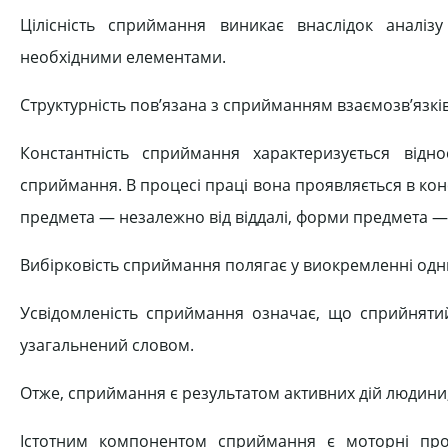
Цілісність сприймання виникає внаслідок аналіз
необхідними елементами.
Структурність пов’язана з сприйманням взаємозв’язків
Константність сприймання характеризується відн
сприймання. В процесі праці вона проявляється в ко
предмета — незалежно від віддалі, форми предмета — 
Вибірковість сприймання полягає у виокремленні одних
Усвідомленість сприймання означає, що сприйняти
узагальнений словом.
Отже, сприймання є результатом активних дій людини
Істотним компонентом сприймання є моторні проце