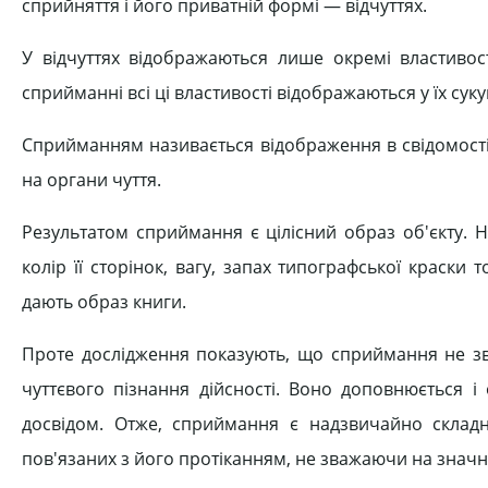
сприйняття і його приватній формі — відчуттях.
У відчуттях відображаються лише окремі властивості
сприйманні всі ці властивості відображаються у їх суку
Сприйманням називається відображення в свідомості
на органи чуття.
Результатом сприймання є цілісний образ об'єкту. 
колір її сторінок, вагу, запах типографської краски т
дають образ книги.
Проте дослідження показують, що сприймання не звод
чуттєвого пізнання дійсності. Воно доповнюється і
досвідом. Отже, сприймання є надзвичайно склад
пов'язаних з його протіканням, не зважаючи на значні 