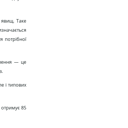
 явищ. Таке
изначається
я потрібної
влення — це
в.
ле і типових
 отримує 85