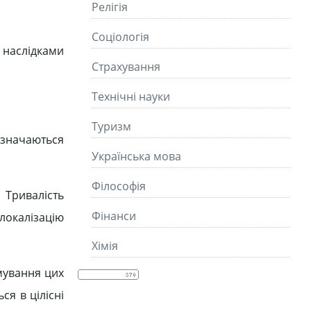
Релігія
Соціологія
 наслідками
Страхування
Технічні науки
Туризм
ідзначаються
Українська мова
Філософія
 Тривалість
Фінанси
 локалізацію
Хімія
мування цих
я в цілісні