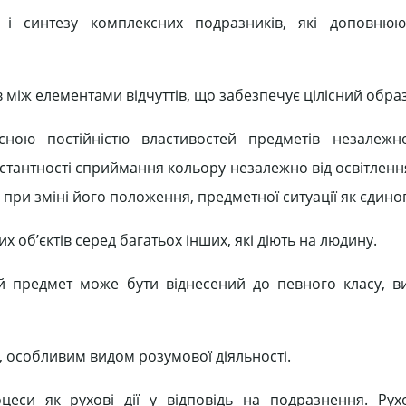
у і синтезу комплексних подразників, які доповнюю
 між елементами відчуттів, що забезпечує цілісний обра
осною постійністю властивостей предметів незалежн
нстантності сприймання кольору незалежно від освітленн
при зміні його положення, предметної ситуації як єдиног
 об’єктів серед багатьох інших, які діють на людину.
й предмет може бути віднесений до певного класу, в
, особливим видом розумової діяльності.
си як рухові дії у відповідь на подразнення. Рухо