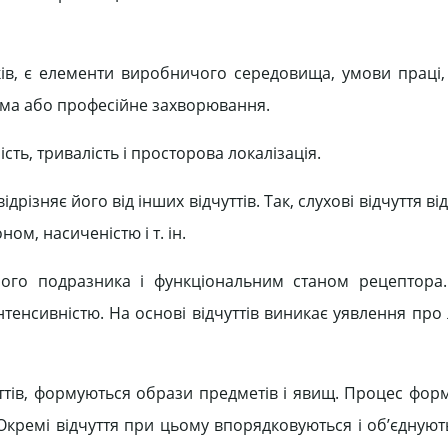
ів, є елементи виробничого середовища, умови праці,
тома або професійне захворювання.
сть, тривалість і просторова локалізація.
ідрізняє його від інших відчуттів. Так, слухові відчуття в
ом, насиченістю і т. ін.
ючого подразника і функціональним станом рецептора.
нтенсивністю. На основі відчуттів виникає уявлення про
уттів, формуються образи предметів і явищ. Процес фор
кремі відчуття при цьому впорядковуються і об’єднуютьс