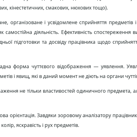
вих, кінестетичних, смакових, нюхових тощо).
не, організоване і усвідомлене сприйняття предметів і
к самостійна діяльність. Ефективність спостереження в
дньої підготовки та досвіду працівника щодо сприйнятт
кладна форма чуттєвого відображення — уявлення. Уя
тів і явищ, які в даний момент не діють на органи чутті
браження не тільки властивостей одиничного предмета, а
ова орієнтація. Завдяки зоровому аналізатору працівник
олір, яскравість і рух предметів.