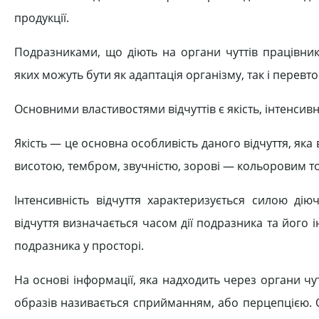
продукції.
Подразниками, що діють на органи чуттів працівник
яких можуть бути як адаптація організму, так і перев
Основними властивостями відчуттів є якість, інтенсивні
Якість — це основна особливість даного відчуття, яка в
висотою, тембром, звучністю, зорові — кольоровим тон
Інтенсивність відчуття характеризується силою ді
відчуття визначається часом дії подразника та його і
подразника у просторі.
На основі інформації, яка надходить через органи ч
образів називається сприйманням, або перцепцією. О