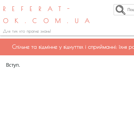
REFERAT-
OK.COM.UA
Для тих хто прагне знань!
Спільне та відмінне у відчуттях і сприйманні: їхня 
Вступ.