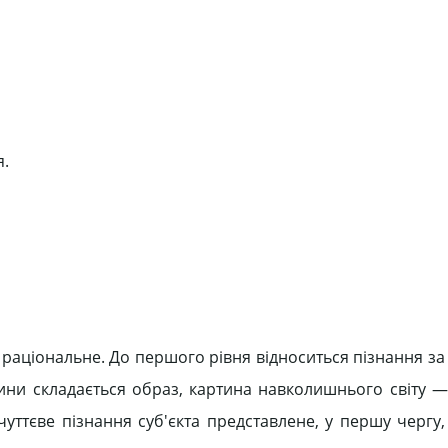
я.
 і раціональне. До першого рівня відноситься пізнання 
дини складається образ, картина навколишнього світу —
очуттєве пізнання суб'єкта представлене, у першу чергу