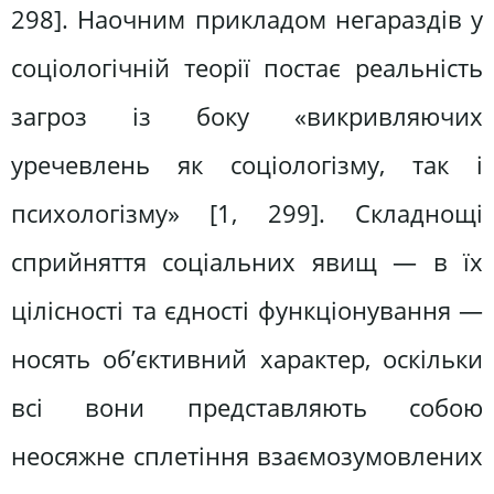
298]. Наочним прикладом негараздів у
соціологічній теорії постає реальність
загроз із боку «викривляючих
уречевлень як соціологізму, так і
психологізму» [1, 299]. Складнощі
сприйняття соціальних явищ — в їх
цілісності та єдності функціонування —
носять об’єктивний характер, оскільки
всі вони представляють собою
неосяжне сплетіння взаємозумовлених