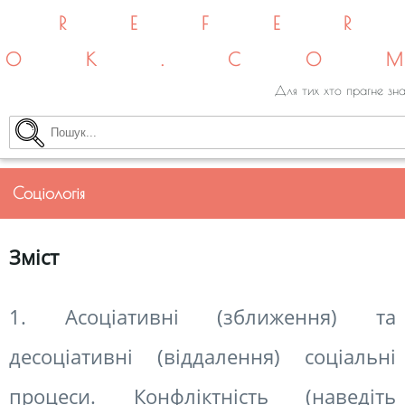
REFE
OK.CO
Для тих хто прагне зна
Соціологія
Зміст
1. Асоціативні (зближення) та
десоціативні (віддалення) соціальні
процеси. Конфліктність (наведіть