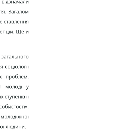
и відзначали
тя. Загалом
е ставлення
цепцій. Ще й
і загального
 соціології
х проблем.
я молоді у
 ступенів її
собистості»,
у молодіжної
дої людини.