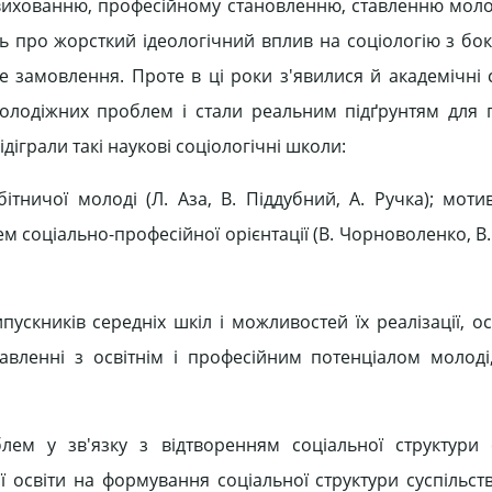
 вихованню, професійному становленню, ставленню молод
ть про жорсткий ідеологічний вплив на соціологію з бок
не замовлення. Проте в ці роки з'явилися й академічні 
 молодіжних проблем і стали реальним підґрунтям для
діграли такі наукові соціологічні школи:
тничої молоді (Л. Аза, В. Піддубний, А. Ручка); мотив
ем соціально-професійної орієнтації (В. Чорноволенко, В
ускників середніх шкіл і можливостей їх реалізації, о
авленні з освітнім і професійним потенціалом молоді,
м у зв'язку з відтворенням соціальної структури с
 освіти на формування соціальної структури суспільст