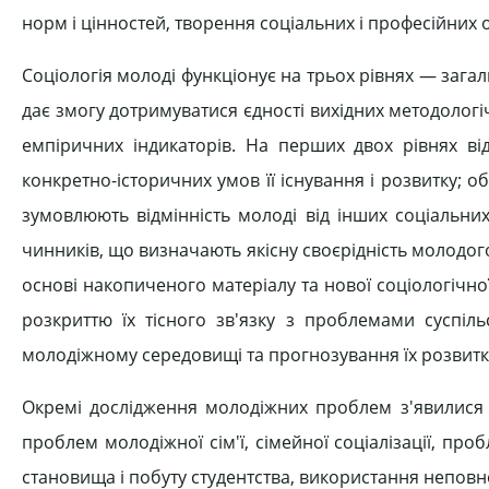
норм і цінностей, творення соціальних і професійних о
Соціологія молоді функціонує на трьох рівнях — заг
дає змогу дотримуватися єдності вихідних методологі
емпіричних індикаторів. На перших двох рівнях ві
конкретно-історичних умов її існування і розвитку; о
зумовлюють відмінність молоді від інших соціальних 
чинників, що визначають якісну своєрідність молодог
основі накопиченого матеріалу та нової соціологіч
розкриттю їх тісного зв'язку з проблемами суспіл
молодіжному середовищі та прогнозування їх розвитк
Окремі дослідження молодіжних проблем з'явилися щ
проблем молодіжної сім'ї, сімейної соціалізації, пр
становища і побуту студентства, використання неповно