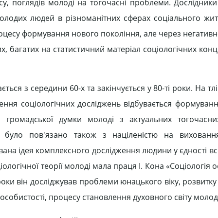
асу, поглядів молоді на тогочасні проблеми. Дослідник
 молодих людей в різноманітних сферах соціального жит
оцесу формування нового покоління, але через негативн
вих, багатих на статистичний матеріал соціологічних кон
ться з середини 60-х та закінчується у 80-ті роки. На тл
ення соціологічних досліджень відбувається формування
м громадської думки молоді з актуальних тогочасни
 було пов'язано також з націленістю на вихованн
вана ідея комплексного дослідження людини у єдності всіх
логічної теорії молоді мала праця І. Кона «Соціологія о
 роки він досліджував проблеми юнацького віку, розвитк
 особистості, процесу становлення духовного світу моло