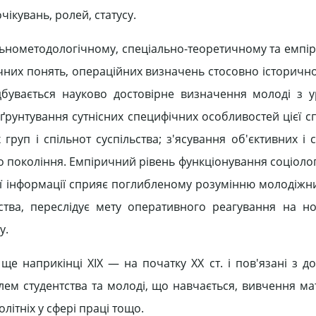
чікувань, ролей, статусу.
альнометодологічному, спеціально-теоретичному та емпі
чних понять, операційних визначень стосовно історично
дбувається науково достовірне визначення молоді з 
бґрунтування сутнісних специфічних особливостей цієї сп
груп і спільнот суспільства; з'ясування об'єктивних і 
о покоління. Емпіричний рівень функціонування соціолог
ної інформації сприяє поглибленому розумінню молодіжн
ьства, переслідує мету оперативного реагування на н
у.
е наприкінці XIX — на початку XX ст. і пов'язані з д
облем студентства та молоді, що навчається, вивчення м
літніх у сфері праці тощо.