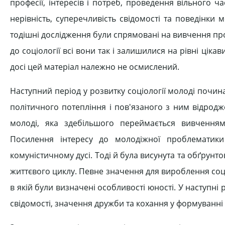
професії, інтересів і потреб, проведення вільного ч
нерівність, суперечливість свідомості та поведінки
тодішні дослідження були спрямовані на вивчення пр
до соціології всі вони так і залишилися на рівні ціка
досі цей матеріал належно не осмислений.
Наступний період у розвитку соціології молоді починає
політичного потепління і пов'язаного з ним відродж
молоді, яка здебільшого переймається вивчення
Посилення інтересу до молодіжної проблематики
комуністичному дусі. Тоді й була висунута та обґрунто
життєвого циклу. Певне значення для вироблення соціо
в якій були визначені особливості юності. У наступні
свідомості, значення дружби та кохання у формуванні