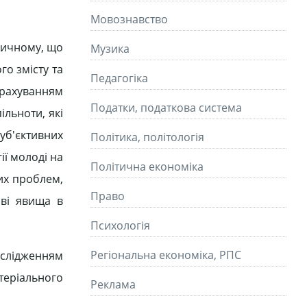
Мовознавство
ричному, що
Музика
го змісту та
Педагогіка
урахуванням
Податки, податкова система
ільноти, які
суб'єктивних
Політика, політологія
ії молоді на
Політична економіка
их проблем,
Право
ові явища в
Психологія
Регіональна економіка, РПС
ослідженням
атеріального
Реклама