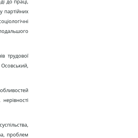
і до праці,
у партійних
соціологічні
 подальшого
ів трудової
. Осовський,
собливостей
 нерівності
успільства,
ва, проблем