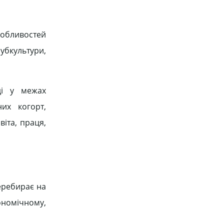
обливостей
убкультури,
ді у межах
их когорт,
віта, праця,
перебирає на
ономічному,