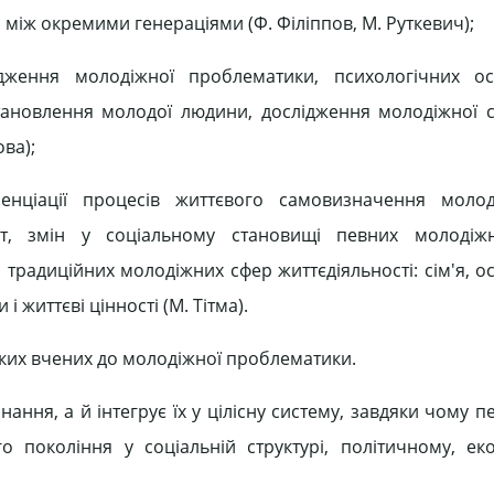
 між окремими генераціями (Ф. Філіппов, М. Руткевич);
ідження молодіжної проблематики, психологічних ос
 становлення молодої людини, дослідження молодіжної с
ова);
енціації процесів життєвого самовизначення моло
нот, змін у соціальному становищі певних молодіжн
 традиційних молодіжних сфер життєдіяльності: сім'я, ос
і життєві цінності (М. Тітма).
ських вчених до молодіжної проблематики.
нання, а й інтегрує їх у цілісну систему, завдяки чому 
о покоління у соціальній структурі, політичному, ек