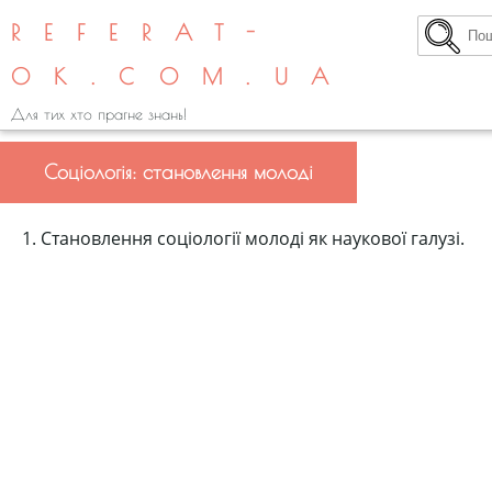
REFERAT-
OK.COM.UA
Для тих хто прагне знань!
Соціологія: становлення молоді
1. Становлення соціології молоді як наукової галузі.