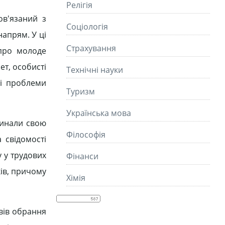
Релігія
ов'язаний з
Соціологія
напрям. У ці
Страхування
 про молоде
ет, особисті
Технічні науки
ні проблеми
Туризм
Українська мова
чинали свою
Філософія
 свідомості
 у трудових
Фінанси
ків, причому
Хімія
вів обрання