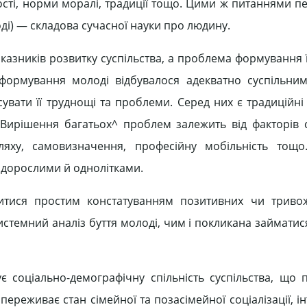
ності, норми моралі, традиції тощо. Цими ж питаннями 
ді) — складова сучасної науки про людину.
азників розвитку суспільства, а проблема формування ї
 формування молоді відбувалося адекватно суспільни
'ясувати її труднощі та проблеми. Серед них є традиційн
 Вирішення багатьох^ проблем залежить від факторів 
шляху, самовизначення, професійну мобільність тощ
 з дорослими й однолітками.
тися простим констатуванням позитивних чи тривож
стемний аналіз буття молоді, чим і покликана займатис
ує соціально-демографічну спільність суспільства, що 
ереживає стан сімейної та позасімейної соціалізації, ін