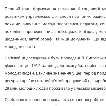
Перший етап формування вітчизняної соціології м
розвитком управлінської діяльності партійних, радянс
роки до вивчення молоді зверталися педагоги, со
покоління, проведені численні соціологічні дослідженн
щоденники, автобіографії та інші документи, що ві
молоді тих часів.
Найглибші дослідження були проведені Л. Вигот-ськи
діяльність до 1917 p., що дало змогу їм, порівнююч
молодих людей. Важливе значення у цей період приді
ресурсах країни (кожний п'ятий працюючий на виробниц
28 млн. молодих людей проживало у сільській місцевості
Особливого значення надавалось вивченню робітничо