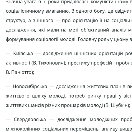
Значна увага в ці роки приділялась комуністичному
соціалістичному змаганню. З одного боку, це свідчи
структур, а з іншого — про орієнтацію її на соціаль
дослідження, які мали на меті об'єктивний аналіз
формування соціології молоді. Головну роль у цьому ві
— Київська — дослідження ціннісних орієнтацій робі
активності (В. Тихонович); престижу професій і пробл
В. Паніотто);
— Новосибірська — дослідження життєвих планів вип
життєвого шляху молоді, потреб ринку праці у зіст
життєвих шансів різних прошарків молоді (В. Шубкін);
— Свердловська — дослідження молодіжних пробле
міжпоколінних соціальних переміщень, впливу вищої