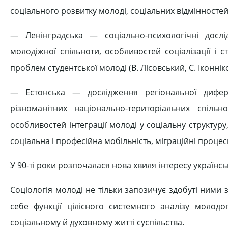
соціального розвитку молоді, соціальних відмінностей
— Ленінградська — соціально-психологічні досл
молодіжної спільноти, особливостей соціалізації і
проблем студентської молоді (В. Лісовський, С. Іконнік
— Естонська — дослідження регіональної дифер
різноманітних національно-територіальних спіль
особливостей інтеграції молоді у соціальну структуру,
соціальна і професійна мобільність, міграційні процеси 
У 90-ті роки розпочалася нова хвиля інтересу україн
Соціологія молоді не тільки запозичує здобуті ними з
себе функції цілісного системного аналізу молодог
соціальному й духовному житті суспільства.