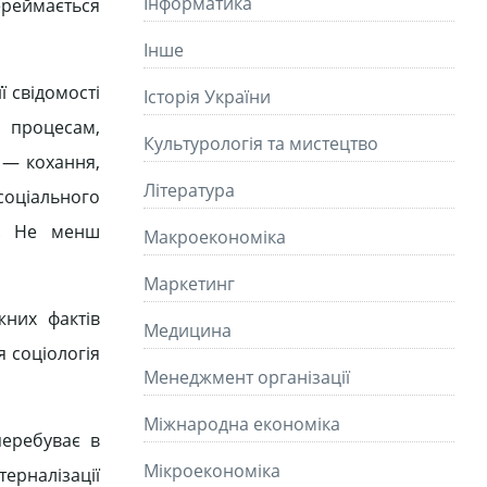
Інформатика
переймається
Інше
ї свідомості
Історія України
м процесам,
Культурологія та мистецтво
і — кохання,
Літературa
соціального
о. Не менш
Макроекономіка
Маркетинг
них фактів
Медицина
я соціологія
Менеджмент організації
Міжнародна економіка
перебуває в
Мікроекономіка
терналізації