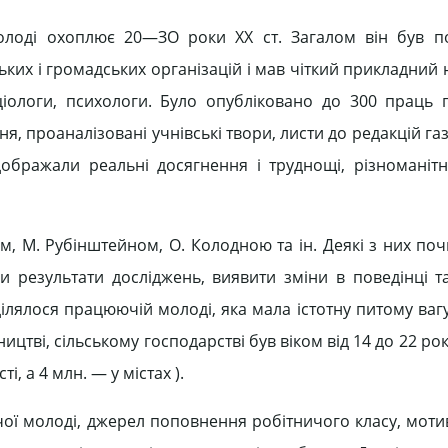
олоді охоплює 20—ЗО роки XX ст. Загалом він був п
ьких і громадських організацій і мав чіткий прикладний 
ціологи, психологи. Було опубліковано до 300 праць
я, проаналізовані учнівські твори, листи до редакцій газ
дображали реальні досягнення і труднощі, різноманіт
м, М. Рубінштейном, О. Колодною та ін. Деякі з них по
и результати досліджень, виявити зміни в поведінці та
лялося працюючій молоді, яка мала істотну питому вагу
тві, сільському господарстві був віком від 14 до 22 ро
, а 4 млн. — у містах ).
ї молоді, джерел поповнення робітничого класу, моти