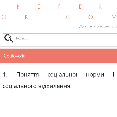
REFE
OK.CO
Для тих хто прагне зна
Соціологія
1. Поняття соціальної норми і
соціального відхилення.