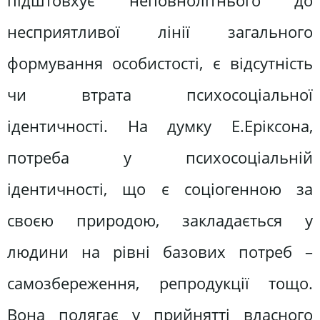
підштовхує неповнолітнього до
несприятливої лінії загального
формування особистості, є відсутність
чи втрата психосоціальної
ідентичності. На думку Е.Еріксона,
потреба у психосоціальній
ідентичності, що є соціогенною за
своєю природою, закладається у
людини на рівні базових потреб –
самозбереження, репродукції тощо.
Вона полягає у прийнятті власного