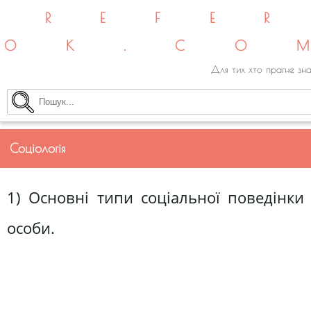
REFE
OK.CO
Для тих хто прагне зна
Соціологія
1) Основні типи соціальної поведінки
особи.