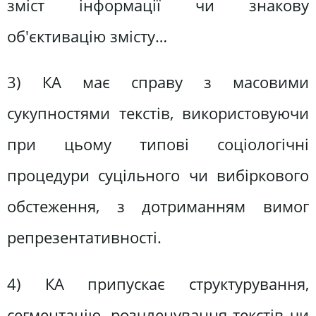
зміст інформації чи знакову
об'єктивацію змісту…
3) КА має справу з масовими
сукупностями текстів, використовуючи
при цьому типові соціологічні
процедури суцільного чи вибіркового
обстеження, з дотриманням вимог
репрезентативності.
4) КА припускає структурування,
сегментацію, розчленування текстів чи