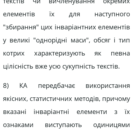
текстів чи вичленування окремих
елементів їх для наступного
"збирання" цих інваріантних елементів
у великі "однорідні маси", обсяг і тип
котрих характеризують як певна
цілісність вже усю сукупність текстів.
8) КА передбачає використання
якісних, статистичних методів, причому
вказані інваріантні елементи з їх
ознаками виступають одиницями