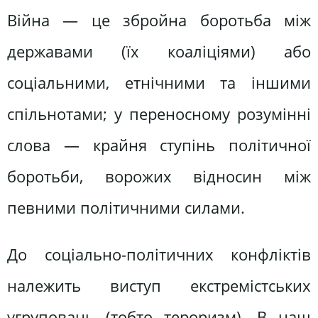
Війна — це збройна боротьба між
державами (їх коаліціями) або
соціальними, етнічними та іншими
спільнотами; у переносному розумінні
слова — крайня ступінь політичної
боротьби, ворожих відносин між
певними політичними силами.
До соціально-політичних конфліктів
належить виступ екстремістських
угруповань (тобто тероризм). В наш