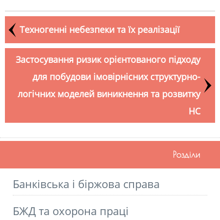
Техногенні небезпеки та їх реалізації
Застосування ризик орієнтованого підходу
для побудови імовірнісних структурно-
логічних моделей виникнення та розвитку
НС
Розділи
Банківська і біржова справа
БЖД та охорона праці