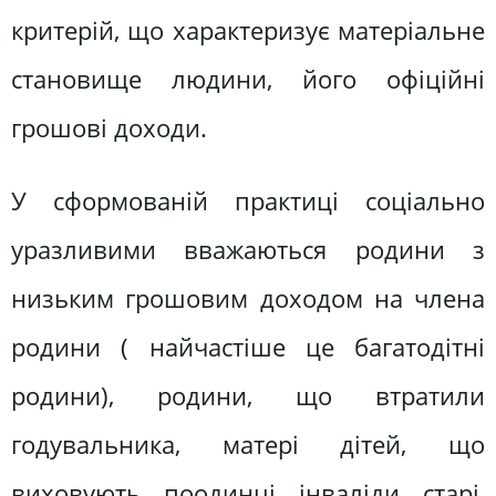
критерій, що характеризує матеріальне
становище людини, його офіційні
грошові доходи.
У сформованій практиці соціально
уразливими вважаються родини з
низьким грошовим доходом на члена
родини ( найчастіше це багатодітні
родини), родини, що втратили
годувальника, матері дітей, що
виховують, поодинці, інваліди, старі,