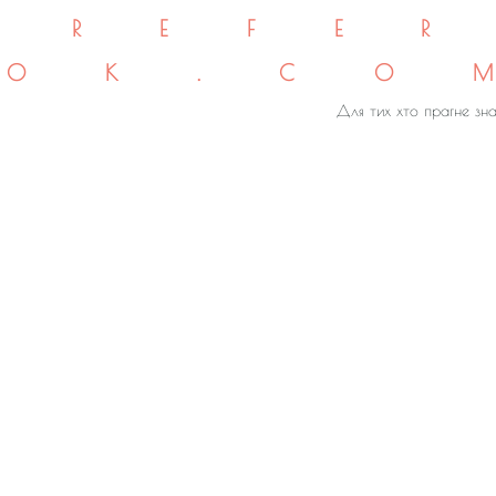
REFE
OK.CO
Для тих хто прагне зна