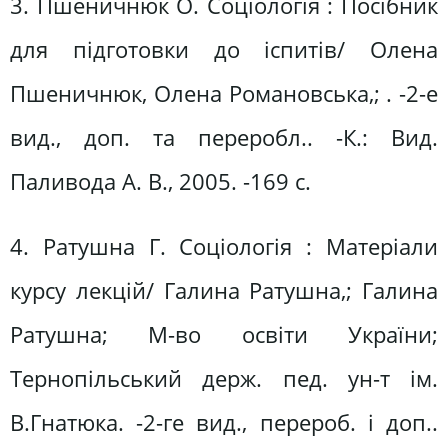
3. Пшеничнюк О. Соціологія : Посібник
для підготовки до іспитів/ Олена
Пшеничнюк, Олена Романовська,; . -2-е
вид., доп. та переробл.. -К.: Вид.
Паливода А. В., 2005. -169 с.
4. Ратушна Г. Соціологія : Матеріали
курсу лекцій/ Галина Ратушна,; Галина
Ратушна; М-во освіти України;
Тернопільський держ. пед. ун-т ім.
В.Гнатюка. -2-ге вид., перероб. і доп..