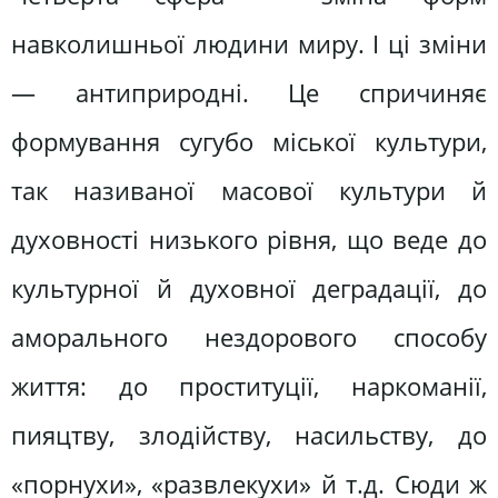
навколишньої людини миру. І ці зміни
— антиприродні. Це спричиняє
формування сугубо міської культури,
так називаної масової культури й
духовності низького рівня, що веде до
культурної й духовної деградації, до
аморального нездорового способу
життя: до проституції, наркоманії,
пияцтву, злодійству, насильству, до
«порнухи», «развлекухи» й т.д. Сюди ж