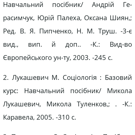
Навчальний посібник/ Андрій Ге-
расимчук, Юрій Палеха, Оксана Шиян,;
Ред. В. Я. Пипченко, Н. М. Труш. -3-є
вид., вип. й доп.. -К.: Вид-во
Європейського ун-ту, 2003. -245 с.
2. Лукашевич М. Соціологія : Базовий
курс: Навчальний посібник/ Микола
Лукашевич, Микола Туленков,; . -К.:
Каравела, 2005. -310 с.