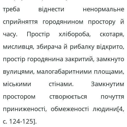
треба віднести ненормальне
сприйняття городянином простору й
часу. Простір хлібороба, скотаря,
мисливця, збирача й рибалку відкрито,
простір городянина закритий, замкнуто
вулицями, малогабаритними площами,
міськими стінами. Замкнутим
простором створюється почуття
приниженості, обмеженості людини[4,
c. 124-125].