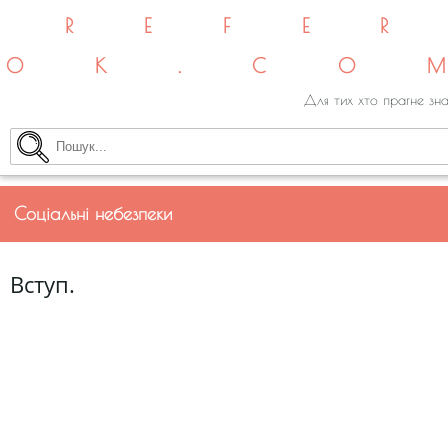
REFE
OK.CO
Для тих хто прагне зна
Соціальні небезпеки
Вступ.