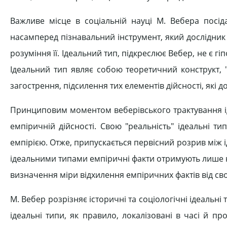
Важливе місце в соціальній науці М. Вебера посіда
насамперед пізнавальний інструмент, який дослідник 
розуміння її. Ідеальний тип, підкреслює Вебер, не є гіп
Ідеальний тип являє собою теоретичний конструкт,
загострення, підсилення тих елементів дійсності, які д
Принциповим моментом веберівського трактування ід
емпіричній дійсності. Свою "реальність" ідеальні 
емпірією. Отже, припускається первісний розрив між 
ідеальними типами емпіричні факти отримують лише не
визначення міри відхилення емпіричних фактів від сво
М. Вебер розрізняє історичні та соціологічні ідеальні 
ідеальні типи, як правило, локалізовані в часі й пр