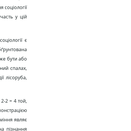
я соціології
часть у цій
оціології є
бґрунтована
оже бути або
ний спалах,
ї лісоруба,
-2 = 4 той,
емонстрацією
міння являє
на пізнання