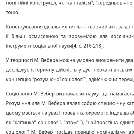
понятійні конструкції, як "капіталізм", "середньовічне
тощо.
Конструювання ідеальних типів — творчий акт, за до
її більш осмисленою та зрозумілою для дослідни
інструмент соціальної науки[4, c. 216-218].
У творчості М. Вебера можна умовно виокремити два 
досліджує історичну дійсність у дусі неокантіанськи
концепцію "розуміючої соціології", здійснюючи перехі
Соціологію М. Вебер визначає як науку, що намагаєть
Розуміння для М. Вебера являє собою специфічну ка
цьому мається на увазі поведінка окремого індивіда а
як "клітинка" соціології, "атом" її, "найпростіша єдн
соціології М. Вебер посідає позицію номіналізму, аб