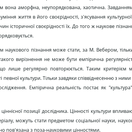
ром вона аморфна, неупорядкована, хаотична. Завданням
зуміння життя в його своєрідності, з'ясування культурно
ин історичної своєрідності їх. До того ж наукове пізна
орядковується.
ом наукового пізнання може стати, за М. Вебером, тільки
такого вирізнення не може бути емпірична регулярність
 що лише регулярно повторюється. Таким критерієм 
ості певної культури. Тільки завдяки співвіднесенню з ним
слідження. Емпірична реальність постає як "культура"
ціннісної позиції дослідника. Цінності культури вплива
ріалу, можуть стати предметом соціальної науки, науков
існо пов'язана з поза-науковими цінностями.