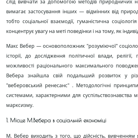
слід вивчати за допомогою методів природничих нау
вимагає застосування інших — відмінних від природ
тобто соціальної взаємодії, гуманістична соціологі
концентрує увагу на меті поведінки і на тому, як індивід
Макс Вебер — основоположник "розуміючої" соціології
історії, до дослідження політичної влади, релігії
можливості раціонального максимального поводжен
Вебера знайшла свій подальший розвиток у різ
"веберовський ренесанс" . Методологічні принципи
системами, характерними для суспільствознавства м
марксизму.
1. Місце М.Вебера в соціальній економіці
М. Вебер виходить з того, що дійсність, вивченням я