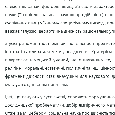
елементів, ознак, факторів, явищ. За своїм характе
науки (її соціолог називає наукою про дійсність) є ро
суспільних явищ у їхньому специфічному вигляді, прич
вважає галуззю, де хаотична дійсність раціонально уп
З усієї різноманітності емпіричної дійсності предмет
істотна і важлива для мети дослідження. Критерієм 
підкреслює німецький учений, не є важливим те,
релігійні, моральні, естетичні, політичні та інші цінн
фрагмент дійсності стає значущим для наукового до
культури є ціннісним поняттям.
Ідеї, що панують у суспільстві, сприяють формуванню 
дослідницької проблематики, добір емпіричного мате
Отже, за М. Вебером, соціальна наука про дійсність т