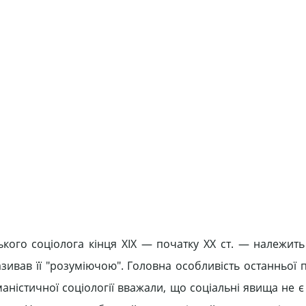
кого соціолога кінця XIX — початку XX ст. — належит
азивав її "розуміючою". Головна особливість останньої п
аністичної соціології вважали, що соціальні явища не є