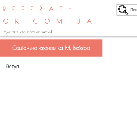
REFERAT-
OK.COM.UA
Для тих хто прагне знань!
Соціальна економіка М. Вебера
Вступ.