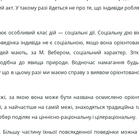
 акт. У такому разі йдеться не про те, що індивіди роблят
є особливий клас дій — соціальні дії. Соціальну дію ві
оведінка індивіда не є соціальною, якщо вона орієнтова
юдей мають, за М. Вебером, соціальний характер. Зіт
 подібна до явища природи. Водночас намагання будь
у що в цьому разі ми маємо справу з виявом орієнтован
ежі, за якою вона може бути названа осмислено орієн
і, а найчастіше на самій межі, знаходяться традиційна 
 Вебер поділяє на ціннісно-раціональну і цілераціональну.
й. Більшу частину їхньої повсякденної поведінки можна 