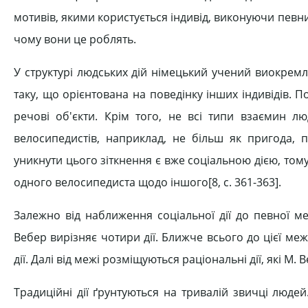
мотивів, якими користується індивід, виконуючи певний
чому вони це роблять.
У структурі людських дій німецький учений виокремлю
таку, що орієнтована на поведінку інших індивідів. П
речові об'єкти. Крім того, не всі типи взаємин л
велосипедистів, наприклад, не більш як пригода,
уникнути цього зіткнення є вже соціальною дією, том
одного велосипедиста щодо іншого[8, c. 361-363].
Залежно від наближення соціальної дії до певної м
Вебер вирізняє чотири дії. Ближче всього до цієї меж
дії. Далі від межі розміщуються раціональні дії, які М.
Традиційні дії ґрунтуються на тривалій звичці люде