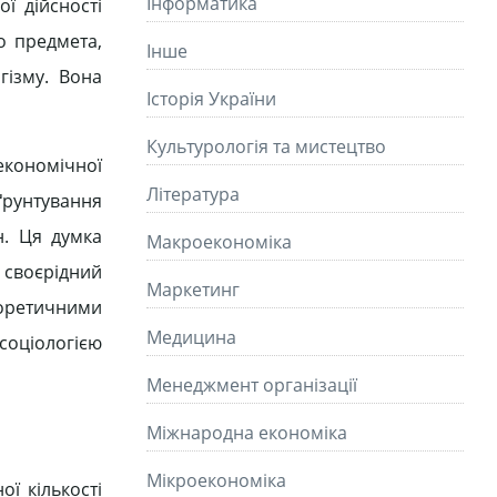
Інформатика
ї дійсності
о предмета,
Інше
гізму. Вона
Історія України
Культурологія та мистецтво
 економічної
Літературa
ґрунтування
н. Ця думка
Макроекономіка
своєрідний
Маркетинг
еоретичними
Медицина
соціологією
Менеджмент організації
Міжнародна економіка
Мікроекономіка
ої кількості