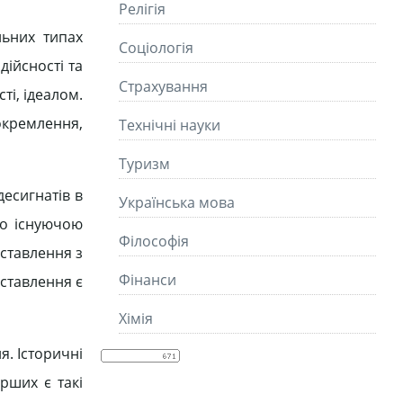
Релігія
льних типах
Соціологія
дійсності та
Страхування
ті, ідеалом.
окремлення,
Технічні науки
Туризм
есигнатів в
Українська мова
но існуючою
Філософія
іставлення з
Фінанси
іставлення є
Хімія
я. Історичні
ерших є такі