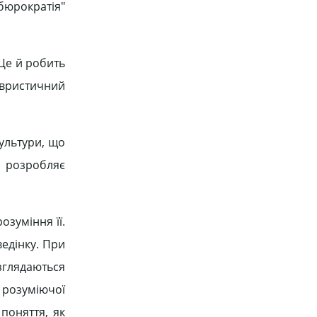
"бюрократія"
Це й робить
евристичний
ультури, що
ий розробляє
озуміння її.
едінку. При
озглядаються
і розуміючої
 поняття, як