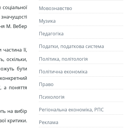
 соціальної
Мовознавство
ї значущості
Музика
ння М. Вебер
Педагогіка
Податки, податкова система
 частина її,
Політика, політологія
, оскільки,
можуть бути
Політична економіка
и конкретний
Право
, а поняття
Психологія
Регіональна економіка, РПС
ють на вибір
ої критики.
Реклама