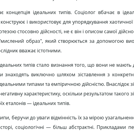
є концепція ідеальних типів. Соціолог вбачає в ідеа
конструює і використовує для упорядкування хаотичної 
отезою стосовно дійсності, не є він і описом самої дійснос
 "мислений образ", який створюється за допомогою ви
ослідник вважає істотними.
еальних типів стало визнання того, що вони не мають д
типи знаходять виключно шляхом зіставлення з конкрет
ідеальними типами та емпіричною дійсністю. Внаслідок з
гативну характеристику, оскільки результатом такого з
їх еталонів — ідеальних типів.
типи, беручи до уваги відмінність їх за мірою узагальненн
осторі, соціологічні — більш абстрактні. Прикладами п