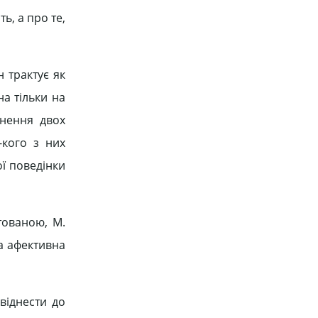
ь, а про те,
н трактує як
на тільки на
кнення двох
-кого з них
ої поведінки
тованою, М.
та афективна
віднести до