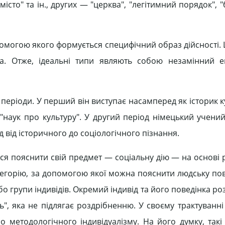
 місто" та ін., других — "церква", "легітимний порядок", 
помогою якого формується специфічний образ дійсності. 
ка. Отже, ідеальні типи являють собою незамінний 
періоди. У перший він виступає насамперед як історик к
х "наук про культуру". У другий період німецький учен
д від історичного до соціологічного пізнання.
ся пояснити свій предмет — соціальну дію — на основі р
тегорію, за допомогою якої можна пояснити людську пов
бо групи індивідів. Окремий індивід та його поведінка р
ість", яка не підлягає роздрібненню. У своєму трактуванн
о методологічного індивідуалізму. На його думку, такі