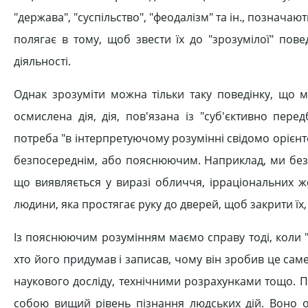
"держава", "суспільство", "феодалізм" та ін., позначают
полягає в тому, щоб звести їх до "зрозумілої" пове
діяльності.
Однак зрозуміти можна тільки таку поведінку, що ма
осмислена дія, дія, пов'язана із "суб'єктивно пер
потреба "в інтерпретуючому розумінні свідомо орієнт
безпосереднім, або пояснюючим. Наприклад, ми безп
що виявляється у виразі обличчя, ірраціональних ж
людини, яка простягає руку до дверей, щоб закрити їх, 
Із пояснюючим розумінням маємо справу тоді, коли "
хто його придумав і записав, чому він зробив це сам
наукового досліду, технічними розрахунками тощо. 
собою вищий рівень пізнання людських дій. Воно ор