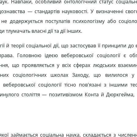
к. Навпаки, особливий онтологічний статус соціально
ознавства — стандартів науковості. У визначенні свог
я не додержується постулатів психологізму або соціоло
и тлумачать власні дії та дії інших.
 й теорії соціальної дії, що застосував її принципи до
, права. Головною ідеєю веберовської соціології є об
ня, що проявляється у всіх сферах людських взаєми
них соціологічних школах Заходу, що вилилося у 
 веберовської соціології тісно пов'язані з іншими т
инулого століття — позитивізмом Конта й Дюркгейма, 
кої займається соціальна наука, складається з численн