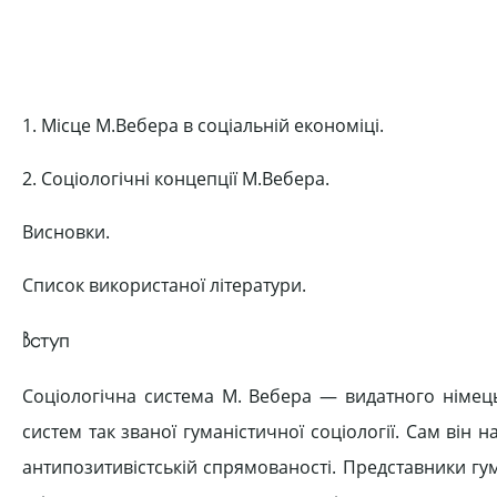
1. Місце М.Вебера в соціальній економіці.
2. Соціологічні концепції М.Вебера.
Висновки.
Список використаної літератури.
Вступ
Соціологічна система М. Вебера — видатного німець
систем так званої гуманістичної соціології. Сам він н
антипозитивістській спрямованості. Представники гум