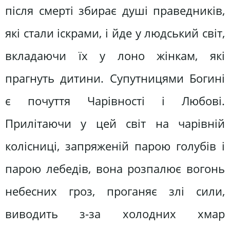
після смерті збирає душі праведників,
які стали іскрами, і йде у людський світ,
вкладаючи їх у лоно жінкам, які
прагнуть дитини. Супутницями Богині
є почуття Чарівності і Любові.
Прилітаючи у цей світ на чарівній
колісниці, запряженій парою голубів і
парою лебедів, вона розпалює вогонь
небесних гроз, проганяє злі сили,
виводить з-за холодних хмар