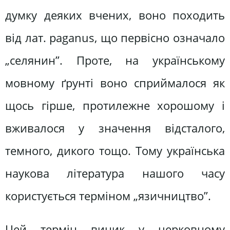
думку деяких вчених, воно походить
від лат. paganus, що первісно означало
„селянин”. Проте, на українському
мовному ґрунті воно сприймалося як
щось гірше, протилежне хорошому і
вживалося у значення відсталого,
темного, дикого тощо. Тому українська
наукова література нашого часу
користується терміном „язичництво”.
Цей термін виник у церковному