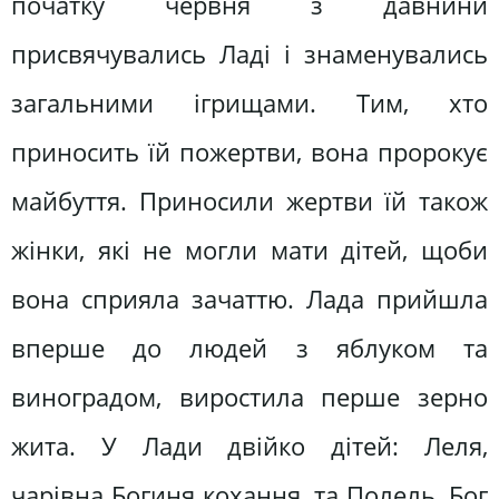
початку червня з давнини
присвячувались Ладі і знаменувались
загальними ігрищами. Тим, хто
приносить їй пожертви, вона пророкує
майбуття. Приносили жертви їй також
жінки, які не могли мати дітей, щоби
вона сприяла зачаттю. Лада прийшла
вперше до людей з яблуком та
виноградом, виростила перше зерно
жита. У Лади двійко дітей: Леля,
чарівна Богиня кохання, та Полель, Бог