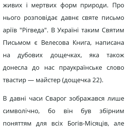
живих і мертвих форм природи. Про
нього розповідає давнє святе письмо
аріїв "Рігведа". В Україні таким Святим
Письмом є Велесова Книга, написана
на дубових дощечках, яка також
донесла до нас праукраїнське слово
твастир — майстер (дощечка 22).
В давні часи Сварог зображався лише
символічно, бо він був збірним
поняттям для всіх Богів-Місяців, але