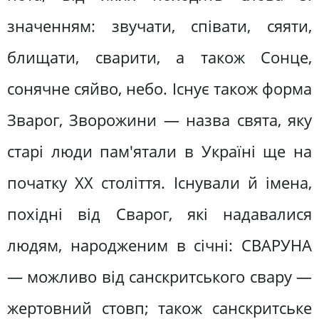
значенням: звучати, співати, сяяти,
блищати, сварити, а також Сонце,
сонячне сяйво, небо. Існує також форма
Зварог, Зворожини — назва свята, яку
старі люди пам'ятали в Україні ще на
початку ХХ століття. Існували й імена,
похідні від Сварог, які надавалися
людям, народженим в січні: СВАРУНА
— можливо від санскритського свару —
жертовний стовп; також санскритське