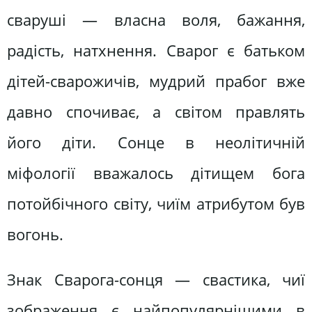
сваруші — власна воля, бажання,
радість, натхнення. Сварог є батьком
дітей-сварожичів, мудрий прабог вже
давно спочиває, а світом правлять
його діти. Сонце в неолітичній
міфології вважалось дітищем бога
потойбічного світу, чиїм атрибутом був
вогонь.
Знак Сварога-сонця — свастика, чиї
зображення є найпопулярнішими в