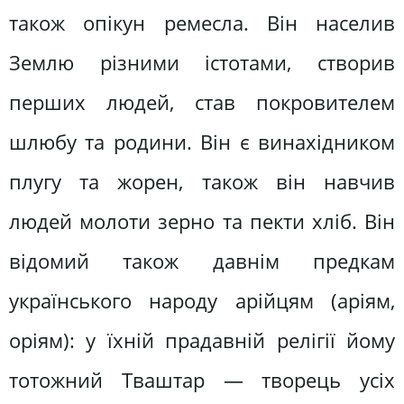
також опікун ремесла. Він населив
Землю різними істотами, створив
перших людей, став покровителем
шлюбу та родини. Він є винахідником
плугу та жорен, також він навчив
людей молоти зерно та пекти хліб. Він
відомий також давнім предкам
українського народу арійцям (аріям,
оріям): у їхній прадавній релігії йому
тотожний Тваштар — творець усіх