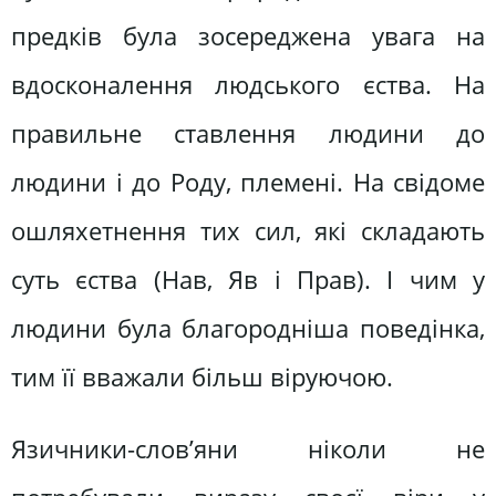
предків була зосереджена увага на
вдосконалення людського єства. На
правильне ставлення людини до
людини і до Роду, племені. На свідоме
ошляхетнення тих сил, які складають
суть єства (Нав, Яв і Прав). І чим у
людини була благородніша поведінка,
тим її вважали більш віруючою.
Язичники-слов’яни ніколи не