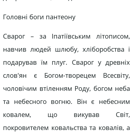
Головні боги пантеону
Сварог – за Іпатіївським літописом,
навчив людей шлюбу, хліборобства і
подарував їм плуг. Сварог у древніх
слов'ян є Богом-творецем Всесвіту,
чоловічим втіленням Роду, богом неба
та небесного вогню. Він є небесним
ковалем, що викував Світ,
покровителем ковальства та ковалів, а