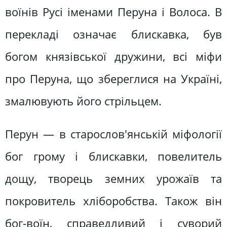
воїнів Русі іменами Перуна і Волоса. В
перекладі означає блискавка, був
богом князівської дружини, всі міфи
про Перуна, що збереглися на Україні,
змалювують його стрільцем.
Перун — в старослов'янській міфології
бог грому і блискавки, повелитель
дощу, творець земних урожаїв та
покровитель хліборобства. Також він
бог-воїн, справедливий і суворий