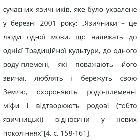
сучасних язичників, яке було ухвалене
у березні 2001 року: „Язичники – це
люди одної мови, що належать до
однієї Традиційної культури, до одного
роду-племені, які поважають його
звичаї, люблять і бережуть свою
Землю, охороняють родо-племенні
міфи і відтворюють родові (тобто
язичницькі) відносини у нових
поколіннях”[4, c. 158-161].