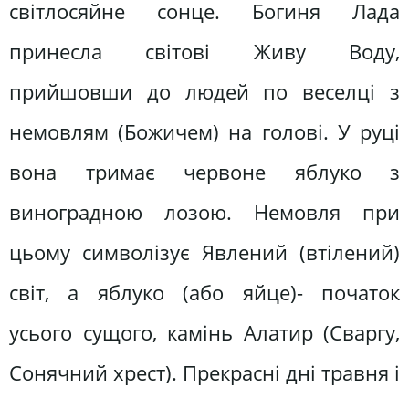
світлосяйне сонце. Богиня Лада
принесла світові Живу Воду,
прийшовши до людей по веселці з
немовлям (Божичем) на голові. У руці
вона тримає червоне яблуко з
виноградною лозою. Немовля при
цьому символізує Явлений (втілений)
світ, а яблуко (або яйце)- початок
усього сущого, камінь Алатир (Сваргу,
Сонячний хрест). Прекрасні дні травня і