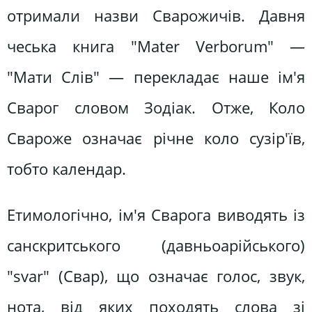
отримали назви Сварожичів. Давня
чеська книга "Mater Verborum" —
"Мати Слів" — перекладає наше ім'я
Сварог словом Зодіак. Отже, Коло
Свароже означає річне коло сузір'їв,
тобто календар.
Етимологічно, ім'я Сварога виводять із
санскритського (давньоарійського)
"svar" (Свар), що означає голос, звук,
нота, від яких походять слова зі