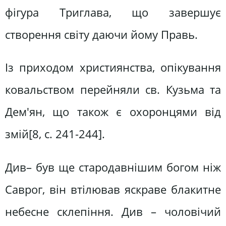
фігура Триглава, що завершує
створення світу даючи йому Правь.
Із приходом християнства, опікування
ковальством перейняли св. Кузьма та
Дем'ян, що також є охоронцями від
змій[8, c. 241-244].
Див– був ще стародавнішим богом ніж
Саврог, він втілював яскраве блакитне
небесне склепіння. Див – чоловічий