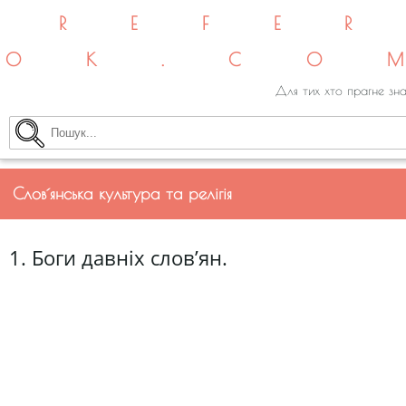
REFE
OK.CO
Для тих хто прагне зна
Слов´янська культура та релігія
1. Боги давніх слов’ян.