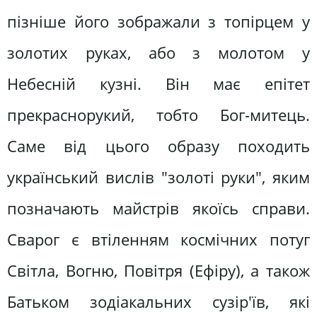
пізніше його зображали з топірцем у
золотих руках, або з молотом у
Небесній кузні. Він має епітет
прекраснорукий, тобто Бог-митець.
Саме від цього образу походить
український вислів "золоті руки", яким
позначають майстрів якоїсь справи.
Сварог є втіленням космічних потуг
Світла, Вогню, Повітря (Ефіру), а також
Батьком зодіакальних сузір'їв, які