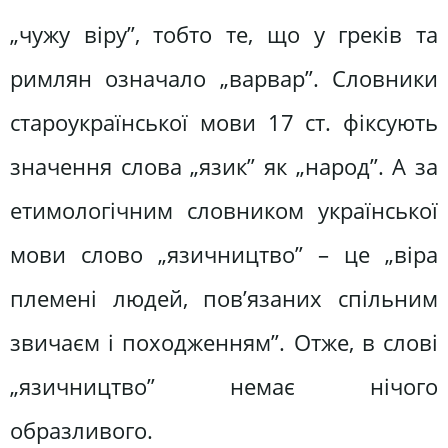
„чужу віру”, тобто те, що у греків та
римлян означало „варвар”. Словники
староукраїнської мови 17 ст. фіксують
значення слова „язик” як „народ”. А за
етимологічним словником української
мови слово „язичництво” – це „віра
племені людей, пов’язаних спільним
звичаєм і походженням”. Отже, в слові
„язичництво” немає нічого
образливого.