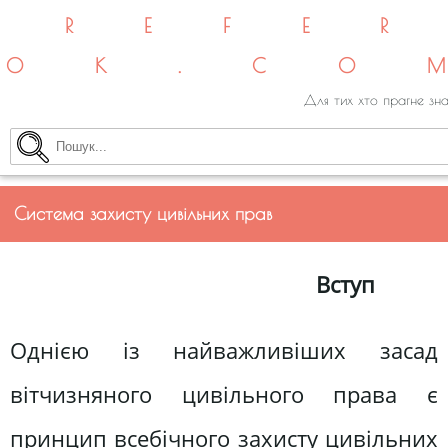
REFE
OK.CO
Для тих хто прагне зна
Система захисту цивільних прав
Вступ
Однією із найважливіших засад
вітчизняного цивільного права є
принцип всебічного захисту цивільних