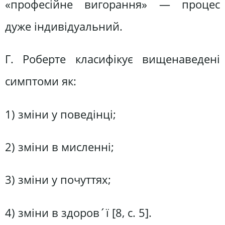
«професійне вигорання» — процес
дуже індивідуальний.
Г. Роберте класифікує вищенаведені
симптоми як:
1) зміни у поведінці;
2) зміни в мисленні;
3) зміни у почуттях;
4) зміни в здоров´ї [8, с. 5].