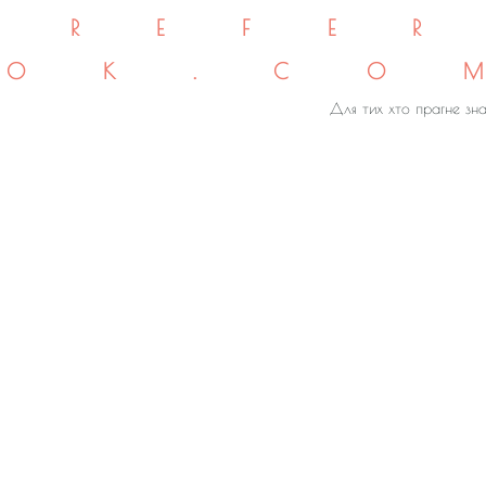
REFE
OK.CO
Для тих хто прагне зна