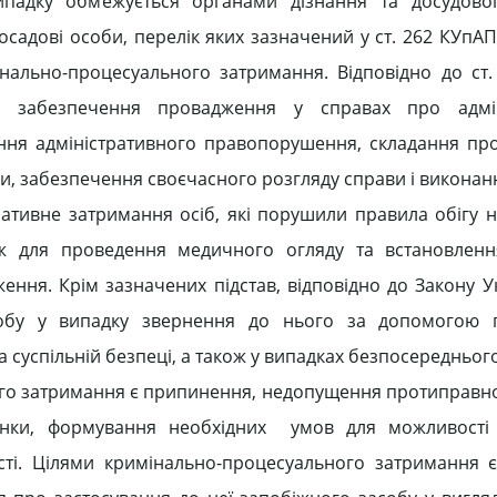
ипадку обмежується органами дізнання та досудовог
садові особи, перелік яких зазначений у ст. 262 КУпАП 
имінально-процесуального затримання. Відповідно до ст
ів забезпечення провадження у справах про адмін
ня адміністративного правопорушення, складання пр
и, забезпечення своєчасного розгляду справи і виконан
ративне затримання осіб, які порушили правила обігу 
ож для проведення медичного огляду та встановленн
ження. Крім зазначених підстав, відповідно до Закону У
 особу у випадку звернення до нього за допомогою 
а суспільній безпеці, а також у випадках безпосередньо
ного затримання є припинення, недопущення протиправно
едінки, формування необхідних умов для можливості
сті. Цілями кримінально-процесуального затримання є