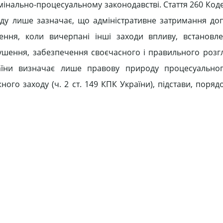
имінально-процесуальному законодавстві. Стаття 260 Код
ду лише зазначає, що адміністративне затримання доп
ння, коли вичерпані інші заходи впливу, встановле
ушення, забезпечення своєчасного і правильного розг
раїни визначає лише правову природу процесуальног
го заходу (ч. 2 ст. 149 КПК України), підстави, поряд