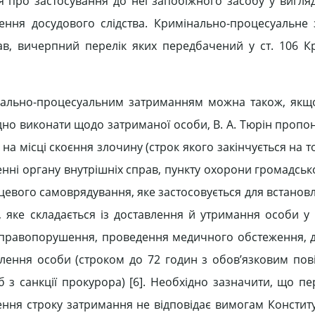
 про застосування до неї запобіжного засобу у вигляді
ення досудового слідства. Кримінально-процесуальне
тав, вичерпний перелік яких передбачений у ст. 106 К
інально-процесуальним затриманням можна також, якщ
хідно виконати щодо затриманої особи, В. А. Тюрін пропо
а місці скоєння злочину (строк якого закінчується на то
нні органу внутрішніх справ, пункту охорони громадськ
сцевого самоврядування, яке застосовується для встанов
я, яке складається із доставлення й утримання особи у
н правопорушення, проведення медичного обстеження, 
влення особи (строком до 72 годин з обов’язковим по
б з санкції прокурора) [6]. Необхідно зазначити, що п
ня строку затримання не відповідає вимогам Конституц