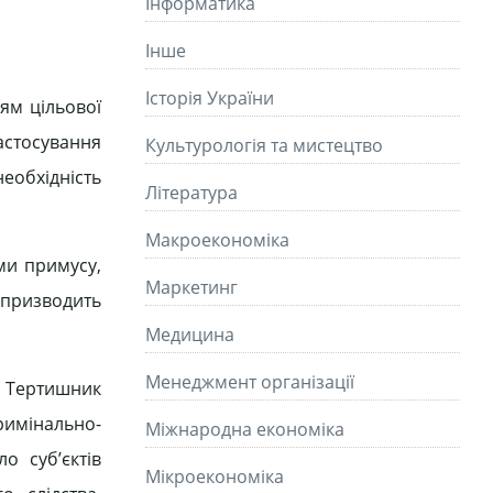
Інформатика
Інше
Історія України
ям цільової
застосування
Культурологія та мистецтво
необхідність
Літературa
Макроекономіка
ми примусу,
Маркетинг
ь призводить
Медицина
Менеджмент організації
. Тертишник
кримінально-
Міжнародна економіка
о суб’єктів
Мікроекономіка