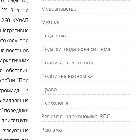
о слідства,
Мовознавство
[2]. Значно
. 260 КУпАП
Музика
істративне
Педагогіка
отоколу про
Податки, податкова система
ня постанов
наркотичних
Політика, політологія
я обставин
Політична економіка
країни “Про
Право
громадян з
го виявлення
Психологія
ї поведінки
Регіональна економіка, РПС
 притягнути
Реклама
 з’ясування