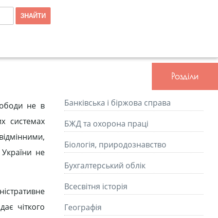
Розділи
Банківська і біржова справа
вободи не в
их системах
БЖД та охорона праці
відмінними,
Біологія, природознавство
 України не
Бухгалтерський облік
Всесвітня історія
ністративне
дає чіткого
Географія