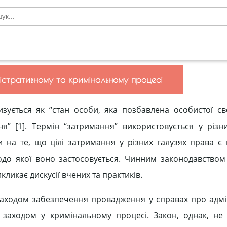
ністративному та кримінальному процесі
зується як “стан особи, яка позбавлена особистої с
” [1]. Термін “затримання” використовується у різн
на те, що цілі затримання у різних галузях права є 
до якої воно застосовується. Чинним законодавством
ликає дискусії вчених та практиків.
заходом забезпечення провадження у справах про адмі
аходом у кримінальному процесі. Закон, однак, не 