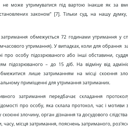
то не може утримуватися під вартою інакше як за в
встановлених законом” [7]. Тільки суд, на нашу думку
 затримання обмежується 72 годинами утримання у с
имчасового утримання). У випадках, коли для обрання 
ні про особу підозрюваного або інші обставини, судд
м підозрюваного – до 15 діб. На відміну від адміні
обмежитися лише затриманням на місці скоєння зло
ціальному приміщенні для утримання затриманих.
ивного затримання передбачає складання протокол
відомості про особу, яка склала протокол, час і мотиви
скоєнні злочину, орган дізнання та досудового слідства
и, часу, місця затримання, пояснень затриманого, роз’яс