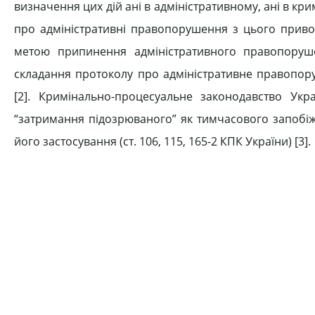
визначення цих дій ані в адміністративному, ані в кр
про адміністративні правопорушення з цього приво
метою припинення адміністративного правопоруше
складання протоколу про адміністративне правопор
[2]. Кримінально-процесуальне законодавство Ук
“затримання підозрюваного” як тимчасового запобіжно
його застосу­вання (ст. 106, 115, 165-2 КПК України) [3].