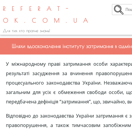
REFERAT-
OK.COM.UA
Для тих хто прагне знань!
Шляхи вдосконалення інституту затримання в адмі
У міжнародному праві затримання особи характери
результаті засудження за вчинення правопорушення
процесуального законодавства України. Незважаючи 
загальним для усіх є обмеження свободи особи, що
передбачена дефініція “затримання”, що, звичайно, вик
Відповідно до законодавства України затримання є 
правопорушення, а також тимчасовим запобіжним з