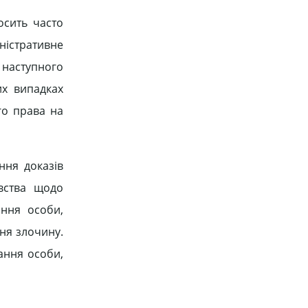
осить часто
ністративне
 наступного
их випадках
го права на
ння доказів
вства щодо
ання особи,
ня злочину.
ання особи,