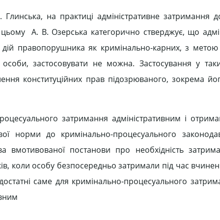
 В. Глинська, на практиці адміністративне затримання д
и цьому А. В. Озерська категорично стверджує, що адмі
ії дій правопорушника як кримінально-карних, з метою
особи, застосовувати не можна. Застосування у так
ення конституційних прав підозрюваного, зокрема йо
роцесуального затримання адміністративним і отрима
ої норми до кримінально-процесуального законода
ва вмотивованої постанови про необхідність затрим
ків, коли особу безпосередньо затримали під час вчинен
 достатні саме для кримінально-процесуального затрим
ивним