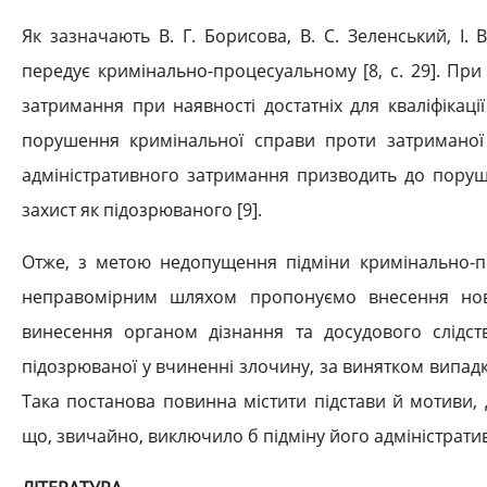
Як зазначають В. Г. Борисова, В. С. Зеленський, І.
передує кримінально-процесуальному [8, c. 29]. Пр
затримання при наявності достатніх для кваліфікац
порушення кримінальної справи проти затриманої 
адміністративного затримання призводить до поруш
захист як підозрюваного [9].
Отже, з метою недопущення підміни кримінально-п
неправомірним шляхом пропонуємо внесення нов
винесення органом дізнання та досудового слідст
підозрюваної у вчиненні злочину, за винятком випад
Така постанова повинна містити підстави й мотиви,
що, звичайно, виключило б підміну його адміністрат