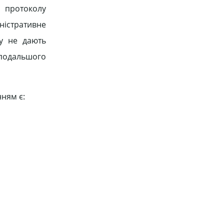
я протоколу
ністративне
у не дають
 подальшого
ням є: