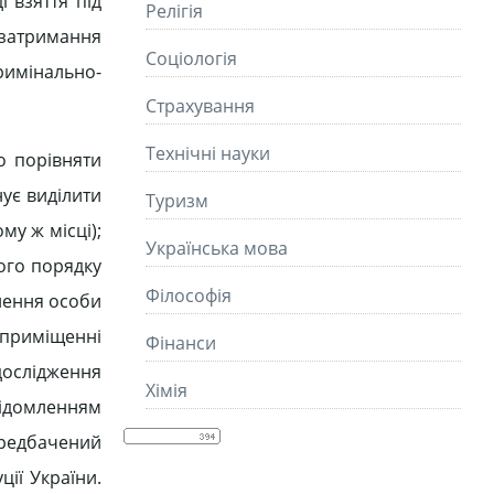
 взяття під
Релігія
 затримання
Соціологія
римінально-
Страхування
Технічні науки
о порівняти
нує виділити
Туризм
му ж місці);
Українська мова
ого порядку
Філософія
лення особи
 приміщенні
Фінанси
дослідження
Хімія
відомленням
ередбачений
ії України.