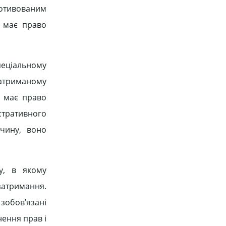
мотивованим
, має право
пеціальному
затриманому
я має право
стративного
чину, воно
у, в якому
 затримання.
 зобов’язані
нення прав і