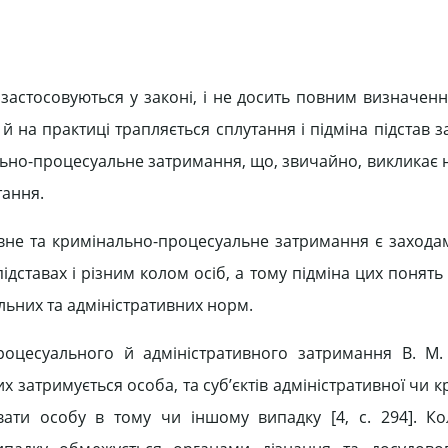
застосовуються у законі, і не досить повним визначенн
 й на практиці трапляється сплутання і підміна підстав 
ально-процесуальне затримання, що, звичайно, викликає 
тання.
ивне та кримінально-процесуальне затримання є захода
 підставах і різним колом осіб, а тому підміна цих понят
ьних та адміністративних норм.
роцесуального й адміністративного затримання В. М
 затримується особа, та суб’єктів адміністративної чи 
ати особу в тому чи іншому випадку [4, c. 294]. Кол