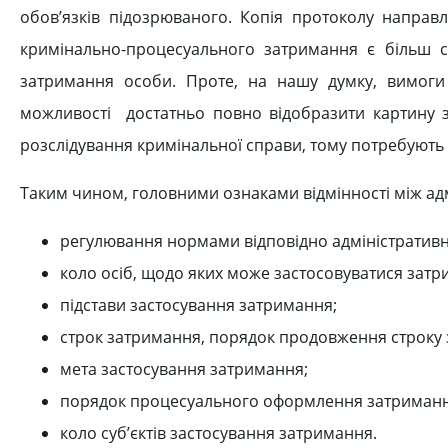
обов’язків підозрюваного. Копія протоколу напра
кримінально-процесуального затримання є більш с
затримання особи. Проте, на нашу думку, вимоги
можливості достатньо повно відобразити картину 
розслідування кримінальної справи, тому потребують д
Таким чином, головними ознаками відмінності між а
регулювання нормами відповідно адміністративн
коло осіб, щодо яких може застосовуватися затр
підстави застосування затримання;
строк затримання, порядок продовження строку
мета застосування затримання;
порядок процесуального оформлення затриманн
коло суб’єктів застосування затримання.