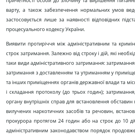
причетності особи до злочину та вирішення питання
варту, а також забезпечення нормальних умов вед
застосовується лише за наявності відповідних підс
процесуального кодексу України.
Виявити протиріччя між адміністративним та крим
строк затримання. Залежно від строку і дій, які необ
таки види адміністративного затримання: затримання н
затримання з доставленням та утриманням у приміще
та інших приміщеннях органів державної влади та мі
і складання протоколу (до трьох годин); затриманн
органу внутрішніх справ для встановлення обстави
вилучених наркотичних засобів та речовин, встано
прокурора протягом 24 годин або на строк до 10 ді
адміністративним законодавством порядок продовжен