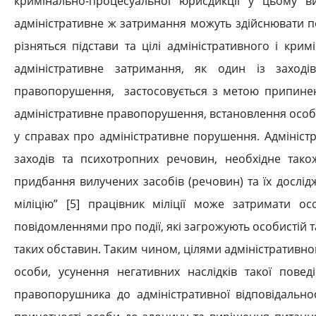
кримінально-процесуальної юрисдикції у цьому в
адміністративне ж затримання можуть здійснювати по
різняться підстави та цілі адміністративного і кр
адміністративне затримання, як один із заход
правопорушення, застосовується з метою припинен
адміністративне правопорушення, встановлення особ
у справах про адміністративне порушення. Адмініст
заходів та психотропних речовин, необхідне так
придбання вилучених засобів (речовин) та їх дослід
міліцію” [5] працівник міліції може затримати
повідомленнями про події, які загрожують особистій т
таких обставин. Таким чином, цілями адміністратив
особи, усунення негативних наслідків такої пов
правопорушника до адміністративної відповідально