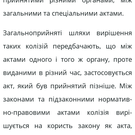
загальними та спеціальними актами.
Загальноприйняті шляхи вирішен­ня
таких колізій передбачають, що між
актами одного і того ж органу, проте
виданими в різний час, застосовується
акт, який був прийнятий пізніше. Між
законами та підзаконними норматив­
но-правовими актами колізія вирі­
шується на користь закону як акта,