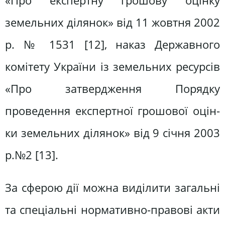
«Про експертну грошову оцінку
земельних ділянок» від 11 жовтня 2002
р. № 1531 [12], наказ Державного
комітету України із земельних ре­сурсів
«Про затвердження Порядку
проведення експертної грошової оцін­
ки земельних ділянок» від 9 січня 2003
р.№2 [13].
За сферою дії можна виділити за­гальні
та спеціальні нормативно-пра­вові акти