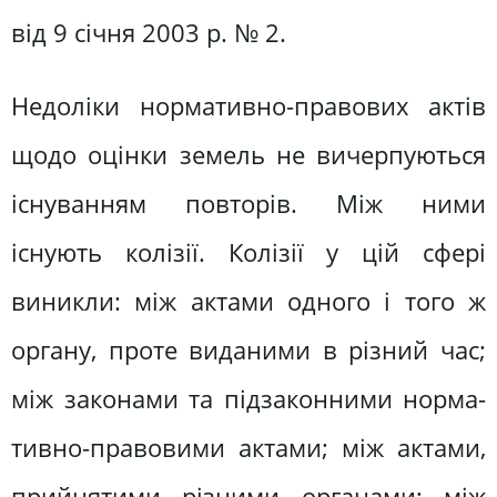
від 9 січня 2003 р. № 2.
Недоліки нормативно-правових ак­тів
щодо оцінки земель не вичерпу­ються
існуванням повторів. Між ними
існують колізії. Колізії у цій сфері
виникли: між актами одного і того ж
органу, проте виданими в різний час;
між законами та підзаконними норма­
тивно-правовими актами; між актами,
прийнятими різними органами; між