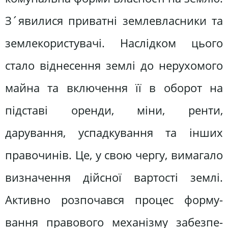
З´явилися приватні землевласни­ки та
землекористувачі. Наслідком цього
стало віднесення землі до неру­хомого
майна та включення її в обо­рот на
підставі оренди, міни, ренти,
дарування, успадкування та інших
правочинів. Це, у свою чергу, вимага­ло
визначення дійсної вартості землі.
Активно розпочався процес форму­
вання правового механізму забезпе­