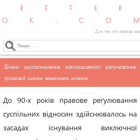
REFE
OK.CO
Для тих хто прагне зна
Шляхи удосконалення законодавчого регулювання
грошової оцінки земельних ділянок
До 90-х років правове регулю­вання
суспільних відносин здійснювалось на
засадах існу­вання виключної