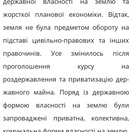
державної власності на землю та
жорсткої планової еко­номіки. Відтак,
земля не була предме­том обороту на
підставі цивільно-пра­вових та інших
правочинів. Усе зміни­лось після
проголошення курсу на
роздержавлення та приватизацію дер­
жавного майна. Поряд із державною
формою власності на землю були
запроваджені приватна, колективна,
комунальна форми власності на зем­лю.