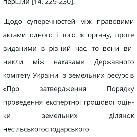
перший [14, 229-230].
Щодо суперечностей між правови­ми
актами одного і того ж органу, про­те
виданими в різний час, то вони ви­
никли між наказами Державного
комітету України із земельних ре­сурсів
«Про затвердження Порядку
проведення експертної грошової оцін­
ки земельних ділянок
несільськогосподарського