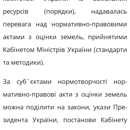
ресурсів (порядки), надава­лась
перевага над нормативно-право­вими
актами з оцінки земель, прийня­тими
Кабінетом Міністрів України (стандарти
та методики).
За суб´єктами нормотворчості нор­
мативно-правові акти з оцінки земель
можна поділити на закони, укази Пре­
зидента України, постанови Кабінету