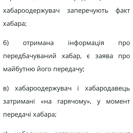
хабароодержувач заперечують факт
хабара;
б) отримана інформація про
передбачуваний хабар, є заява про
майбутню його передачу;
в) хабароодержувач і хабародавець
затримані «на гарячому», у момент
передачі хабара;