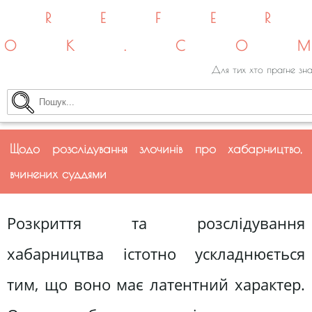
REFE
OK.CO
Для тих хто прагне зна
Щодо розслідування злочинів про хабарництво,
вчинених суддями
Розкриття та розслідування
хабарництва істотно ускладнюється
тим, що воно має латентний характер.