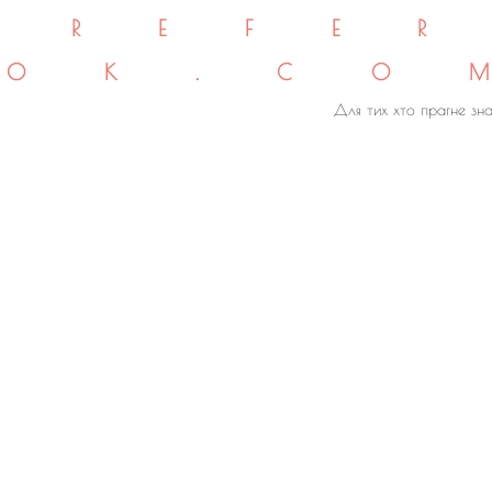
REFE
OK.CO
Для тих хто прагне зна