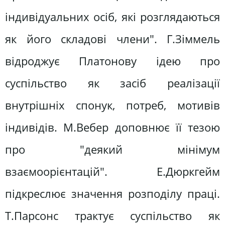
індивідуальних осіб, які розглядаються
як його складові члени". Г.Зіммель
відроджує Платонову ідею про
суспільство як засіб реалізації
внутрішніх спонук, потреб, мотивів
індивідів. М.Вебер доповнює її тезою
про "деякий мінімум
взаємоорієнтацій". Е.Дюркгейм
підкреслює значення розподілу праці.
Т.Парсонс трактує суспільство як