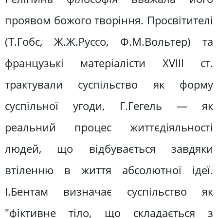
проявом божого творіння. Просвітителі
(Т.Гобс, Ж.Ж.Руссо, Ф.М.Вольтер) та
французькі матеріалісти XVIII ст.
трактували суспільство як форму
суспільної угоди, Г.Гегель — як
реальний процес життєдіяльності
людей, що відбувається завдяки
втіленню в життя абсолютної ідеї.
І.Бентам визначає суспільство як
"фіктивне тіло, що складається з