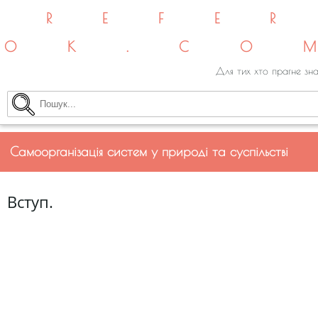
REFE
OK.CO
Для тих хто прагне зна
Самоорганізація систем у природі та суспільстві
Вступ.