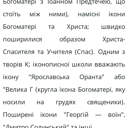
Богоматері з Іоанном Предтечею, що
стоїть між ними), намісні ікони
Богоматері та Христа; швидко
поширилися образом Христа-
Спасителя та Учителя (Спас). Одним з
творів К; іконописної школи вважають
ікону "Ярославська Оранта" або
"Велика Г (кругла ікона Богоматері, яку
носили на грудях священики).
Поширені ікони "Георгій — воїн",
"Дмитро Солунський" та інші.