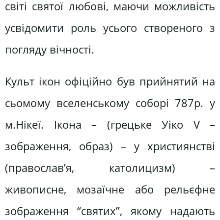
світі святої любові, маючи можливість
усвідомити роль усього створеного з
погляду вічності.
Культ ікон офіційно був прийнятий на
сьомому вселенському соборі 787р. у
м.Нікеї. Ікона – (грецьке Уіко V –
зображення, образ) – у християнстві
(православ’я, католицизм) –
живописне, мозаїчне або рельєфне
зображення “святих”, якому надають