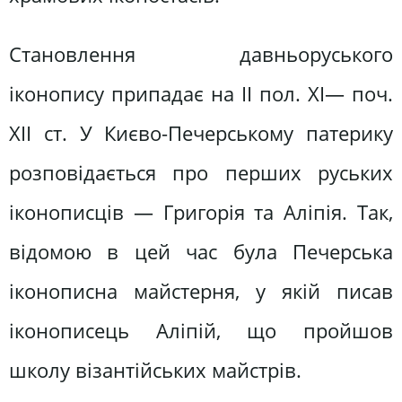
Становлення давньоруського
іконопису припадає на II пол. XI— поч.
XII ст. У Києво-Печерському патерику
розповідається про перших руських
іконописців — Григорія та Аліпія. Так,
відомою в цей час була Печерська
іконописна майстерня, у якій писав
іконописець Аліпій, що пройшов
школу візантійських майстрів.