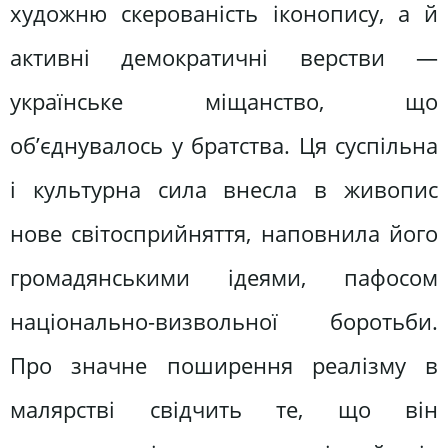
художню скерованість іконопису, а й
активні демократичні верстви —
українське міщанство, що
об’єднувалось у братства. Ця суспільна
і культурна сила внесла в живопис
нове світосприйняття, наповнила його
громадянськими ідеями, пафосом
національно-визвольної боротьби.
Про значне поширення реалізму в
малярстві свідчить те, що він