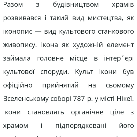
Разом з будівництвом храмів
розвивався і такий вид мистецтва, як
іконопис — вид культового станкового
живопису. Ікона як художній елемент
займала головне місце в інтер´єрі
культової споруди. Культ ікони був
офіційно прийнятий на сьомому
Вселенському соборі 787 р. у місті Нікеї.
Ікони становлять органічне ціле з
храмом і підпорядковані його