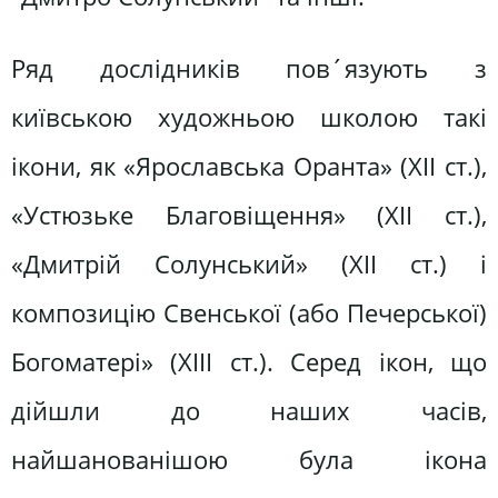
Ряд дослідників пов´язують з
київською художньою школою такі
ікони, як «Ярославська Оранта» (XII ст.),
«Устюзьке Благовіщення» (XII ст.),
«Дмитрій Солунський» (XII ст.) і
композицію Свенської (або Печерської)
Богоматері» (XIII ст.). Серед ікон, що
дійшли до наших часів,
найшанованішою була ікона