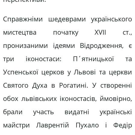
Справжніми шедеврами українського
мистецтва початку XVII ст.,
пронизаними ідеями Відродження, є
три іконостаси: П´ятницької та
Успенської церков у Львові та церкви
Святого Духа в Рогатині. У створенні
обох львівських іконостасів, ймовірно,
брали участь видатні українські
майстри Лаврентій Пухало і Федір