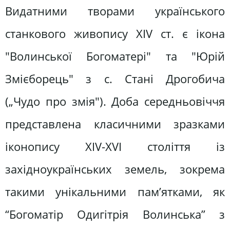
Видатними творами українського
станкового живопису XIV ст. є ікона
"Волинської Богоматері" та "Юрій
Змієборець" з с. Стані Дрогобича
(„Чудо про змія"). Доба середньовіччя
представлена класичними зразками
іконопису ХІV-ХVІ століття із
західноукраїнських земель, зокрема
такими унікальними пам’ятками, як
“Богоматір Одигітрія Волинська” з