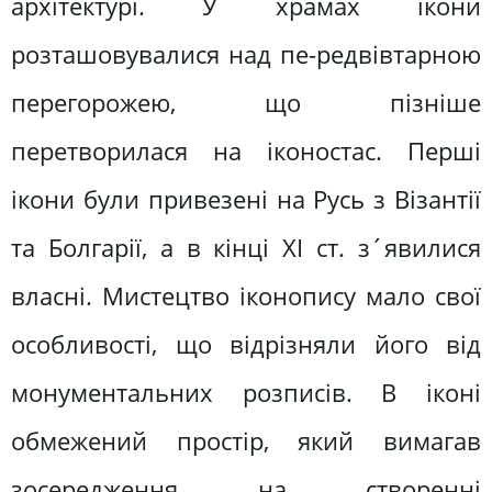
архітектурі. У храмах ікони
розташовувалися над пе-редвівтарною
перегорожею, що пізніше
перетворилася на іконостас. Перші
ікони були привезені на Русь з Візантії
та Болгарії, а в кінці XI ст. з´явилися
власні. Мистецтво іконопису мало свої
особливості, що відрізняли його від
монументальних розписів. В іконі
обмежений простір, який вимагав
зосередження на створенні