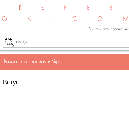
REFE
OK.CO
Для тих хто прагне зна
Розвиток іконопису в Україні
Вступ.