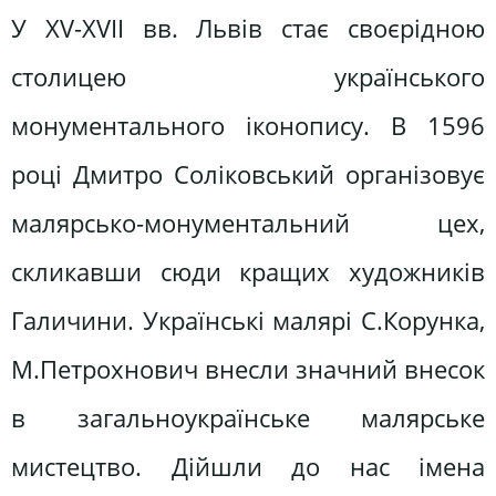
У ХV-ХVІІ вв. Львів стає своєрідною
столицею українського
монументального іконопису. В 1596
році Дмитро Соліковський організовує
малярсько-монументальний цех,
скликавши сюди кращих художників
Галичини. Українські малярі С.Корунка,
М.Петрохнович внесли значний внесок
в загальноукраїнське малярське
мистецтво. Дійшли до нас імена