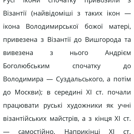
Візантії (найвідоміші з таких ікон —
ікона Володимирської божої матері,
привезена з Візантії до Вишгорода та
вивезена з нього Андрієм
Боголюбським спочатку до
Володимира — Суздальського, а потім
до Москви); в середині XI ст. почали
працювати руські художники як учні
візантійських майстрів, а з кінця XI ст.
— самостійно. Наприкінці XI ст.