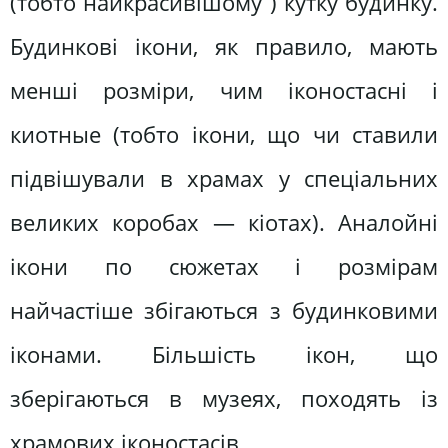
(тобто найкрасивішому ) кутку будинку.
Будинкові ікони, як правило, мають
менші розміри, чим іконостасні і
киотные (тобто ікони, що чи ставили
підвішували в храмах у спеціальних
великих коробах — кіотах). Аналойні
ікони по сюжетах і розмірам
найчастіше збігаються з будинковими
іконами. Більшість ікон, що
зберігаються в музеях, походять із
храмових іконостасів.