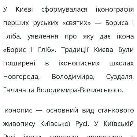
У Києві сформувалася іконографія
перших руських «святих» — Бориса і
Гліба, уявлення про яку дає ікона
«Борис і Гліб». Традиції Києва були
поширені в іконописних школах
Новгорода, Володимира, Суздаля,
Галича та Володимира-Волинського.
Іконопис — основний вид станкового
живопису Київської Русі. У Київській
Русі ікони спочатку привозили з