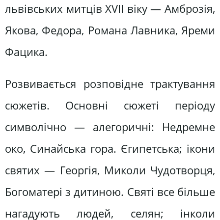
львівських митців ХVІІ віку — Амброзія,
Якова, Федора, Романа Лавника, Яреми
Фацика.
Розвивається розповідне трактування
сюжетів. Основні сюжеті періоду
символічно — алегоричні: Недремне
око, Синайська гора. Єгипетська; ікони
святих — Георгія, Миколи Чудотворця,
Богоматері з дитиною. Святі все більше
нагадують людей, селян; інколи