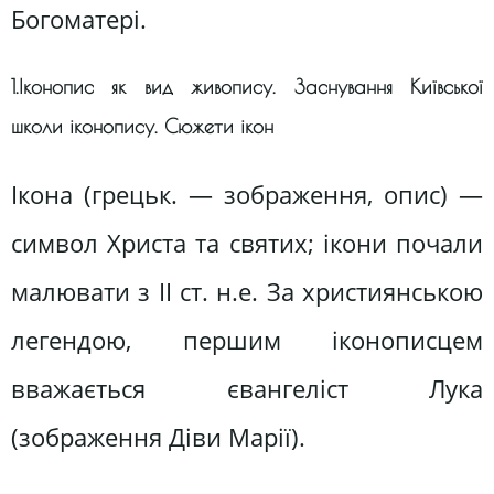
Богоматері.
1.Іконопис як вид живопису. Заснування Київської
школи іконопису. Сюжети ікон
Ікона (грецьк. — зображення, опис) —
символ Христа та святих; ікони почали
малювати з II ст. н.е. За християнською
легендою, першим іконописцем
вважається євангеліст Лука
(зображення Діви Марії).