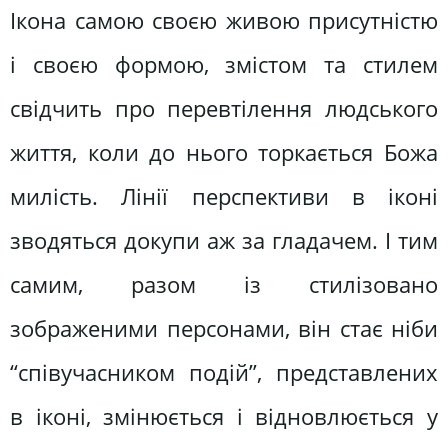
Ікона самою своєю живою присутністю
і своєю формою, змістом та стилем
свідчить про перевтілення людського
життя, коли до нього торкається Божа
милість. Лінії перспективи в іконі
зводяться докупи аж за гладачем. І тим
самим, разом із стилізовано
зображеними персонами, він стає ніби
“співучасником подій”, представлених
в іконі, змінюється і відновлюється у