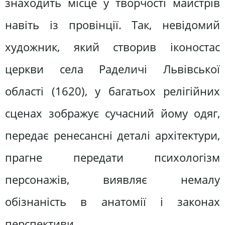
знаходить місце у творчості майстрів
навіть із провінції. Так, невідомий
художник, який створив іконостас
церкви села Раделичі Львівської
області (1620), у багатьох релігійних
сценах зображує сучасний йому одяг,
передає ренесансні деталі архітектури,
прагне передати психологізм
персонажів, виявляє немалу
обізнаність в анатомії і законах
перспективи.