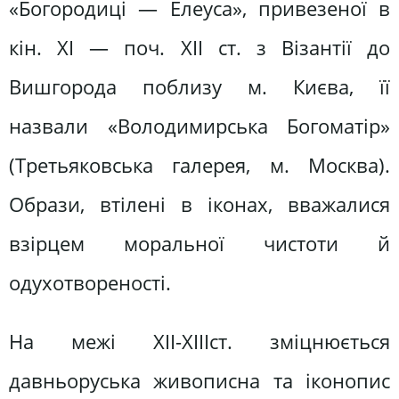
«Богородиці — Елеуса», привезеної в
кін. XI — поч. XII ст. з Візантії до
Вишгорода поблизу м. Києва, її
назвали «Володимирська Богоматір»
(Третьяковська галерея, м. Москва).
Образи, втілені в іконах, вважалися
взірцем моральної чистоти й
одухотвореності.
На межі ХІІ-ХІІІст. зміцнюється
давньоруська живописна та іконопис