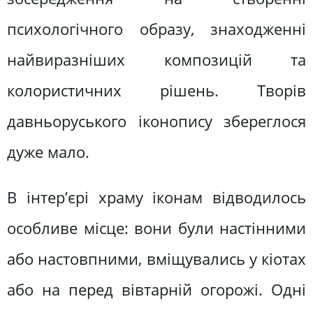
психологічного образу, знаходженні
найвиразніших композицій та
колористичних рішень. Творів
давньоруського іконопису збереглося
дуже мало.
В інтер’єрі храму іконам відводилось
особливе місце: вони були настінними
або настовпними, вміщувались у кіотах
або на перед вівтарній огорожі. Одні