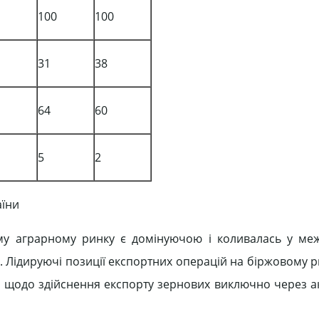
100
100
31
38
64
60
5
2
аїни
ому аграрному ринку є домінуючою і коливалась у ме
в. Лідируючі позиції експортних операцій на біржовому 
 щодо здійснення експорту зернових виключно через а