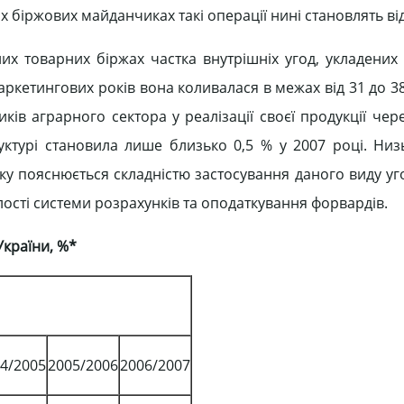
х біржових майданчиках такі операції нині становлять від
них товарних біржах частка внутрішніх угод, укладених 
ркетингових років вона коливалася в межах від 31 до 38 
ів аграрного сектора у реалізації своєї продукції чер
руктурі становила лише близько 0,5 % у 2007 році. Низ
у пояснюється складністю застосування даного виду уг
ості системи розрахунків та оподаткування форвардів.
України, %*
4/2005
2005/2006
2006/2007