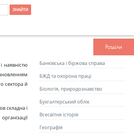
Розділи
Банківська і біржова справа
і наявністю
тановленням
БЖД та охорона праці
о сектора й
Біологія, природознавство
Бухгалтерський облік
ов складна і
Всесвітня історія
організації
Географія