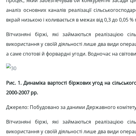
процес, який забезпечував би конкурентні засади ці
аналіз основних каналів реалізації сільськогоспода
вкрай низькою і коливається в межах від 0,3 до 0,05 %
Вітчизняні біржі, які займаються реалізацією сі
використання у своїй діяльності лише два види операці
а саме спотові й форвардні угоди. Водночас на світови
Рис. 1. Динаміка вартості біржових угод на сільсько
2000-2007 рр.
Джерело: Побудовано за даними Державного комітету
Вітчизняні біржі, які займаються реалізацією сі
використання у своїй діяльності лише два види операці