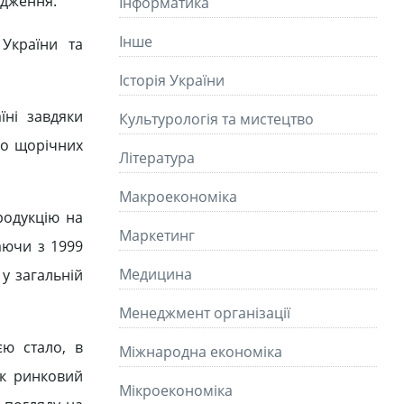
ідження.
Інформатика
Інше
України та
Історія України
їні завдяки
Культурологія та мистецтво
до щорічних
Літературa
Макроекономіка
родукцію на
Маркетинг
аючи з 1999
Медицина
у загальній
Менеджмент організації
єю стало, в
Міжнародна економіка
як ринковий
Мікроекономіка