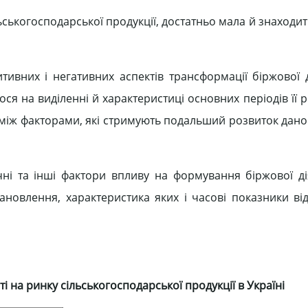
ьськогосподарської продукції, достатньо мала й знаходи
вних і негативних аспектів трансформації біржової д
ся на виділенні й характеристиці основних періодів її 
 між факторами, які стримують подальший розвиток дано
ичні та інші фактори впливу на формування біржової ді
тановлення, характеристика яких і часові показники ві
ті на ринку сільськогосподарської продукції в Україні