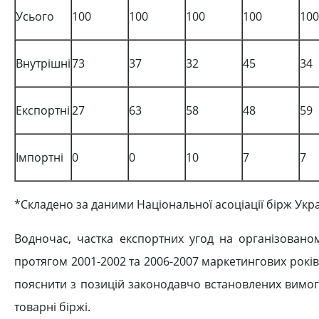
Усього
100
100
100
100
100
Внутрішні
73
37
32
45
34
Експортні
27
63
58
48
59
Імпортні
0
0
10
7
7
*Складено за даними Національної асоціації бірж Укр
Водночас, частка експортних угод на організован
протягом 2001-2002 та 2006-2007 маркетингових рокі
пояснити з позицій законодавчо встановлених вимог
товарні біржі.