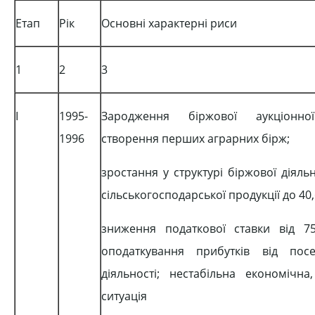
Етап
Рік
Основні характерні риси
1
2
3
І
1995-
Зародження біржової аукціонної
1996
створення перших аграрних бірж;
зростання у структурі біржової діяльн
сільськогосподарської продукції до 40,
зниження податкової ставки від 
оподаткування прибутків від посе
діяльності; нестабільна економічна
ситуація