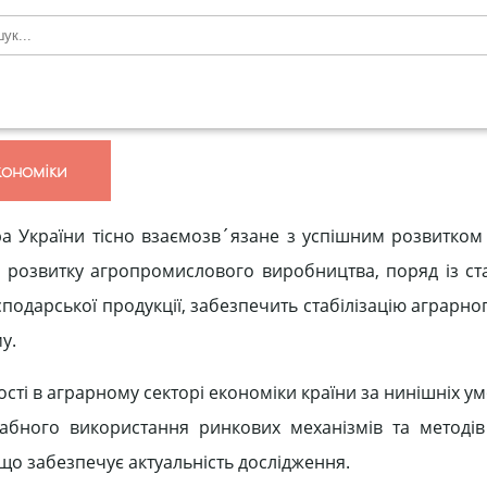
кономіки
 України тісно взаємозв´язане з успішним розвитком 
ія розвитку агропромислового виробництва, поряд із с
одарської продукції, забезпечить стабілізацію аграрног
у.
ті в аграрному секторі економіки країни за нинішніх ум
абного використання ринкових механізмів та методів 
 що забезпечує актуальність дослідження.