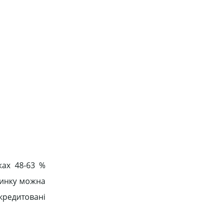
жах 48-63 %
ринку можна
кредитовані