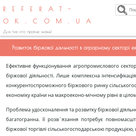
REFERAT-
OK.COM.UA
Для тих хто прагне знань!
Розвиток біржової діяльності в аграрному секторі е
Ефективне функціонування агропромислового сектора
біржової діяльності. Лише комплексна інтенсифікац
конкурентоспроможного біржового ринку сільськогосп
економіку країни на макроеконо-мічному рівні в цілом
Проблема удосконалення та розвитку біржової діяльнос
багатогранна. її розв´язання потребує повномасшт
біржової торгівлі сільськогосподарською продукцією,