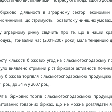
едостатньо висвітленими і потребують подальшого досл
іржової діяльності в аграрному секторі економіки 
 чинників, що стримують її розвиток у нинішніх умовах.
му аграрному ринку свідчить про те, що в нашій кра
родукції тривалий час (2001-2007 роки) мала тенденцію 
сту кількості біржових угод на сільськогосподарську п
уло виявлено стрімкий ріст біржової активності почин
ку біржова торгівля сільськогосподарською продукцією 
 році до 34 % у 2007 році.
ів біржових торгів сільськогосподарською продукці
дитованих товарних біржах, що не можна розглядати 