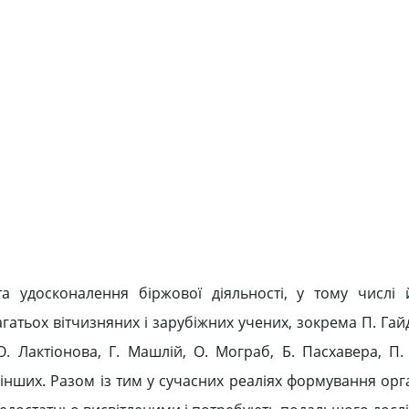
а удосконалення біржової діяльності, у тому числі
гатьох вітчизняних і зарубіжних учених, зокрема П. Гай
О. Лактіонова, Г. Машлій, О. Мограб, Б. Пасхавера, П.
 інших. Разом із тим у сучасних реаліях формування ор