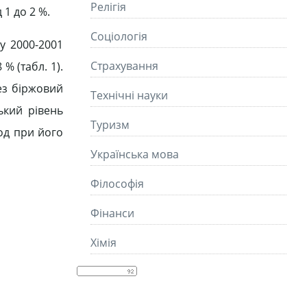
Релігія
 1 до 2 %.
Соціологія
у 2000-2001
Страхування
% (табл. 1).
ез біржовий
Технічні науки
ький рівень
Туризм
од при його
Українська мова
Філософія
Фінанси
Хімія