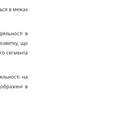
ться в межах
іяльності в
розвитку, що
го сегмента
яльності на
дображені в