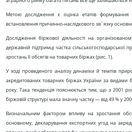
аграрного ринку багато питань все ще залишаються н
Метою дослідження є оцінка етапів формування б
встановлення причинно-наслідкового зв´язку основних
Дослідження біржової діяльності на організовано
державній підтримці частка сільськогосподарської п
зростань її обсягів на товарних біржах (рис. 1).
У ході проведеного аналізу динаміки й темпів приро
акредитованих товарних біржах України за видами б
року. Така тенденція пояснюється тим, що з 2001 ро
біржовій структурі мала значну частку — від 49 % у 2001
Визначальним фактором впливу на зростання обсяг
основному, декларування експортних угод на акре