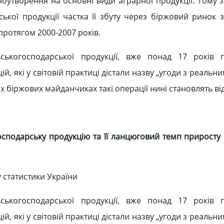
ноутворення на основні види аграрної продукції. Тому з
рської продукції частка її збуту через біржовий ринок 
 протягом 2000-2007 років.
льськогосподарської продукції, вже понад 17 років 
й, які у світовій практиці дістали назву „угоди з реальн
х біржових майданчиках такі операції нині становлять від
господарську продукцію та її ланцюговий темп приросту 
 статистики України
льськогосподарської продукції, вже понад 17 років 
й, які у світовій практиці дістали назву „угоди з реальн