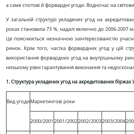
а саме спотові й форвардні угоди. Водночас на світови
У загальній структурі укладених угод на акредитова
роках становила 73 %, надалі включно до 2006-2007 ма
Це пояснюється незначною заінтересованістю учасник
ринок. Крім того, частка форвардних угод у цій ст
використання форвардних угод на внутрішньому ринк
низькому рівні гарантування виконання та недосконал
1. Структура укладених угод на акредитованих біржах 
Вид угоди
Маркетингові роки
2000/2001
2001/2002
2002/2003
2003/2004
200