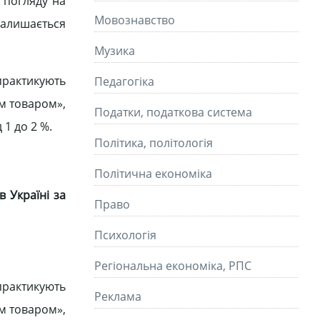
 погляду на
Мовознавство
залишається
Музика
практикують
Педагогіка
им товаром»,
Податки, податкова система
 1 до 2 %.
Політика, політологія
Політична економіка
в Україні за
Право
Психологія
Регіональна економіка, РПС
практикують
Реклама
им товаром»,