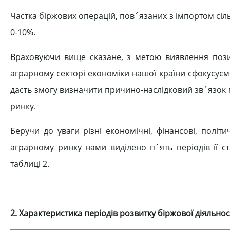
Частка біржових операцій, пов´язаних з імпортом сіл
0-10%.
Враховуючи вище сказане, з метою виявлення позити
аграрному секторі економіки нашої країни сфокусуємо
дасть змогу визначити причино-наслідковий зв´язок
ринку.
Беручи до уваги різні економічні, фінансові, політ
аграрному ринку нами виділено п´ять періодів її с
таблиці 2.
2. Характеристика періодів розвитку біржової діяльнос