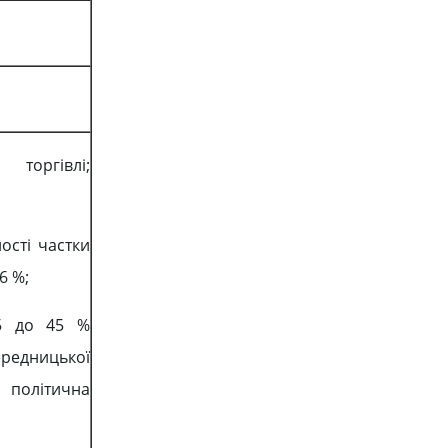
 торгівлі;
ості частки
6 %;
75 до 45 %
редницької
, політична