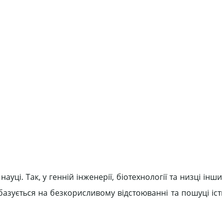
ауці. Так, у генній інженерії, біотехнології та низці інш
базується на безкорисливому відстоюванні та пошуці іс