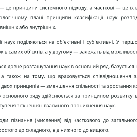
 це принципи системного підходу, а часткові — це їх в
ологічному плані принципи класифікації наук розпо
внішніх або внутрішніх.
 наук поділяються на об'єктивні і суб'єктивні. У перш
ків самих об'єктів, а у другому — залежать від можливост
о послідовне розташування наук в основний ряд, базується 
 а також на тому, що враховується співвідношення з
 двох принципів — зменшення спільності та зростання к
 основного ряду здійснюється за принципом розвитку: в
ступеня зіткнення і взаємного проникнення наук.
оди пізнання (мислення) від часткового до загального,
простого до складного, від нижчого до вищого.