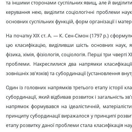
та іншими сторонами суспільних явищ, але й виділити 
керування нею, виділити соціологічні проблеми наук
основних суспільних функцій, форм організації і матер
На початку XIX ст. А. — К. Сен-Сімон (1797 р.) сформу
цю класифікацію, виділивши шість основних наук, я
фізика, хімія, фізіологія, соціологія. Перші три чверт
проблеми. Накреслилися два напрямки класифікації
зовнішніх зв'язків) та субординації (установлення внутр
Один із головних напрямків третього етапу історії кл
субординації, який відбивав розвиток і загальність з
напрямок формувався на ідеалістичній, матеріалістич
принципу субординації виражалося у принципі розвитку 
етапу розвитку даної проблеми стала класифікація нау