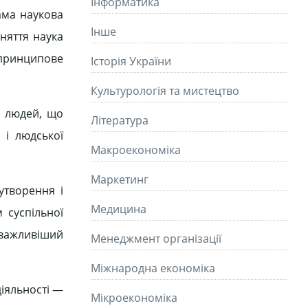
Інформатика
ама наукова
Інше
оняття наука
а принципове
Історія України
Культурологія та мистецтво
і людей, що
Літературa
 і людської
Макроекономіка
Маркетинг
утворення і
Медицина
 суспільної
йважливіший
Менеджмент організації
Міжнародна економіка
діяльності —
Мікроекономіка