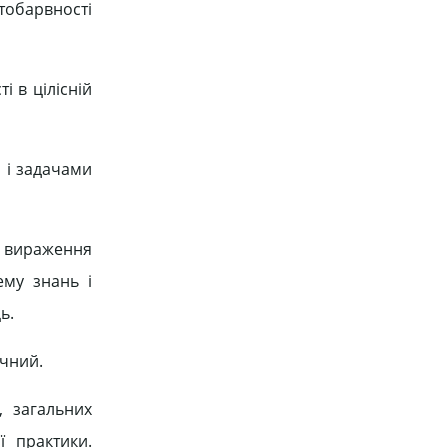
тобарвності
і в цілісній
и і задачами
і вираження
ему знань і
ь.
ічний.
, загальних
ї практики.