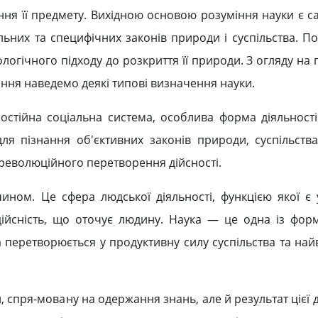
ння її предмету. Вихідною основою розуміння науки є с
альних та специфічних законів природи і суспільства. П
ологічного підходу до розкриття її природи. З огляду н
ання наведемо деякі типові визначення науки.
амостійна соціальна система, особлива форма діяльност
для пізнання об'єктивних законів природи, суспільства
 революційного перетворення дійсності.
чином. Це сфера людської діяльності, функцією якої є 
ійсність, що оточує людину. Наука — це одна із форм
ка перетворюється у продуктивну силу суспільства та на
, спря-мовану на одержання знань, але й результат цієї 