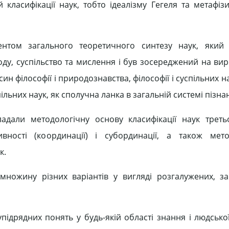
класифікації наук, тобто ідеалізму Гегеля та метафізи
ментом загального теоретичного синтезу наук, який
ду, суспільство та мислення і був зосереджений на вир
 філософії і природознавства, філософії і суспільних на
льних наук, як сполучна ланка в загальній системі пізна
ладали методологічну основу класифікації наук треть
вності (координації) і субординації, а також мето
к.
множину різних варіантів у вигляді розгалужених, з
ідрядних понять у будь-якій області знання і людської