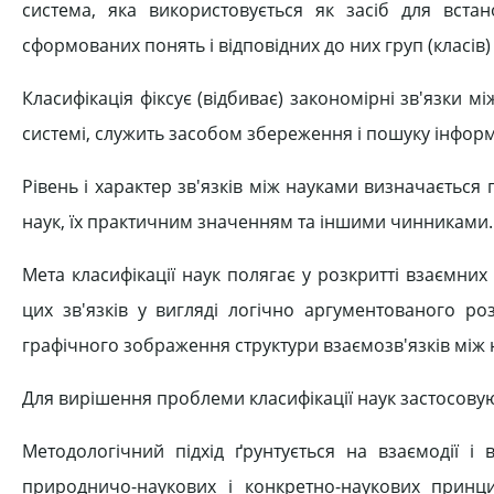
система, яка використовується як засіб для встан
сформованих понять і відповідних до них груп (класів) 
Класифікація фіксує (відбиває) закономірні зв'язки між
системі, служить засобом збереження і пошуку інформ
Рівень і характер зв'язків між науками визначається
наук, їх практичним значенням та іншими чинниками.
Мета класифікації наук полягає у розкритті взаємни
цих зв'язків у вигляді логічно аргументованого ро
графічного зображення структури взаємозв'язків між ни
Для вирішення проблеми класифікації наук застосовуют
Методологічний підхід ґрунтується на взаємодії і 
природничо-наукових і конкретно-наукових принципі