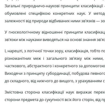
Загальні природничо-наукові принципи класифікації —
обумовлені специфікою конкретних наук. У метод
залежності від природи відбиваних ними зв'язків — зо
У гносеологічному відношенні принципи класифікації
зв'язки між науками виводяться на основі знання зв'яз
І, нарешті, з логічної точки зору, класифікація, тобт
різноманітних меж і загального зв'язку між ними,
часткового, абстрактного і конкретного за допомогою
Виходячи з принципу субординації, побудова певного
до складного, від нижчого до вищого, з урахуванням 
Змістовна сторона класифікації наук виражає перех
сторони предмета до сукупності всіх його сторін, від 