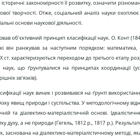
історичні закономірності її розвитку, означити різноман
ової творчості. Отже, соціальний аналіз науки охоплює 
іальні основи наукової діяльності.
лював об'єктивний принцип класифікації наук. О. Конт (184
кі він ранжував за наступним порядком: математика, 
і XIX ст. характеризуються переходом до третього етапу ро
 наук, що ґрунтувалися на принципах координації (у
ішніх зв'язків).
асифікації наук виник і розвивався на ґрунті використа
в'язку явищ природи і суспільства. У методологічному ві
ній та діалектико-матеріалістичній основі. Ідеалістич
духу, а не природи (Гегель, 1812 р., 1817 р.). Результа
к, заснована на діалектико-матеріалістичному методі, я