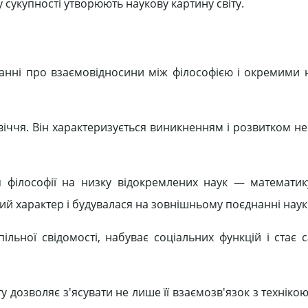
 сукупності утворюють наукову картину світу.
итанні про взаємовідносини між філософією і окремими 
іччя. Він характеризується виникненням і розвитком не
 філософії на низку відокремлених наук — математику
ий характер і будувалася на зовнішньому поєднанні наук
пільної свідомості, набуває соціальних функцій і стає 
 дозволяє з'ясувати не лише її взаємозв'язок з техніко