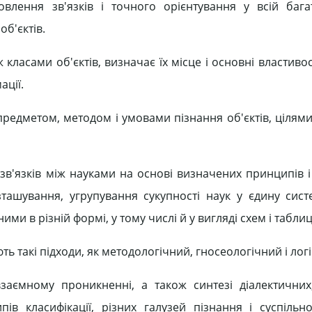
овлення зв'язків і точного орієнтування у всій бага
об'єктів.
 класами об'єктів, визначає їх місце і основні властивост
ації.
 предметом, методом і умовами пізнання об'єктів, цілям
х зв'язків між науками на основі визначених принципів 
зташування, угрупування сукупності наук у єдину сист
ми в різній формі, у тому числі й у вигляді схем і таблиц
ь такі підходи, як методологічний, гносеологічний і лог
взаємному проникненні, а також синтезі діалектичних
в класифікації, різних галузей пізнання і суспільно