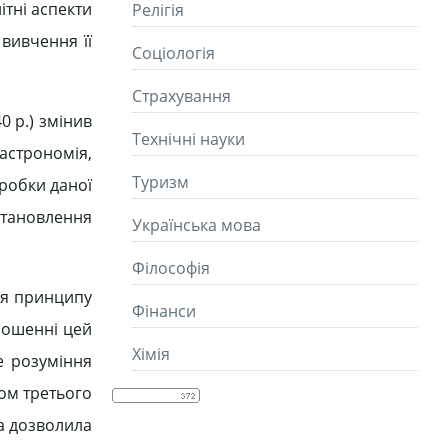
ітні аспекти
Релігія
вивчення її
Соціологія
Страхування
0 р.) змінив
Технічні науки
астрономія,
Туризм
зробки даної
становлення
Українська мова
Філософія
ння принципу
Фінанси
дношенні цей
Хімія
не розуміння
том третього
ка дозволила