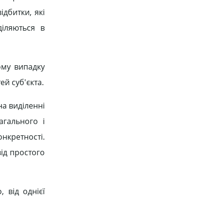
ідбитки, які
діляються в
ому випадку
ей суб'єкта.
на виділенні
агального і
онкретності.
ід простого
 від однієї