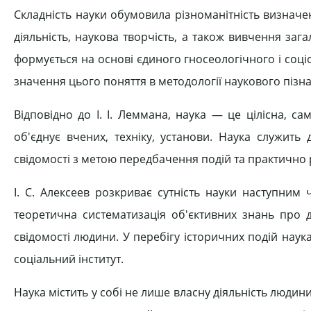
Складність науки обумовила різноманітність визначе
діяльність, наукова творчість, а також вивчення заг
формується на основі єдиного гносеологічного і соці
значення цього поняття в методології наукового пізн
Відповідно до І. І. Леммана, наука — це цілісна, с
об'єднує вчених, техніку, установи. Наука служить 
свідомості з метою передбачення подій та практично
І. С. Алексеев розкриває сутність науки наступним 
теоретична систематизація об'єктивних знань про д
свідомості людини. У перебігу історичних подій нау
соціальний інститут.
Наука містить у собі не лише власну діяльність людини