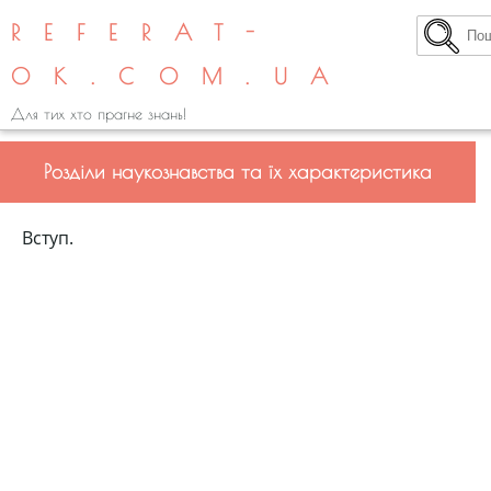
REFERAT-
OK.COM.UA
Для тих хто прагне знань!
Розділи наукознавства та їх характеристика
Вступ.