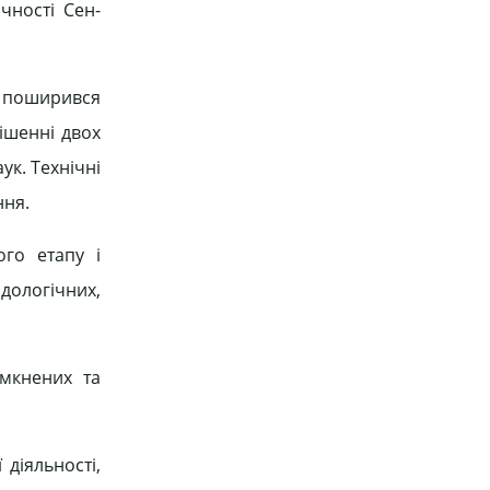
чності Сен-
 поширився
ішенні двох
ук. Технічні
ння.
ого етапу і
дологічних,
амкнених та
 діяльності,