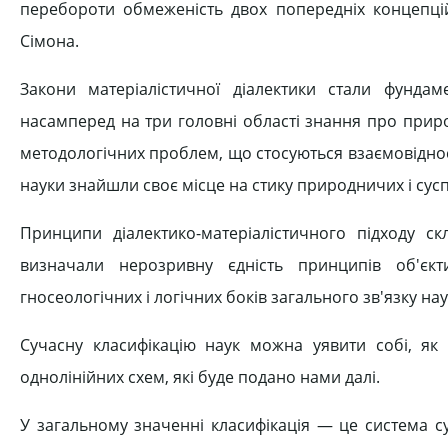
перебороти обмеженість двох попередніх концепцій 
Сімона.
Закони матеріалістичної діалектики стали фунда
насамперед на три головні області знання про приро
методологічних проблем, що стосуються взаємовідносин
науки знайшли своє місце на стику природничих і суспі
Принципи діалектико-матеріалістичного підходу ск
визначали нерозривну єдність принципів об'єкти
гносеологічних і логічних боків загального зв'язку нау
Сучасну класифікацію наук можна уявити собі, як 
однолінійних схем, які буде подано нами далі.
У загальному значенні класифікація — це система суп