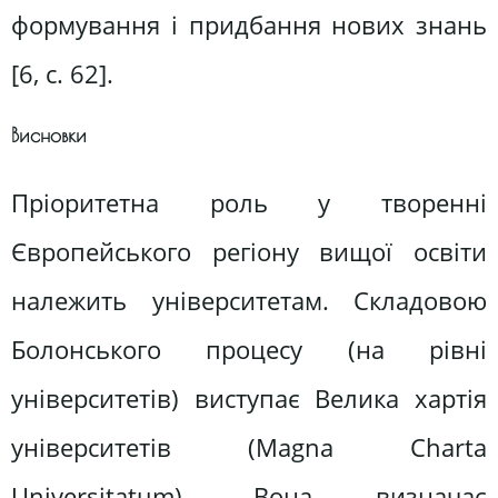
формування і придбання нових знань
[6, c. 62].
Висновки
Пріоритетна роль у творенні
Європейського регіону вищої освіти
належить університетам. Складовою
Болонського процесу (на рівні
університетів) виступає Велика хартія
університетів (Маgnа Сhаrtа
Univеrsitatum). Вона визначає