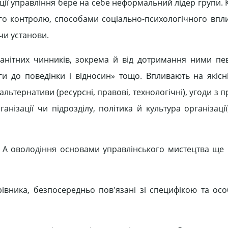
нкції управління бере на себе неформальний лідер групи.
го контролю, способами соціально-психологічного впл
чи установи.
манітних чинників, зокрема й від дотримання ними пе
и до поведінки і відносин» тощо. Впливають на якісні 
альтернативи (ресурсні, правові, технологічні), угоди з 
ізації чи підрозділу, політика й культура організації
 А оволодіння основами управлінського мистецтва ще 
івника, безпосередньо пов'язані зі специфікою та ос