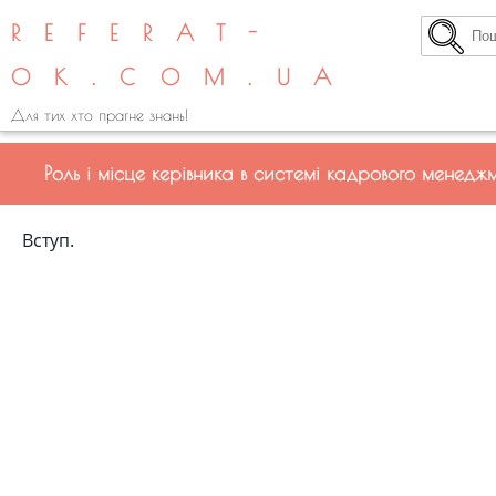
REFERAT-
OK.COM.UA
Для тих хто прагне знань!
Роль і місце керівника в системі кадрового менедж
Вступ.