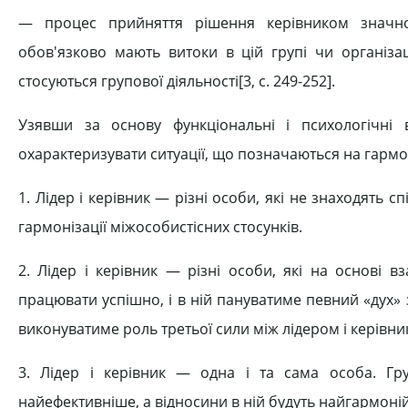
— процес прийняття рішення керівником значно
обов'язково мають витоки в цій групі чи організац
стосуються групової діяльності[3, c. 249-252].
Узявши за основу функціональні і психологічні
охарактеризувати ситуації, що позначаються на гармоні
1. Лідер і керівник — різні особи, які не знаходять с
гармонізації міжособистісних стосунків.
2. Лідер і керівник — різні особи, які на основі 
працювати успішно, і в ній пануватиме певний «дух» 
виконуватиме роль третьої сили між лідером і керівни
3. Лідер і керівник — одна і та сама особа. Гр
найефективніше, а відносини в ній будуть найгармоні