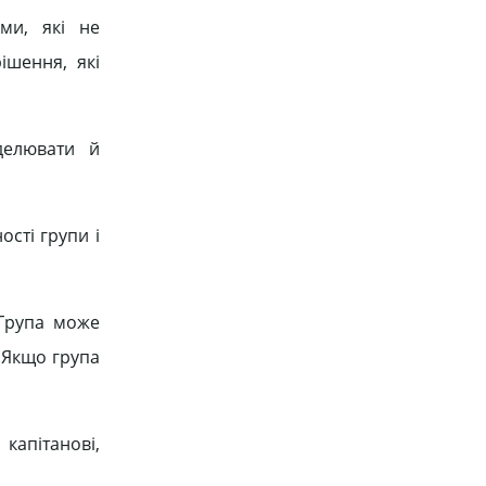
ми, які не
ішення, які
делювати й
ості групи і
 Група може
. Якщо група
капітанові,