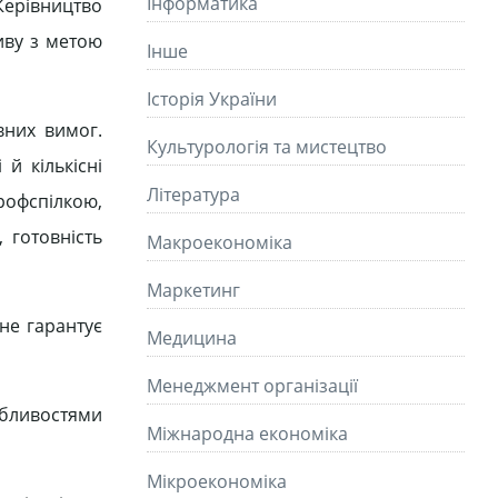
Інформатика
 Керівництво
иву з метою
Інше
Історія України
вних вимог.
Культурологія та мистецтво
й кількісні
Літературa
профспілкою,
, готовність
Макроекономіка
Маркетинг
не гарантує
Медицина
Менеджмент організації
обливостями
Міжнародна економіка
Мікроекономіка