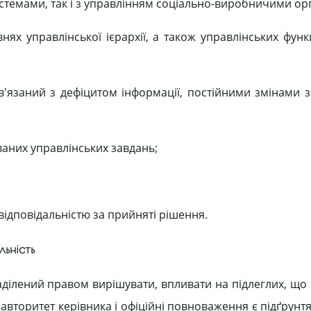
истемами, так і з управлінням соціально-виробничими ор
внях управлінської ієрархії, а також управлінських фун
в'язаний з дефіцитом інформації, постійними змінами 
аних управлінських завдань;
ідповідальністю за прийняті рішення.
льність
наділений правом вирішувати, впливати на підлеглих, щ
авторитет керівника і офіційні повноваження є підґрунт