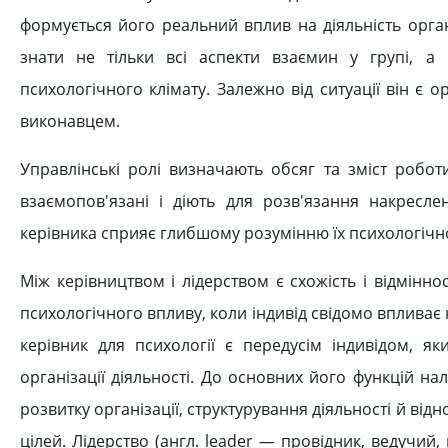
формується його реальний вплив на діяльність орган
знати не тільки всі аспекти взаємин у групі, 
психологічного клімату. Залежно від ситуації він є 
виконавцем.
Управлінські ролі визначають обсяг та зміст робот
взаємопов'язані і діють для розв'язання накресл
керівника сприяє глибшому розумінню їх психологічної 
Між керівництвом і лідерством є схожість і відмінно
психологічного впливу, коли індивід свідомо впливає на
керівник для психології є передусім індивідом, як
організації діяльності. До основних його функцій на
розвитку організації, структурування діяльності й ві
цілей. Лідерство (англ. leader — провідник, ведучий,