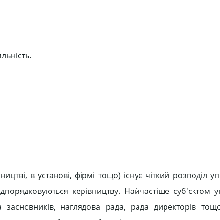
яльність.
бництві, в установі, фірмі тощо) існує чіткий розподіл у
підпорядковуються керівництву. Найчастіше суб'єктом у
а засновників, наглядова рада, рада директорів тощо