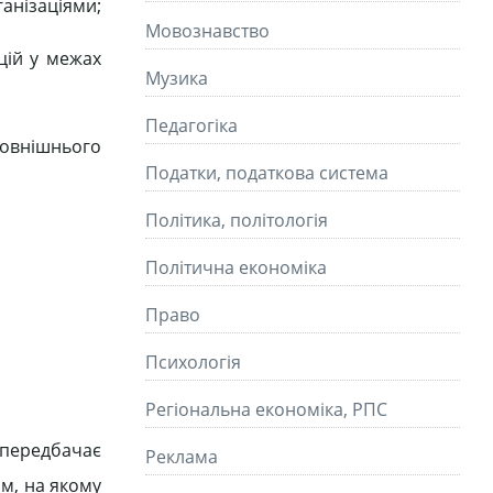
ганізаціями;
Мовознавство
кцій у межах
Музика
Педагогіка
зовнішнього
Податки, податкова система
Політика, політологія
Політична економіка
Право
Психологія
Регіональна економіка, РПС
о передбачає
Реклама
ям, на якому