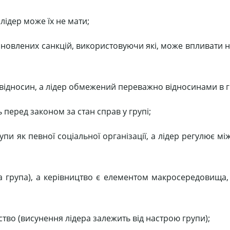
лідер може їх не мати;
новлених санкцій, використовуючи які, може впливати на
 відносин, а лідер обмежений переважно відносинами в г
ь перед законом за стан справ у групі;
пи як певної соціальної організації, а лідер регулює мі
 група), а керівництво є елементом макросередовища,
тво (висунення лідера залежить від настрою групи);