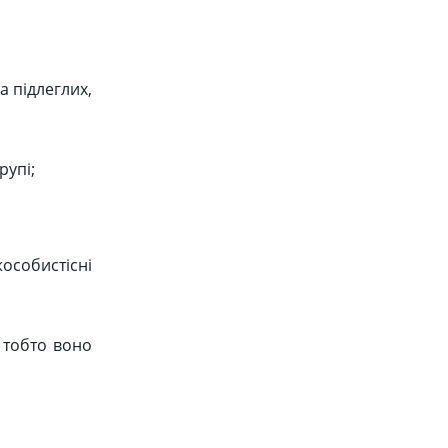
 підлеглих,
рупі;
жособистісні
 тобто воно