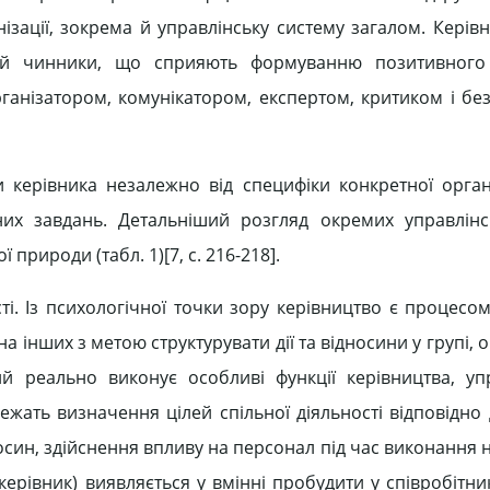
ізації, зокрема й управлінську систему загалом. Керів
а й чинники, що сприяють формуванню позитивного
організатором, комунікатором, експертом, критиком і б
и керівника незалежно від специфіки конкретної органі
ених завдань. Детальніший розгляд окремих управлін
природи (табл. 1)[7, c. 216-218].
сті. Із психологічної точки зору керівництво є процесо
 інших з метою структурувати дії та відносини у групі, ор
ий реально виконує особливі функції керівництва, уп
лежать визначення цілей спільної діяльності відповідн
дносин, здійснення впливу на персонал під час виконання
 керівник) виявляється у вмінні пробудити у співробітни