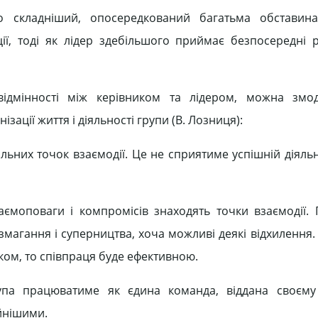
 складніший, опосередкований багатьма обставина
ії, тоді як лідер здебільшого приймає безпосередні р
 відмінності між керівником та лідером, можна змо
зації життя і діяльності групи (В. Лозниця):
пільних точок взаємодії. Це не сприятиме успішній діяльн
взаємоповаги і компромісів знаходять точки взаємодії.
змагання і суперництва, хоча можливі деякі відхилення
ком, то співпраця буде ефективною.
упа працюватиме як єдина команда, віддана своєму 
йнішими.