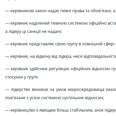
— керівникові закон надає певні права та обов'язки, а 
— керівник наділений певною системою офіційно вста
а лідеру ці санкції не надані;
— керівник представляє свою групу в зовнішній сфері
— керівник, на відміну від лідера, несе відповідальніст
— керівник здійснює регуляцію офіційних відносин гру
стосунки у групі;
— лідерство виникає за умов мікросередовища (мала
пов'язане з усією системою суспільних відносин;
— керівництво є явищем більш стабільним, аніж лідерс