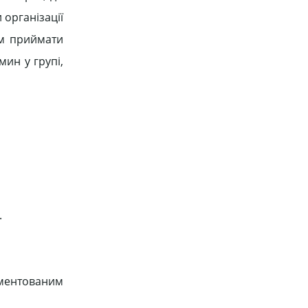
 організації
ом приймати
мин у групі,
.
аментованим