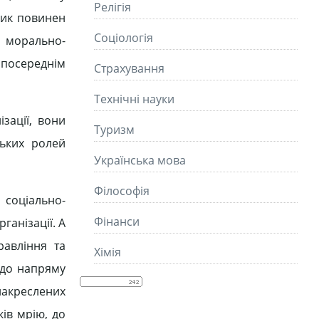
Релігія
ник повинен
Соціологія
 морально-
езпосереднім
Страхування
Технічні науки
зації, вони
Туризм
ських ролей
Українська мова
Філософія
м соціально-
Фінанси
ганізації. А
равління та
Хімія
о до напряму
 накреслених
ків мрію, до