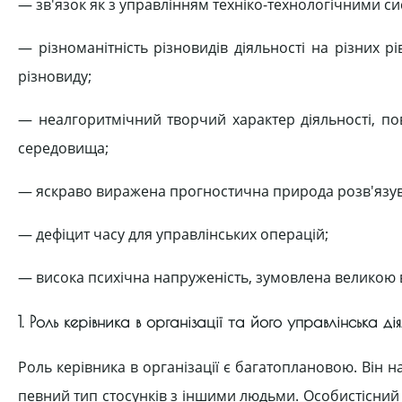
— зв'язок як з управлінням техніко-технологічними с
— різноманітність різновидів діяльності на різних рі
різновиду;
— неалгоритмічний творчий характер діяльності, по
середовища;
— яскраво виражена прогностична природа розв'язув
— дефіцит часу для управлінських операцій;
— висока психічна напруженість, зумовлена великою в
1. Роль керівника в організації та його управлінська дія
Роль керівника в організації є багатоплановою. Він 
певний тип стосунків з іншими людьми. Особистісний 