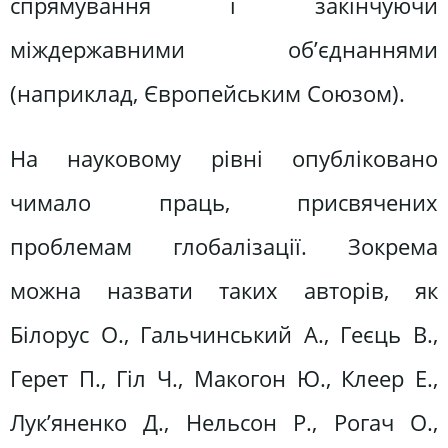
спрямування і закінчуючи
міждержавними об’єднаннями
(наприклад, Європейським Союзом).
На науковому рівні опубліковано
чимало праць, присвячених
проблемам глобалізації. Зокрема
можна назвати таких авторів, як
Білорус О., Гальчинський А., Геєць В.,
Герет П., Гіл Ч., Макогон Ю., Клеер Е.,
Лук’яненко Д., Нельсон Р., Рогач О.,