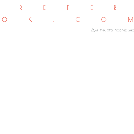
REFE
OK.CO
Для тих хто прагне зна