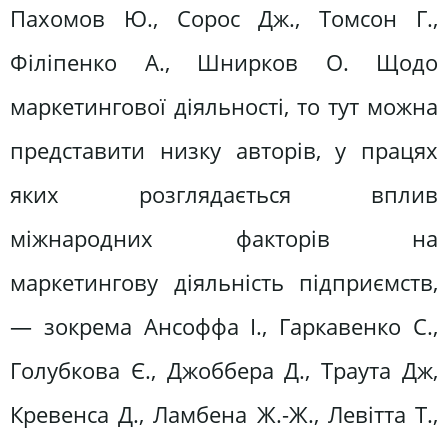
Пахомов Ю., Сорос Дж., Томсон Г.,
Філіпенко А., Шнирков О. Щодо
маркетингової діяльності, то тут можна
представити низку авторів, у працях
яких розглядається вплив
міжнародних факторів на
маркетингову діяльність підприємств,
— зокрема Ансоффа І., Гаркавенко С.,
Голубкова Є., Джоббера Д., Траута Дж,
Кревенса Д., Ламбена Ж.-Ж., Левітта Т.,