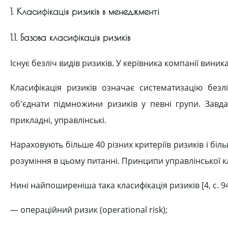
1. Класифікація ризиків в менеджменті
1.1. Базова класифікація ризиків
Існує безліч видів ризиків. У керівника компанії виника
Класифікація ризиків означає систематизацію безлі
об'єднати підмножини ризиків у певні групи. Завдан
прикладні, управлінські.
Нараховують більше 40 різних критеріїв ризиків і біль
розуміння в цьому питанні. Принципи управлінської кла
Нині найпоширеніша така класифікація ризиків [4, с. 94
— операційний ризик (operational risk);