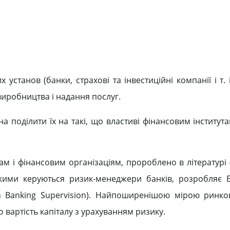
танов (банки, страхові та інвестиційні компанії і т. ін
виробництва і надання послуг.
 поділити їх на такі, що властиві фінансовим інститутам
ам і фінансовим організаціям, пророблено в літературі
якими керуються ризик-менеджери банків, розробляє 
on Banking Supervision). Найпоширенішою мірою ринко
бо вартість капіталу з урахуванням ризику.