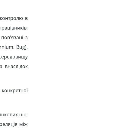
 контролю в
рацівників;
пов'язані з
nium. Bug),
 середовищу
а внаслідок
 конкретної
инкових цін;
ореляція між