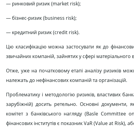
— ринковий ризик (market risk);
— бізнес-ризик (business risk);
— кредитний ризик (credit risk).
Цю класифікацію можна застосувати як до фінансових ус
звичайних компаній, зайнятих у сфері матеріального 
Отже, уже на початковому етапі аналізу ризиків можна
належать до нефінансових компаній та організацій.
Проблематику і методологію ризиків, властивих банк
зарубіжній) досить ретельно. Основні документи, 
комітет з банківського нагляду (Basle Committee 
фінансових інститутів є показник VaR (Value at Risk), а