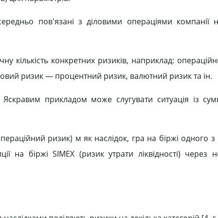
середньо пов'язані з діловими операціями компанії н
чну кількість конкретних ризиків, наприклад: операцій
ковий ризик — процентний ризик, валютний ризик та ін.
. Яскравим прикладом може слугувати ситуація із су
ераційний ризик) м як наслідок, гра на біржі одного з
ії на біржі SIMEX (ризик утрати ліквідності) через 
аслідками поділяють ризики на декілька категорій [4, с. 