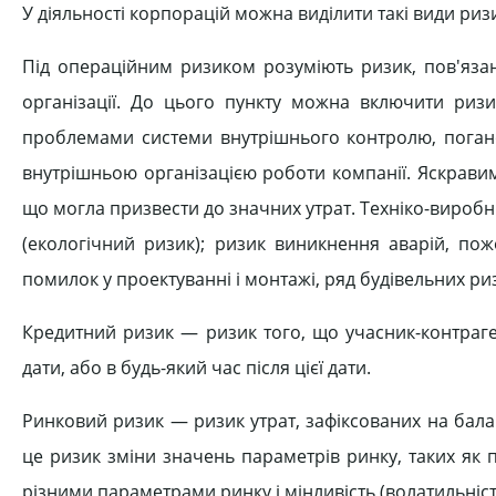
У діяльності корпорацій можна виділити такі види ризик
Під операційним ризиком розуміють ризик, пов'язан
організації. До цього пункту можна включити ризик
проблемами системи внутрішнього контролю, погано
внутрішньою організацією роботи компанії. Яскравим
що могла призвести до значних утрат. Техніко-виро
(екологічний ризик); ризик виникнення аварій, по
помилок у проектуванні і монтажі, ряд будівельних ризи
Кредитний ризик — ризик того, що учасник-контраге
дати, або в будь-який час після цієї дати.
Ринковий ризик — ризик утрат, зафіксованих на балан
це ризик зміни значень параметрів ринку, таких як п
різними параметрами ринку і мінливість (волатильніст