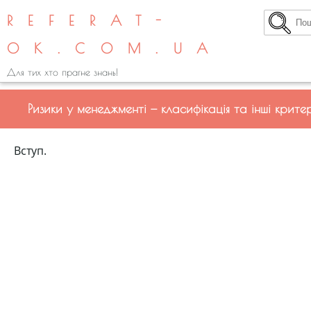
REFERAT-
OK.COM.UA
Для тих хто прагне знань!
Ризики у менеджменті — класифікація та інші критер
Вступ.