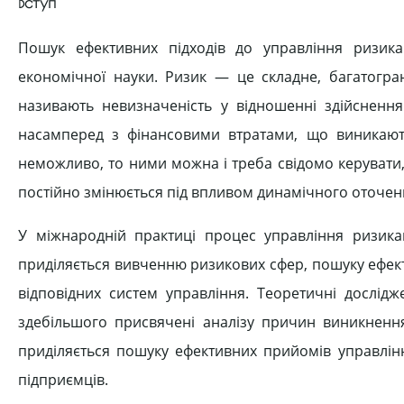
Вступ
Пошук ефективних підходів до управління ризик
економічної науки. Ризик — це складне, багатогр
називають невизначеність у відношенні здійснення 
насамперед з фінансовими втратами, що виникають 
неможливо, то ними можна і треба свідомо керувати, 
постійно змінюється під впливом динамічного оточен
У міжнародній практиці процес управління ризик
приділяється вивченню ризикових сфер, пошуку ефект
відповідних систем управління. Теоретичні дослід
здебільшого присвячені аналізу причин виникнення,
приділяється пошуку ефективних прийомів управлін
підприємців.