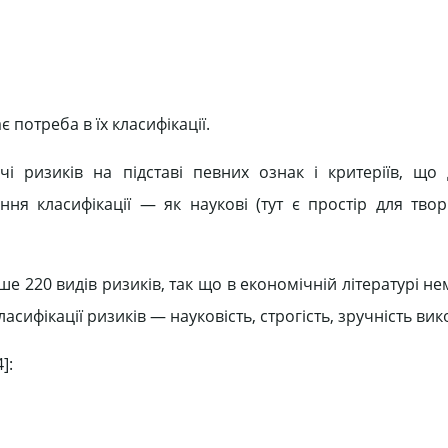
є потреба в їх класифікації.
чі ризиків на підставі певних ознак і критеріїв, що
ня класифікації — як наукові (тут є простір для творчо
ше 220 видів ризиків, так що в економічній літературі н
сифікації ризиків — науковість, строгість, зручність ви
]: