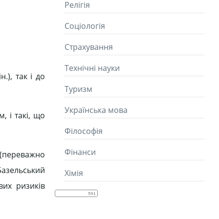
Релігія
Соціологія
Страхування
Технічні науки
.), так і до
Туризм
Українська мова
, і такі, що
Філософія
Фінанси
 (переважно
Базельський
Хімія
вих ризиків