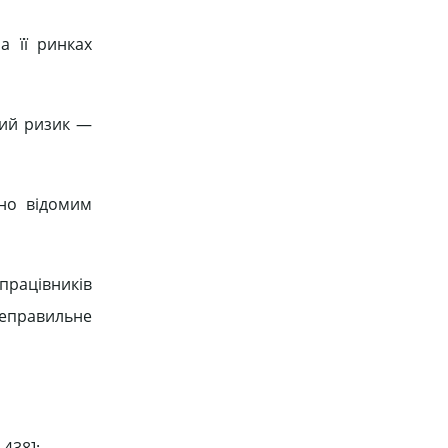
а її ринках
ний ризик —
мно відомим
 працівників
неправильне
438]: