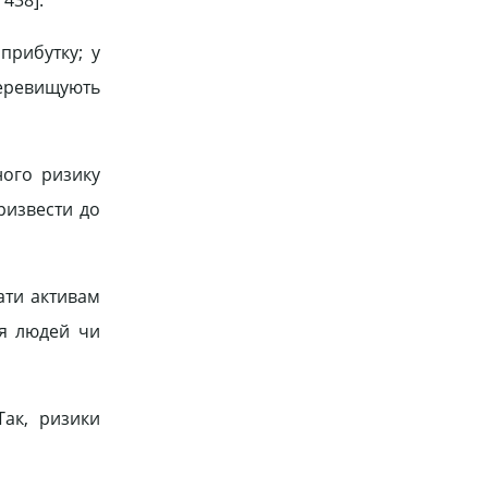
прибутку; у
 перевищують
ного ризику
ризвести до
ати активам
тя людей чи
Так, ризики