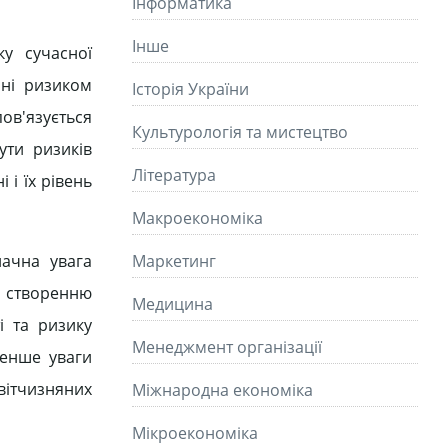
Інформатика
Інше
у сучасної
нні ризиком
Історія України
ов'язується
Культурологія та мистецтво
ути ризиків
Літературa
 і їх рівень
Макроекономіка
начна увага
Маркетинг
, створенню
Медицина
і та ризику
Менеджмент організації
менше уваги
вітчизняних
Міжнародна економіка
Мікроекономіка