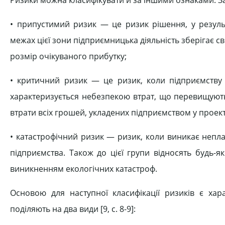
• припустимий ризик — це ризик рішення, у результ
межах цієї зони підприємницька діяльність зберігає с
розмір очікуваного прибутку;
• критичний ризик — це ризик, коли підприємству 
характеризується небезпекою втрат, що перевищують
втрати всіх грошей, укладених підприємством у проект
• катастрофічний ризик — ризик, коли виникає непл
підприємства. Також до цієї групи відносять будь-
виникненням екологічних катастроф.
Основою для наступної класифікації ризиків є хара
поділяють на два види [9, с. 8-9]: