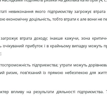
аті невиконання якого підприємству загрожує втрата 
вою економічну доцільність, тобто втрати є але вони не
загрожує втрата доходу; інакше кажучи, зона критич
 очікуваний прибуток і в крайньому випадку можуть п
;
атоспроможність підприємства; утрати можуть дорівнюв
який ризик, пов'язаний із прямою небезпекою для жит
ктер впливу на результати діяльності підприємства. 