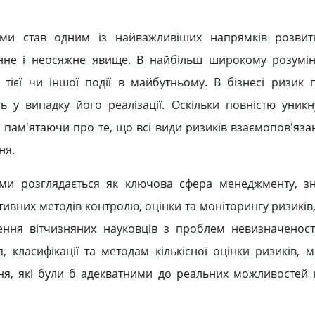
ами став одним із найважливіших напрямків розвитк
анне і неосяжне явище. В найбільш широкому розумі
тієї чи іншої події в майбутньому. В бізнесі ризик п
у випадку його реалізації. Оскільки повністю уникн
пам'ятаючи про те, що всі види ризиків взаємопов'язані
ня.
ами розглядається як ключова сфера менеджменту, з
ивних методів контролю, оцінки та моніторингу ризиків
ження вітчизняних науковців з проблем невизначеност
 класифікації та методам кількісної оцінки ризиків, 
ня, які були б адекватними до реальних можливостей 