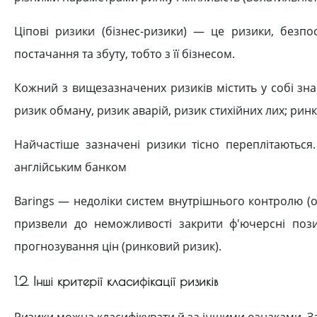
Ціпові ризики (бізнес-ризики) — це ризики, безпо
постачання та збуту, тобто з її бізнесом.
Кожний з вищезазначених ризиків містить у собі зна
ризик обману, ризик аварій, ризик стихійних лих; рин
Найчастіше зазначені ризики тісно переплітаються
англійським банком
Barings — недоліки систем внутрішнього контролю (оп
призвели до неможливості закрити ф'ючерсні позиц
прогнозування цін (ринковий ризик).
1.2. Інші критерії класифікації ризиків
Ризики можна класифікувати й за іншими ознаками. За н