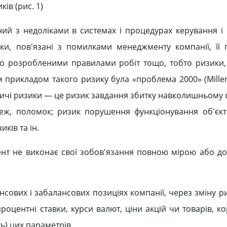
ів (рис. 1)
ий з недоліками в системах і процедурах керування і
и, пов'язані з помилками менеджменту компанії, її п
 розробленими правилами робіт тощо, тобто ризики, 
 прикладом такого ризику була «проблема 2000» (Millen
бничі ризики — це ризик завдання збитку навколишньому
жеж, поломок; ризик порушення функціонування об'єкт
ків та ін.
нт не виконає свої зобов'язання повною мірою або до
сових і забалансових позиціях компанії, через зміну р
роцентні ставки, курси валют, ціни акцій чи товарів, к
ь) цих параметрів.