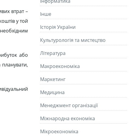
Інформатика
ивих втрат –
Інше
оштів у той
Історія України
 необхідним
Культурологія та мистецтво
Літературa
рибуток або
 планувати,
Макроекономіка
Маркетинг
дивідуальний
Медицина
Менеджмент організації
Міжнародна економіка
Мікроекономіка