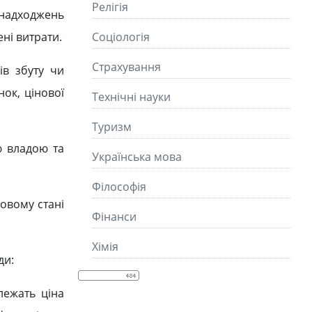
Релігія
 надходжень
ені витрати.
Соціологія
Страхування
ів збуту чи
нок, цінової
Технічні науки
Туризм
ю владою та
Українська мова
Філософія
совому стані
Фінанси
Хімія
ди:
лежать ціна