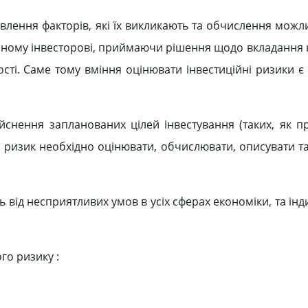
влення факторів, які їх викликають та обчислення можл
асному інвесторові, приймаючи рішення щодо вкладання к
сті. Саме тому вміння оцінювати інвестиційні ризики є
йснення запланованих цілей інвестування (таких, як п
й ризик необхідно оцінювати, обчислювати, описувати та
від несприятливих умов в усіх сферах економіки, та ін
го ризику :