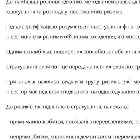
До найбільш розповсюджених методів нейтралізації і
хеджування та розподілу інвестиційних ризиків.
Під диверсифікацією розуміється інвестування фінанс
інвестицій між різними об’єктами вкладення, які між 
Одним із найбільш поширених способів запобігання а
Страхування ризиків – це передача певних ризиків стр
При аналізі важливо виділити групу ризиків, які м
інвестор має підстави сподіватися на відшкодування в
До ризиків, які підлягають страхування, належать:
– прямі майнові збитки, пов’язані з перевезеннями, 
– непрямі збитки, спричинені демонтажем і перемі