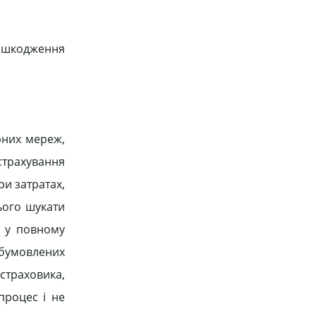
пошкодження
рних мереж,
страхування
и затратах,
ього шукати
т у повному
бумовлених
страховика,
процес і не