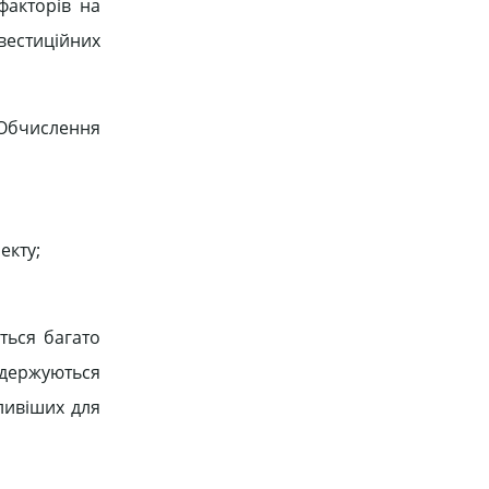
факторів на
нвестиційних
 Обчислення
екту;
ться багато
 одержуються
жливіших для