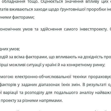
ість обладнання тощо. Оцінюється значення впливу цих 
льтатів вживаються заходи щодо ґрунтовнішої проробки і
леними факторами;
кономічних умов та здійснення самого інвестпроекту.
дних умов;
дій за всіма факторами, що впливають на дохідність про
рші можливі ситуації у країні й на конкретному ринку;
омогою електронно-обчислювальної техніки прораховує
факторів у заданих діапазонах їхніх змін. В результаті
ої варіації та розподілу для подальшого аналізу найва
і проекту за різними напрямами.