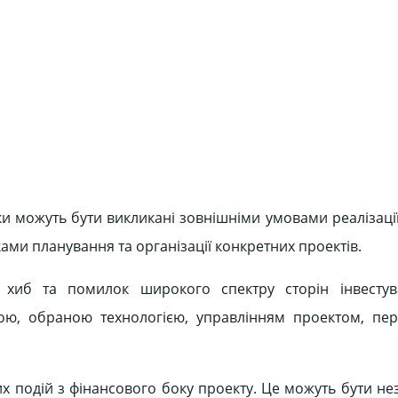
 можуть бути викликані зовнішніми умовами реалізації 
и планування та організації конкретних проектів.
 хиб та помилок широкого спектру сторін інвестува
зою, обраною технологією, управлінням проектом, п
х подій з фінансового боку проекту. Це можуть бути не