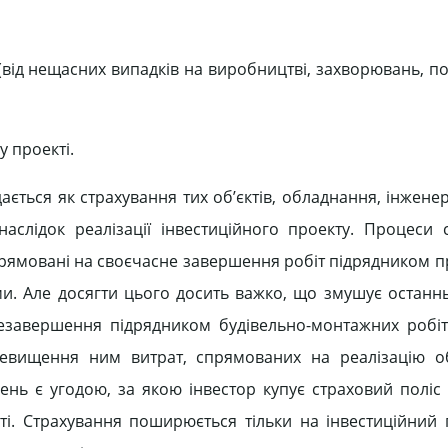
 (від нещасних випадків на виробництві, захворювань, 
 проекті.
ається як страхування тих об’єктів, обладнання, інжене
аслідок реалізації інвестиційного проекту. Процеси 
прямовані на своєчасне завершення робіт підрядником пр
и. Але досягти цього досить важко, що змушує останн
незавершення підрядником будівельно-монтажних робі
ревищення ним витрат, спрямованих на реалізацію о
ень є угодою, за якою інвестор купує страховий поліс 
ті. Страхування поширюється тільки на інвестиційний 