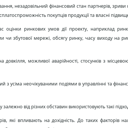
вання, незадовільний фінансовий стан партнерів, зриви
есплатоспроможність покупців продукції та власні підвищ
с оцінки ринкових умов дії проекту, наприклад ринк
ми чи збутової мережі, обсягу ринку, часу виходу на ри
а довкілля, можливої аварійності, стосунків з місцево
ий з усіма неочікуваними подіями в управлінні та фінан
 залежно від різних обставин використовують такі підхо
рів, які впливають на дохідність. До таких факторів на