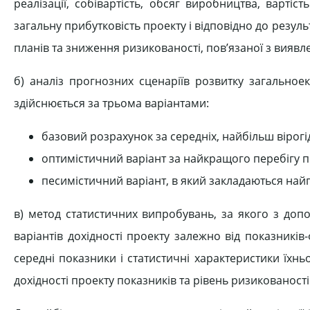
реалізації, собівартість, обсяг виробництва, варт
загальну прибутковість проекту і відповідно до резу
планів та зниження ризикованості, пов’язаної з вияв
б) аналіз прогнозних сценаріїв розвитку загальное
здійснюється за трьома варіантами:
базовий розрахунок за середніх, найбільш вірогі
оптимістичний варіант за найкращого перебігу по
песимістичний варіант, в який закладаються найгі
в) метод статистичних випробувань, за якого з доп
варіантів дохідності проекту залежно від показників-
середні показники і статистичні характеристики їхнь
дохідності проекту показників та рівень ризикованост