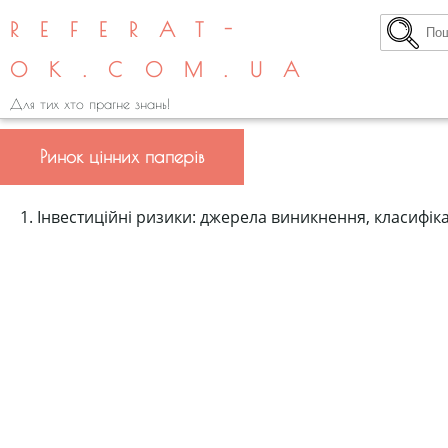
REFERAT-
OK.COM.UA
Для тих хто прагне знань!
Ринок цінних паперів
1. Інвестиційні ризики: джерела виникнення, класифі