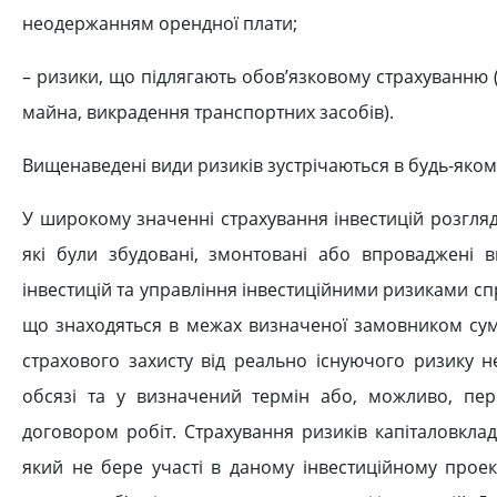
неодержанням орендної плати;
– ризики, що підлягають обов’язковому страхуванню
майна, викрадення транспортних засобів).
Вищенаведені види ризиків зустрічаються в будь-якому
У широкому значенні страхування інвестицій розгляд
які були збудовані, змонтовані або впроваджені вн
інвестицій та управління інвестиційними ризиками с
що знаходяться в межах визначеної замовником сум
страхового захисту від реально існуючого ризику 
обсязі та у визначений термін або, можливо, пе
договором робіт. Страхування ризиків капіталовклад
який не бере участі в даному інвестиційному проек