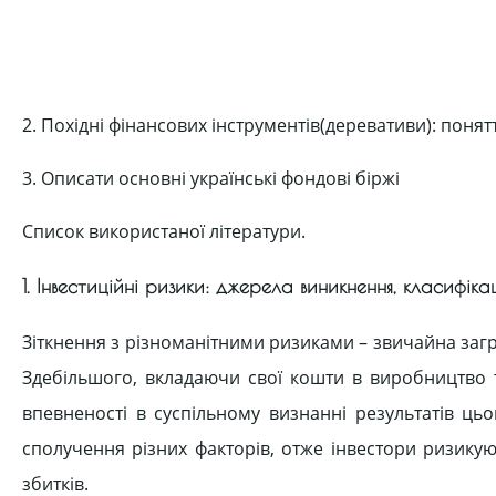
2. Похідні фінансових інструментів(деревативи): понятт
3. Описати основні українські фондові біржі
Список використаної літератури.
1. Інвестиційні ризики: джерела виникнення, класифіка
Зіткнення з різноманітними ризиками – звичайна загр
Здебільшого, вкладаючи свої кошти в виробництво т
впевненості в суспільному визнанні результатів ць
сполучення різних факторів, отже інвестори ризикую
збитків.