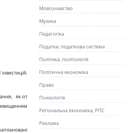
Мовознавство
Музика
Педагогіка
Податки, податкова система
Політика, політологія
Політична економіка
інвестицій.
Право
ння, як-от
Психологія
еревищенням
Регіональна економіка, РПС
Реклама
заплановані