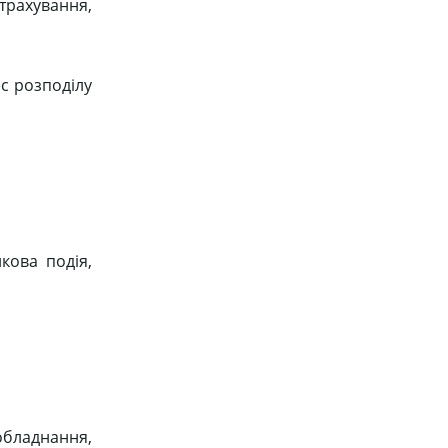
трахування,
ес розподілу
кова подія,
обладнання,