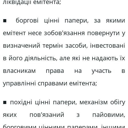
ліквідації емітента;
■ боргові цінні папери, за якими
емітент несе зобов'язання повернути у
визначений термін засоби, інвестовані
в його діяльність, але які не надають їх
власникам права на участь в
управлінні справами емітента;
■ похідні цінні папери, механізм обігу
яких пов'язаний з пайовими,
борговими цінними паперами, іншими