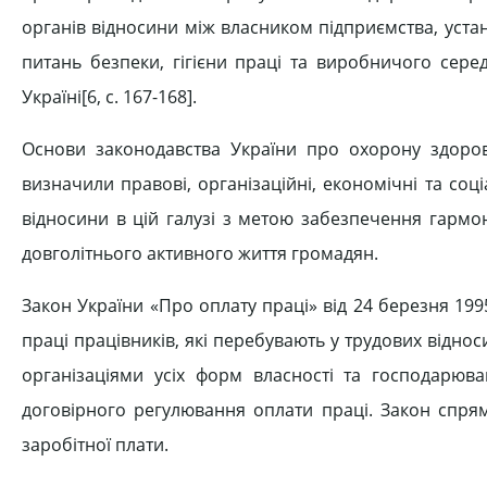
органів відносини між власником підприємства, уста
питань безпеки, гігієни праці та виробничого сере
Україні[6, c. 167-168].
Основи законодавства України про охорону здоров
визначили правові, організаційні, економічні та соц
відносини в цій галузі з метою забезпечення гармон
довголітнього активного життя громадян.
Закон України «Про оплату праці» від 24 березня 199
праці працівників, які перебувають у трудових віднос
організаціями усіх форм власності та господарю
договірного регулювання оплати праці. Закон спрям
заробітної плати.