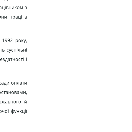
ацівником з
они праці в
 1992 року,
ть суспільні
здатності і
асади оплати
 установами,
ржавного й
чої функції