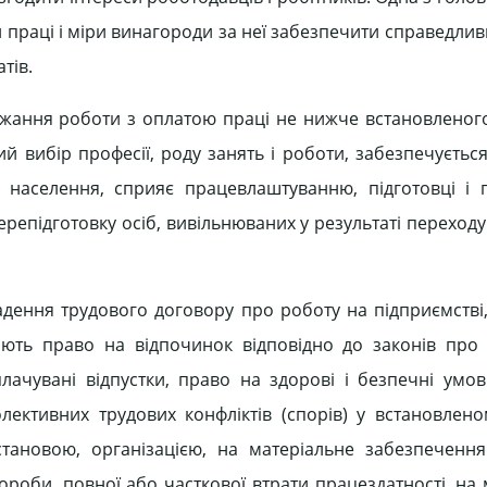
 праці і міри винагороди за неї забезпечити справедли
тів.
ржання роботи з оплатою праці не нижче встановлено
й вибір професії, роду занять і роботи, забезпечуєтьс
 населення, сприяє працевлаштуванню, підготовці і
перепідготовку осіб, вивільнюваних у результаті переход
ення трудового договору про роботу на підприємстві, 
ають право на відпочинок відповідно до законів пр
ачувані відпустки, право на здорові і безпечні умов
лективних трудових конфліктів (спорів) у встановлен
становою, організацією, на матеріальне забезпеченн
вороби, повної або часткової втрати працездатності, на