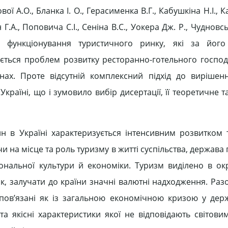
ї А.О., Бланка І. О., Герасименка В.Г., Кабушкіна Н.І., Ка
 Г.А., Поповича С.І., Сеніна В.С., Уокера Дж. Р., Чудновсь
 функціонування туристичного ринку, які за йог
ється проблем розвитку ресторанно-готельного господ
їнах. Проте відсутній комплексний підхід до виріше
Україні, що і зумовило вибір дисертації, її теоретичне 
 в Україні характеризується інтенсивним розвитком 
и на місце та роль туризму в житті суспільства, держав
ональної культури й економіки. Туризм виділено в ок
, залучати до країни значні валютні надходження. Разо
ов’язані як із загальною економічною кризою у держа
та якісні характеристики якої не відповідають світови