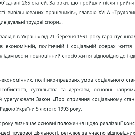
х об'єднані 265 статей. За роки, що пройшли після прийня
ті вивільнюваних працівників», главою XVI-А «Трудови
ивідуальні трудові спори».
лідів в Україні» від 21 березня 1991 року гарантує інвал
економічній, політичній і соціальній сферах життя с
алідам вести повноцінний спосіб життя відповідно до ін
о-економічних, політико-правових умов соціального ста
обистості, суспільства та держави, основні напрями
ий урегулювати Закон «Про сприяння соціальному ста
Радою України 5 лютого 1993 року.
2 року визначає основні положення щодо реалізації кон
цесі трудової діяльності, регулює за участю відповідн