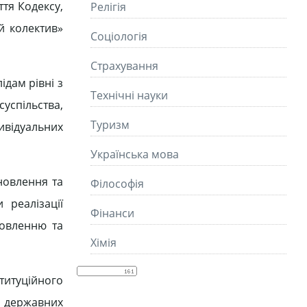
ття Кодексу,
Релігія
й колектив»
Соціологія
Страхування
ідам рівні з
Технічні науки
успільства,
Туризм
дивідуальних
Українська мова
новлення та
Філософія
 реалізації
Фінанси
новленню та
Хімія
ституційного
их державних