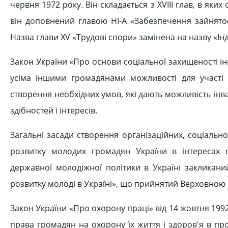
червня 1972 року. Він складається з XVIII глав, в яки
він доповнений главою НІ-А «Забезпечення зайнятос
Назва глави XV «Трудові спори» замінена на назву «Інд
Закон України «Про основи соціальної захищеності інва
усіма іншими громадянами можливості для участі в 
створення необхідних умов, які дають можливість інв
здібностей і інтересів.
Загальні засади створення організаційних, соціальн
розвитку молодих громадян України в інтересах ос
державної молодіжної політики в Україні закликан
розвитку молоді в Україні», що прийнятий Верховною 
Закон України «Про охорону праці» від 14 жовтня 199
права громадян на охорону їх життя і здоров'я в про