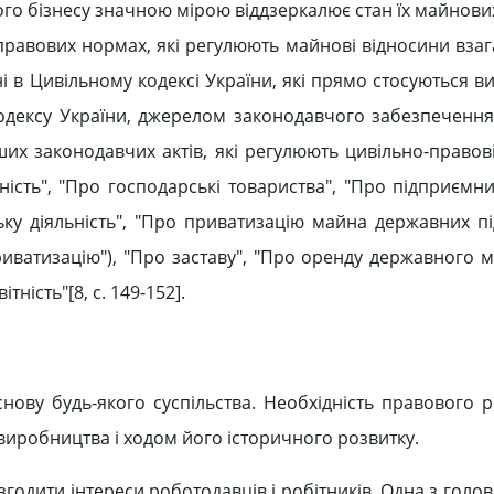
ого бізнесу значною мірою віддзеркалює стан їх майнови
равових нормах, які регулюють майнові відносини взага
і в Цивільному кодексі України, які прямо стосуються в
кодексу України, джерелом законодавчого забезпечення
нших законодавчих актів, які регулюють цивільно-правов
ність", "Про господарські товариства", "Про підприємни
ську діяльність", "Про приватизацію майна державних пі
иватизацію"), "Про заставу", "Про оренду державного м
тність"[8, c. 149-152].
снову будь-якого суспільства. Необхідність правового 
виробництва і ходом його історичного розвитку.
одити інтереси роботодавців і робітників. Одна з голо