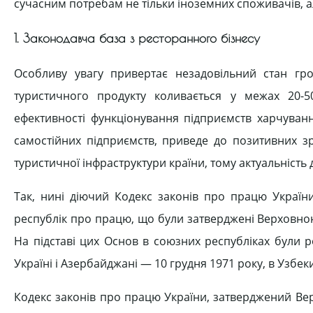
сучасним потребам не тільки іноземних споживачів, а
1. Законодавча база з ресторанного бізнесу
Особливу увагу привертає незадовільний стан гром
туристичного продукту коливається у межах 20-
ефективності функціонування підприємств харчування
самостійних підприємств, приведе до позитивних зр
туристичної інфраструктури країни, тому актуальніст
Так, нині діючий Кодекс законів про працю Україн
республік про працю, що були затверджені Верховною 
На підставі цих Основ в союзних республіках були ро
Україні і Азербайджані — 10 грудня 1971 року, в Узбеки
Кодекс законів про працю України, затверджений Вер