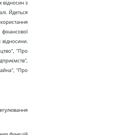
х відносин з
лі. Йдеться
икористання
 фінансової
і відносини.
цтво", "Про
дприємств",
айна", "Про
регулювання
вних функцій