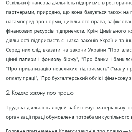
Оскільки фінансова діяльність підприємств ресторанн
партнерами, природно, що вона базується також на п
насамперед про норми, цивільного права, зафіксован
фінансових ресурсів підприємств. Крім Цивільного 
діяльності підприємств є низка законів України та і
Серед них слід вказати на закони України "Про влас
цінні папери і фондову біржу", "Про банки і банків
"Про приватизацію невеликих підприємств" ("малу пр
оплату праці", "Про бухгалтерський облік і фінансову зві
2. Кодекс закону про працю
Трудова діяльність людей забезпечує матеріальну о
організації праці обумовлена потребами суспільного 
Головне призначення Кодексу законів про працю — узг