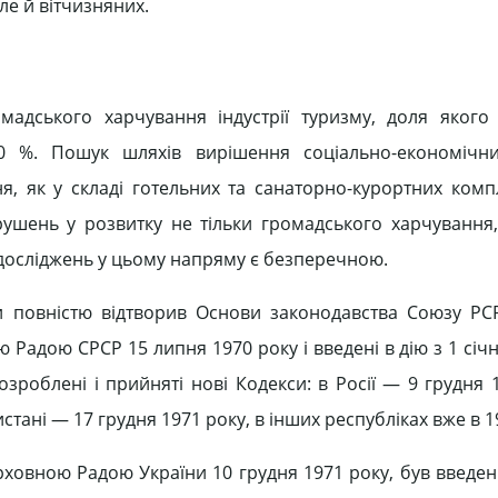
ле й вітчизняних.
адського харчування індустрії туризму, доля якого 
50 %. Пошук шляхів вирішення соціально-економічн
, як у складі готельних та санаторно-курортних компле
ушень у розвитку не тільки громадського харчування, 
ь досліджень у цьому напряму є безперечною.
и повністю відтворив Основи законодавства Союзу РС
Радою СРСР 15 липня 1970 року і введені в дію з 1 січ
зроблені і прийняті нові Кодекси: в Росії — 9 грудня 
стані — 17 грудня 1971 року, в інших республіках вже в 1
ховною Радою України 10 грудня 1971 року, був введени