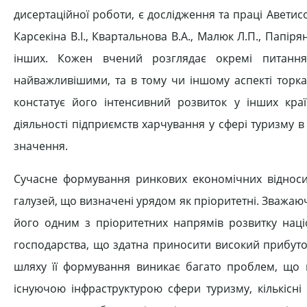
дисертаційної роботи, є дослідження та праці Аветисово
Карсекіна В.І., Квартальнова В.А., Малюк Л.П., Папірян
інших. Кожен вчений розглядає окремі питання
найважливішими, та в тому чи іншому аспекті торка
констатує його інтенсивний розвиток у інших кра
діяльності підприємств харчування у сфері туризму в 
значення.
Сучасне формування ринкових економічних відносин
галузей, що визначені урядом як пріоритетні. Зважаюч
його одним з пріоритетних напрямів розвитку наці
господарства, що здатна приносити високий прибуток
шляху її формування виникає багато проблем, що п
існуючою інфраструктурою сфери туризму, кількісні 