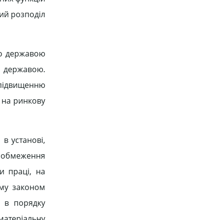
вий розподіл
го державою
я державою.
 підвищенню
у на ринкову
в установі,
о обмеження
и праці, на
ому законом
я в порядку
 матеріальну