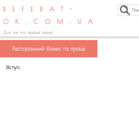
REFERAT-
OK.COM.UA
Для тих хто прагне знань!
Ресторанний бізнес та праця
Вступ.