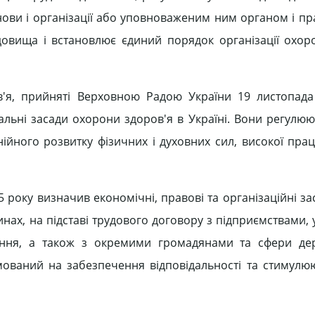
нови і організації або уповноваженим ним органом і пр
довища і встановлює єдиний порядок організації охор
'я, прийняті Верховною Радою України 19 листопада
іальні засади охорони здоров'я в Україні. Вони регулюю
ійного розвитку фізичних і духовних сил, високої праце
5 року визначив економічні, правові та організаційні з
инах, на підставі трудового договору з підприємствами,
вання, а також з окремими громадянами та сфери де
ований на забезпечення відповідальності та стимулюю