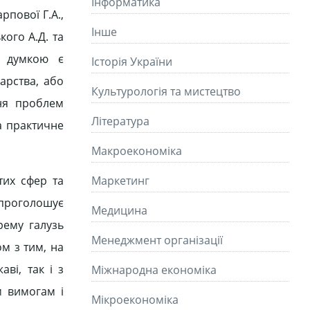
Інформатика
рпової Г.А.,
Інше
кого А.Д. та
о думкою є
Історія України
арства, або
Культурологія та мистецтво
ння проблем
Літературa
та практичне
Макроекономіка
тих сфер та
Маркетинг
а проголошує
Медицина
рему галузь
Менеджмент організації
м з тим, на
ві, так і з
Міжнародна економіка
м вимогам і
Мікроекономіка