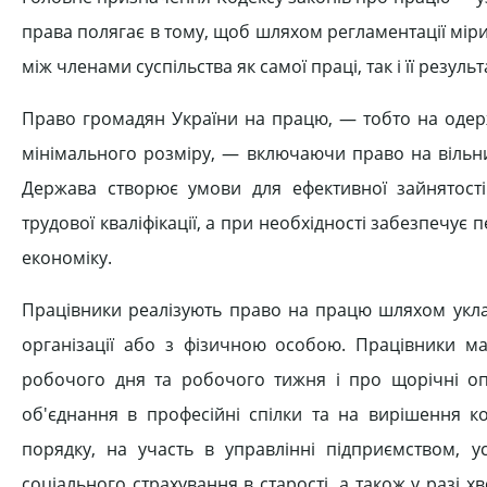
права полягає в тому, щоб шляхом регламентації міри
між членами суспільства як самої праці, так і її результа
Право громадян України на працю, — тобто на оде
мінімального розміру, — включаючи право на вільни
Держава створює умови для ефективної зайнятості
трудової кваліфікації, а при необхідності забезпечує 
економіку.
Працівники реалізують право на працю шляхом уклад
організації або з фізичною особою. Працівники м
робочого дня та робочого тижня і про щорічні опл
об'єднання в професійні спілки та на вирішення ко
порядку, на участь в управлінні підприємством, у
соціального страхування в старості, а також у разі х