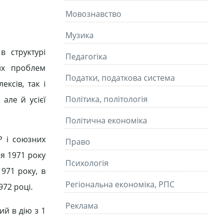
Мовознавство
Музика
в структурі
Педагогіка
их проблем
Податки, податкова система
ксів, так і
Політика, політологія
але й усієї
Політична економіка
Р і союзних
Право
ня 1971 року
Психологія
1971 року, в
Регіональна економіка, РПС
972 році.
Реклама
й в дію з 1