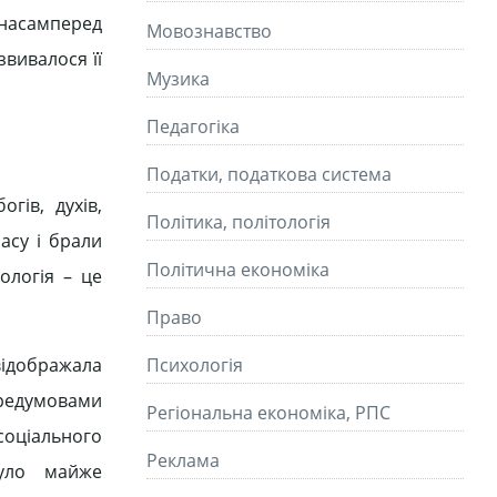
 насамперед
Мовознавство
звивалося її
Музика
Педагогіка
Податки, податкова система
гів, духів,
Політика, політологія
асу і брали
Політична економіка
ологія – це
Право
відображала
Психологія
ередумовами
Регіональна економіка, РПС
соціального
Реклама
було майже