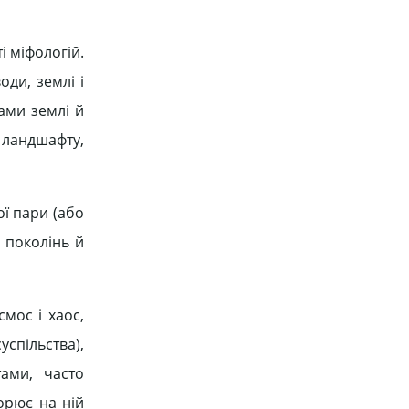
і міфологій.
оди, землі і
ами землі й
я ландшафту,
ої пари (або
 поколінь й
смос і хаос,
успільства),
тами, часто
орює на ній