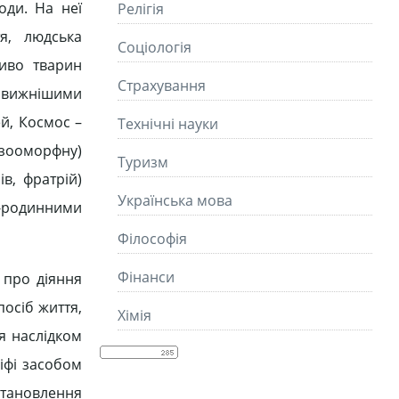
оди. На неї
Релігія
я, людська
Соціологія
ливо тварин
Страхування
вовижнішими
й, Космос –
Технічні науки
зооморфну)
Туризм
в, фратрій)
Українська мова
о-родинними
Філософія
Фінанси
 про діяння
посіб життя,
Хімія
ся наслідком
міфі засобом
становлення