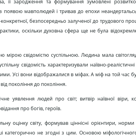
ства, її зародження та формування зумовлені розвитк
 з появою мавполюдей і тривав до епохи неандертальс
-конкретної, безпосередньо залученої до трудового проц
практики, оскільки духовна сфера ще не була відокремл
ю мірою свідомістю суспільною. Людина мала світогляд
успільну свідомість характеризували наївно-реалістичні
ними. Усі вони відображалися в міфах. А міф на той час 
 від покоління до покоління.
чне уявлення людей про світ; витвір наївної віри, к
ідання про богів, героїв.
льну оцінку світу, формував ціннісні орієнтири, норми
нші категорично не згодні з цим. Основою міфологічног