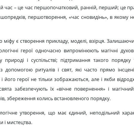
ий час – це час першопочатковий, ранній, перший; це пр
ершопредків, першотворення, «час сновидінь», в якому н
 міфу є створення прикладу, моделі, взірця. Залишаючи
фологічні герої одночасно випромінюють магічні духовн
 природі і суспільстві; підтримання такого порядку
 допомогою ритуалів і свят, які часто прямо інсцені
 і його герої не тільки зображаються, але і якби відрод
свята забезпечують їх «вічне повернення» і магічни
лів, збереження колись встановленого порядку.
ологічне утворення, що має єдиний, неподільний харак
и і мистецтва.