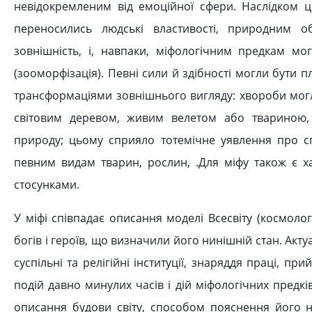
невідокремленим від емоційної сфери. Наслідком ц
переносились людські властивості, природним об
зовнішність, і, навпаки, міфологічним предкам мо
(зооморфізація). Певні сили й здібності могли бути
трансформаціями зовнішнього вигляду: хвороби мог
світовим деревом, живим велетом або твариною,
природу; цьому сприяло тотемічне уявлення про спо
певним видам тварин, рослин, .Для міфу також є ха
стосунками.
У міфі співпадає описання моделі Всесвіту (космоло
богів і героїв, що визначили його нинішній стан. Акту
суспільні та релігійні інституції, знаряддя праці, п
подій давно минулих часів і дій міфологічних предків
описання будови світу, способом пояснення його н