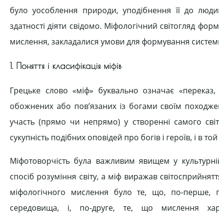
було уособлення природи, уподібнення її до люди
здатності діяти свідомо. Міфологічний світогляд форм
мислення, закладалися умови для формування системн
1. Поняття і класифікація міфів
Грецьке слово «міф» буквально означає «переказ, о
обожнених або пов’язаних із богами своїм походжен
участь (прямо чи непрямо) у створенні самого світ
сукупність подібних оповідей про богів і героїв, і в т
Міфотоворчість була важливим явищем у культурній 
спосіб розуміння світу, а міф виражав світосприйня
міфологічного мислення було те, що, по-перше, 
середовища, і, по-друге, те, що мислення хар