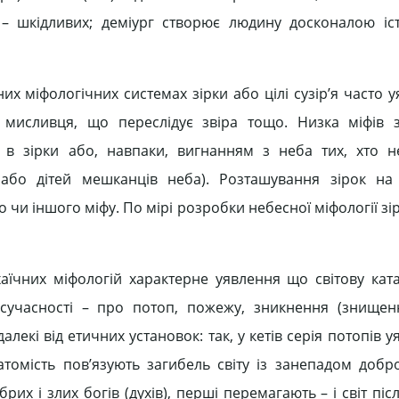
 – шкідливих; деміург створює людину досконалою іс
них міфологічних системах зірки або цілі сузір’я часто 
 мисливця, що переслідує звіра тощо. Низка міфів з
 в зірки або, навпаки, вигнанням з неба тих, хто 
або дітей мешканців неба). Розташування зірок на
о чи іншого міфу. По мірі розробки небесної міфології зі
рхаїчних міфологій характерне уявлення що світову кат
 сучасності – про потоп, пожежу, зникнення (знище
алекі від етичних установок: так, у кетів серія потопів у
атомість пов’язують загибель світу із занепадом добро
брих і злих богів (духів), перші перемагають – і світ піс