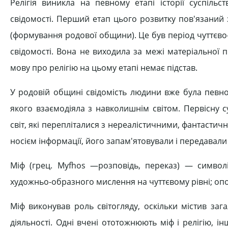
Релігія виникла на певному етапі історії суспіль
свідомості. Перший етап цього розвитку пов'язаний
(формування родової общини). Це був період чуттєво
свідомості. Вона не виходила за межі матеріальної 
мову про релігію на цьому етапі немає підстав.
У родовій общині свідомість людини вже була певно
якого взаємодіяла з навколишнім світом. Первісну с
світ, які перепліталися з нереалістичними, фантастич
носієм інформації, його запам'ятовували і передавали
Міф (грец. Myfhos —розповідь, переказ) — символі
художньо-образного мислення на чуттєвому рівні; опов
Міф виконував роль світогляду, оскільки містив зага
діяльності. Одні вчені ототожнюють міф і релігію, і