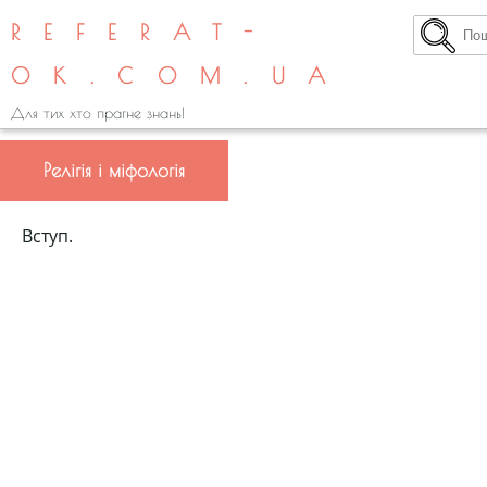
REFERAT-
OK.COM.UA
Для тих хто прагне знань!
Релігія і міфологія
Вступ.