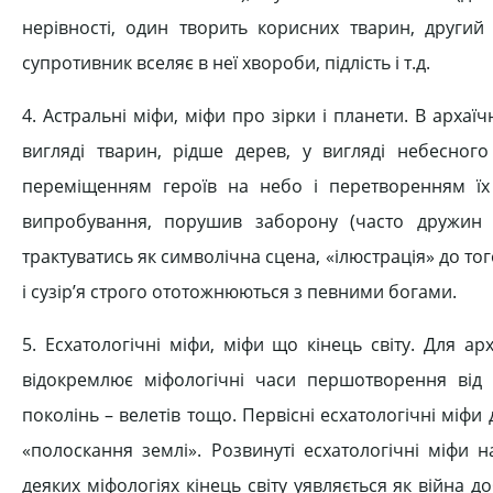
нерівності, один творить корисних тварин, другий
супротивник вселяє в неї хвороби, підлість і т.д.
4. Астральні міфи, міфи про зірки і планети. В архаїч
вигляді тварин, рідше дерев, у вигляді небесного
переміщенням героїв на небо і перетворенням їх
випробування, порушив заборону (часто дружин 
трактуватись як символічна сцена, «ілюстрація» до тог
і сузір’я строго ототожнюються з певними богами.
5. Есхатологічні міфи, міфи що кінець світу. Для а
відокремлює міфологічні часи першотворення від
поколінь – велетів тощо. Первісні есхатологічні міфи д
«полоскання землі». Розвинуті есхатологічні міфи н
деяких міфологіях кінець світу уявляється як війна до