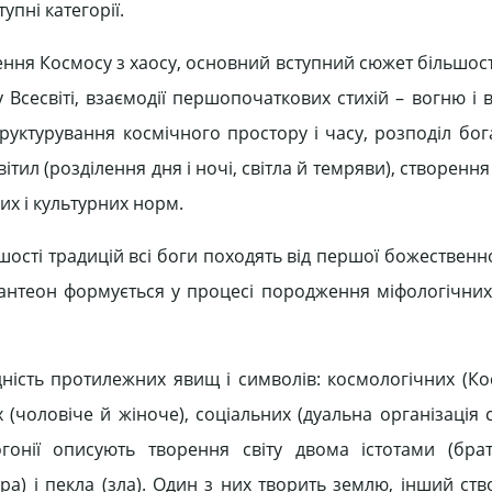
упні категорії.
ення Космосу з хаосу, основний вступний сюжет більшост
Всесвіті, взаємодії першопочаткових стихій – вогню і в
руктурування космічного простору і часу, розподіл бог
вітил (розділення дня і ночі, світла й темряви), створенн
них і культурних норм.
ьшості традицій всі боги походять від першої божественн
. Пантеон формується у процесі породження міфологічних
єдність протилежних явищ і символів: космологічних (Ко
их (чоловіче й жіноче), соціальних (дуальна організація с
огонії описують творення світу двома істотами (бра
а) і пекла (зла). Один з них творить землю, інший ств