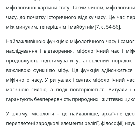
міфологічної картини світу. Таким чином, міфологічн
часу, до початку історичного відліку часу. Це час п
між минулим, теперішнім і майбутнім[7, c. 54-56].
Найважливішою функцією міфологічного часу і самого
наслідування і відтворення, міфологічний час і мі
продовжують підтримувати установлений порядок у
важливою функцією міфу. Ця функція здійснюється з
міфічного часу. У ритуалах і святах міфологічний час
магічною силою, а події повторюються. Ритуали і 
гарантують безперервність природних і життєвих цик
У цілому, міфологія – це найдавніше, архаїчне іде
переплетені зародкові елементи релігії, філософії, наук