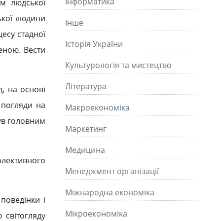
Інформатика
ом людської
ької людини
Інше
есу стадної
Історія України
еною. Вести
Культурологія та мистецтво
Літературa
, на основі
 погляди на
Макроекономіка
був головним
Маркетинг
Медицина
олективного
Менеджмент організації
Міжнародна економіка
 поведінки і
Мікроекономіка
о світогляду