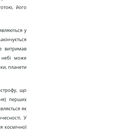
тотою, його
уявляються у
акінчується
не витримав
 небі може
рки, планети
астрофу, що
ння) перших
являється як
чесності. У
ля космічної