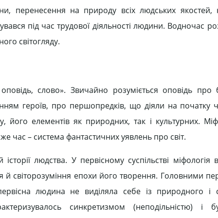
ни, перенесення на природу всіх людських якостей,
увався під час трудової діяльності людини. Водночас ро
ого світогляду.
повідь, слово». Звичайно розуміється оповідь про бо
ням героїв, про першопредків, що діяли на початку ч
у, його елементів як природних, так і культурних. Міф
ой же час – система фантастичних уявлень про світ.
історії людства. У первісному суспільстві міфологія 
ття й світорозуміння епохи його творення. Головними п
первісна людина не виділяла себе із природного і 
актеризувалось синкретизмом (неподільністю) і 