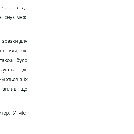
ачас, час до
е існує межі
 зразки для
і сили, які
 також було
зують події
жуються з їх
й вплив, що
тер. У міфі