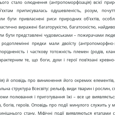
ього стало олюднення (антропоморфізація) всієї прир
’єктам приписувалась одушевленість, розум, почутт
гли бути привласнені риси природних об’єктів, особ
 пластично виражені багаторукістю, багатоокістю, найди
ли бути представлені чудовиськами – пожирачами люде
 родоплемінні предки мали двоїсту (антропоморфно-
рідненість і часткову тотожність племен (родів, клані
рактерним те, що боги, духи і герої пов’язані кревн
гія) й оповідь про виникнення його окремих елементів,
альна структура Всесвіту: рельєф, види тварин і рослин, с
рийоми полювання і приготування їжі – все це виявляєть
, богів, героїв. Оповідь про події минулого служить у 
инішнього стану. Міфічні події виявляються етапами 