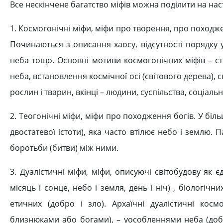
Все нескінчене багатство міфів можна поділити на наст
1. Космогонічні міфи, міфи про творення, про походж
Починаються з описання хаосу, відсутності порядку у 
неба тощо. Основні мотиви космогонічних міфів – ст
неба, встановлення космічної осі (світового дерева), с
рослин і тварин, вкінці – людини, суспільства, соціаль
2. Теогонічні міфи, міфи про походження богів. У біл
двостатевої істоти), яка часто втілює небо і землю
боротьби (битви) між ними.
3. Дуалістичні міфи, міфи, описуючі світобудову як 
місяць і сонце, небо і земля, день і ніч) , біологічн
етичних (добро і зло). Архаїчні дуалістичні косм
близнюками або богами), – уособленнями неба (добр