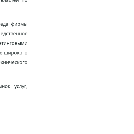
 властей по
реда фирмы
едственное
етинговыми
ее широкого
ехнического
нок услуг,