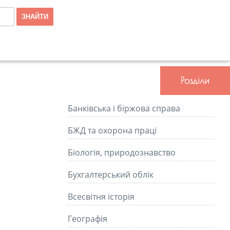
Розділи
Банківська і біржова справа
БЖД та охорона праці
Біологія, природознавство
Бухгалтерський облік
Всесвітня історія
Географія