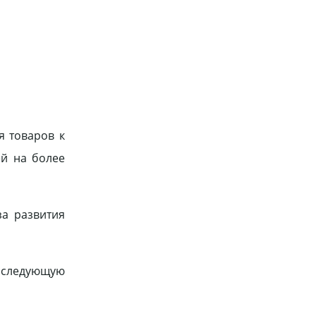
я товаров к
ей на более
за развития
 следующую