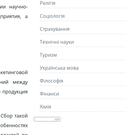
Релігія
ии научно-
Соціологія
приятия, а
Страхування
Технічні науки
Туризм
Українська мова
кетинговой
Філософія
ений между
я продукция
Фінанси
Хімія
 Сбор такой
обенностях