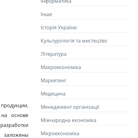
Інформатика
Інше
Історія України
Культурологія та мистецтво
Літературa
Макроекономіка
Маркетинг
Медицина
 продукции,
Менеджмент організації
 на основе
Міжнародна економіка
 разработки
Мікроекономіка
х заложены