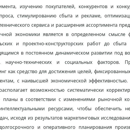
мента, изучению покупателей, конкурентов и конку
роса, стимулированию сбыта и рекламе, оптимизац
технического сервиса и расширения ассортимента пре
очной экономики является в определенном смысле 
льских и проектно-конструкторских работ до сбыта 
дящимся в постоянном динамическом развитии под во
, научно-технических и социальных факторов. Пр
нг как средство для достижения целей, фиксированны
ентам, с наивысшей экономической эффективностью. 
 располагает возможностью систематически корректи
ые планы в соответствии с изменениями рыночной ко
нтеллектуальными ресурсами, чтобы обеспечить н
адач, исходя из результатов маркетинговых исследовани
 долгосрочного и оперативного планирования произв