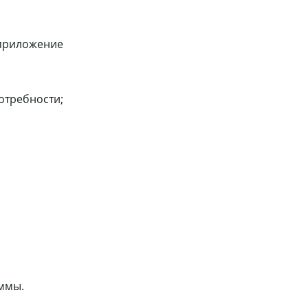
 приложение
отребности;
ммы.