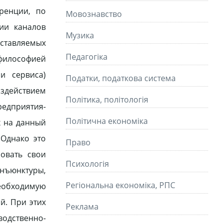
ренции, по
Мовознавство
ии каналов
Музика
дставляемых
Педагогіка
философией
и сервиса)
Податки, податкова система
здействием
Політика, політологія
едприятия-
Політична економіка
х на данный
Однако это
Право
ровать свои
Психологія
нъюнктуры,
Регіональна економіка, РПС
еобходимую
й. При этих
Реклама
одственно-