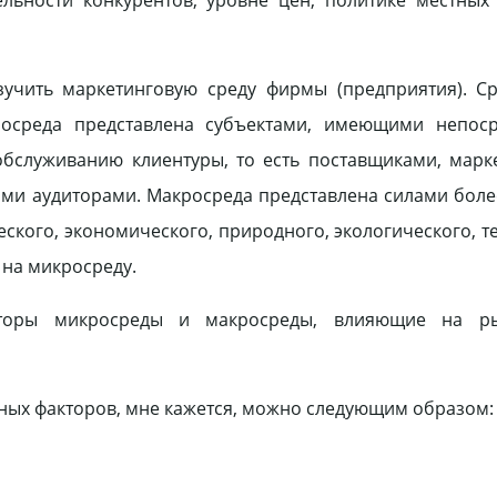
ельности конкурентов, уровне цен, политике местных
зучить маркетинговую среду фирмы (предприятия). С
осреда представлена субъектами, имеющими непоср
бслуживанию клиентуры, то есть поставщиками, марк
ыми аудиторами. Макросреда представлена силами бол
еского, экономического, природного, экологического, т
 на микросреду.
кторы микросреды и макросреды, влияющие на ры
ых факторов, мне кажется, можно следующим образом: