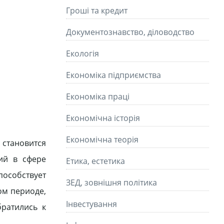
Гроші та кредит
Документознавство, діловодство
Екологія
Економіка підприємства
Економіка праці
Економічна історія
Економічна теорія
 становится
ций в сфере
Етика, естетика
пособствует
ЗЕД, зовнішня політика
ом периоде,
Інвестування
ратились к