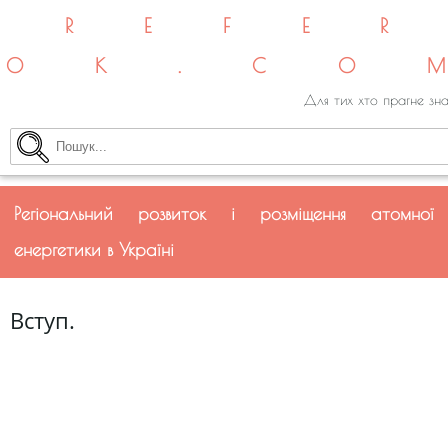
REFE
OK.CO
Для тих хто прагне зна
Регіональний розвиток і розміщення атомної
енергетики в Україні
Вступ.