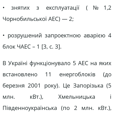
• знятих з експлуатації (№1,2
Чорнобильської АЕС) — 2;
• розрушений запроектною аварією 4
блок ЧАЕС – 1 [3, c. 3].
В Україні функціонувало 5 АЕС на яких
встановлено 11 енергоблоків (до
березня 2001 року). Це Запорізька (5
млн. кВт.), Хмельницька і
Південноукраїнська (по 2 млн. кВт.),