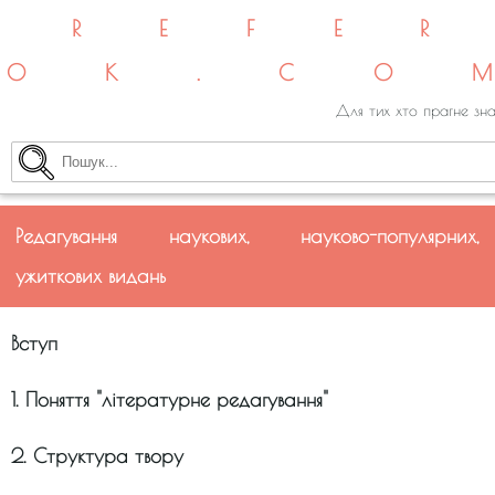
REFE
OK.CO
Для тих хто прагне зна
Редагування наукових, науково-популярних,
ужиткових видань
Вступ
1. Поняття ''літературне редагування''
2. Структура твору