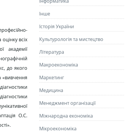
Інформатика
Інше
Історія України
рофесійно-
Культурологія та мистецтво
 оцінку всіх
ї академії
Літературa
нографічній
Макроекономіка
с, до якого
ка «вивчення
Маркетинг
діагностики
Медицина
«діагностики
Менеджмент організації
мунікативної
птація О.С.
Міжнародна економіка
сті».
Мікроекономіка