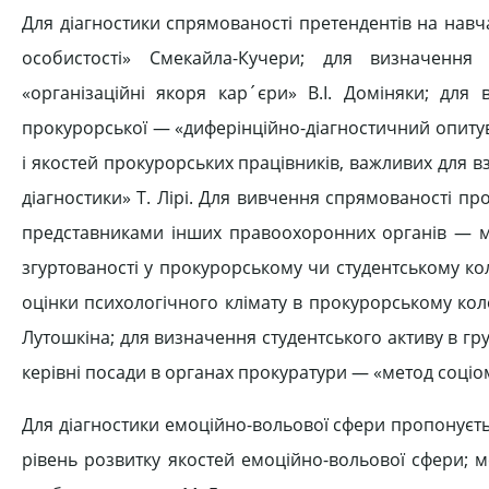
Для діагностики спрямованості претендентів на нав
особистості» Смекайла-Кучери; для визначення 
«організаційні якоря кар´єри» В.І. Доміняки; для
прокурорської — «диферінційно-діагностичний опитув
і якостей прокурорських працівників, важливих для 
діагностики» Т. Лірі. Для вивчення спрямованості пр
представниками інших правоохоронних органів — мет
згуртованості у прокурорському чи студентському кол
оцінки психологічного клімату в прокурорському кол
Лутошкіна; для визначення студентського активу в груп
керівні посади в органах прокуратури — «метод соці
Для діагностики емоційно-вольової сфери пропонуєть
рівень розвитку якостей емоційно-вольової сфери; ме