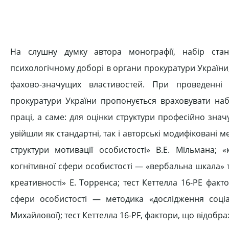
На слушну думку автора монографії, набір стан
психологічному доборі в органи прокуратури України,
фахово-значущих властивостей. При проведенні п
прокуратури України пропонується враховувати наб
праці, а саме: для оцінки структури професійно зн
увійшли як стандартні, так і авторські модифіковані
структури мотивації особистості» В.Е. Мільмана; «
когнітивної сфери особистості — «вербальна шкала» те
креативності» Е. Торренса; тест Кеттелла 16-РЕ факт
сфери особистості — методика «дослідження соціа
Михайлової); тест Кеттелла 16-PF, фактори, що відобр