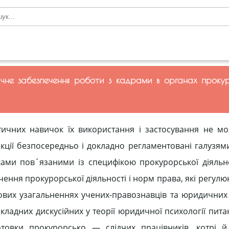
огічне забезпечення роботи з кадрами в органах проку
тичних навичок їх використання і застосування не м
ункції безпосередньо і докладно регламентовані галузям
ми пов´язаними із специфікою прокурорської діяльно
ення прокурорської діяльності і норм права, які регул
ових узагальненнях учених-правознавців та юридичних 
ладних дискусійних у теорії юридичної психології пита
отовки прокурорсько — слідчих працівників, котрі 