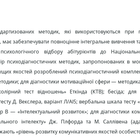
дартизованих методик, які використовуються при п
 має забезпечувати повноцінне інтегральне вивчення та
сихологічного відбору абітурієнтів до Національно
ір психодіагностичних методик, запропонованих в мо
ачущих якостей розроблений психодіагностичний комплек
 методики; для діагностики мотиваційної сфери — методи
колірний тест відношень» Еткінда (КТВ); бесіда; для 
сту Д. Векслера, варіант Л/АІ5; вербальна шкала тесту 
ор В — «Інтелектуальний розвиток»; для діагностики ко
льного інтелекту» Дж. Плфорда та М. Саллівена (ада
ажають «рівень розвитку комунікативних якостей особисто