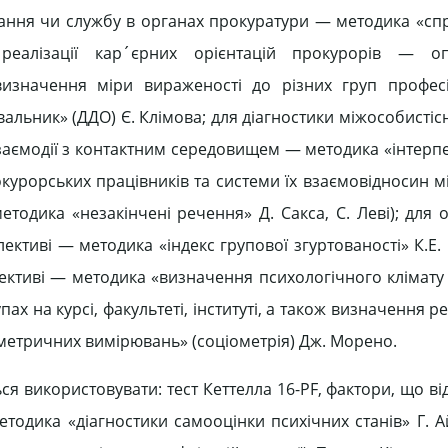
чання чи службу в органах прокуратури — методика «сп
реалізації кар´єрних орієнтацій прокурорів — оп
 визначення міри вираженості до різних груп профес
альник» (ДДО) Є. Клімова; для діагностики міжособистіс
взаємодії з контактним середовищем — методика «інтерп
окурорських працівників та системи їх взаємовідносин 
одика «незакінчені речення» Д. Сакса, С. Леві); для о
ективі — методика «індекс групової згуртованості» К.Е.
ективі — методика «визначення психологічного клімату 
ах на курсі, факультеті, інституті, а також визначення ре
ометричних вимірювань» (соціометрія) Дж. Морено.
ся використовувати: тест Кеттелла 16-PF, фактори, що в
тодика «діагностики самооцінки психічних станів» Г. А