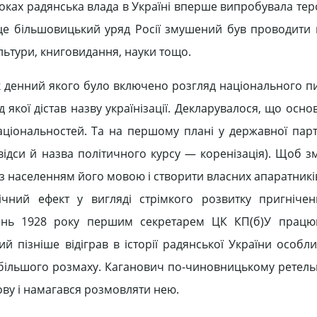
 роках радянська влада в Україні вперше випробувала те
це більшовицький уряд Росії змушений був проводити в
ультури, книговидання, науки тощо.
док денний якого було включено розгляд національного пи
д якої дістав назву українізації. Декларувалося, що ос
національностей. Та на першому плані у державної парті
відси й назва політичного курсу — коренізація). Щоб з
 з населенням його мовою і створити власних апаратникі
ічний ефект у вигляді стрімкого розвитку пригніче
ипень 1928 року першим секретарем ЦК КП(б)У працю
й пізніше відіграв в історії радянської України особл
найбільшого розмаху. Каганович по-чиновницькому ретель
мову і намагався розмовляти нею.