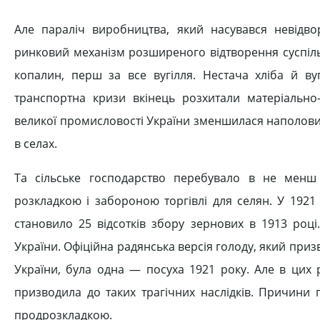
Але параліч виробництва, який насувався невідво
ринковий механізм розширеного відтворення суспіль
копалин, перш за все вугілля. Нестача хліба й ву
транспортна кризи вкінець розхитали матеріально-т
великої промисловості України зменшилася наполовин
в селах.
Та сільське господарство перебувало в не менш
розкладкою і забороною торгівлі для селян. У 1921
становило 25 відсотків збору зернових в 1913 роц
України. Офіційна радянська версія голоду, який призв
України, була одна — посуха 1921 року. Але в цих 
призводила до таких трагічних наслідків. Причини г
продрозкладкою.