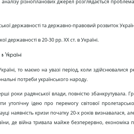
і аналізу різнопланових джерел розглядається проблема
ської державності та державно-правовий розвиток Украї
державності в 20-30 рр. ХХ ст. в Україні.
в Україні
країні, то маємо на увазі період, коли здійснювалися 
іональні потреби українського народу.
ерші роки радянської влади, повністю збанкрутувала. Г
ити утопічну ідею про перемогу світової пролетарсько
ауці наявність кризи початку 20-х років визнавалася, ал
раїни, де війна тривала майже безперервно, економіка 