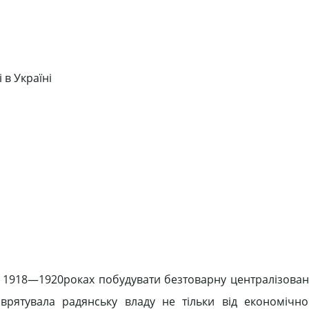
 в Україні
 у 1918—1920роках побудувати безтоварну централізован
врятувала радянську владу не тільки від економічно