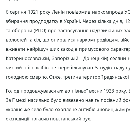
6 серпня 1921 року Ленін повідомив наркомпрода УС
збирання продподатку в Україні. Через кілька днів, 
та оборони (РПО) про застосування надзвичайних зах
волостей та сіл, що опиралися наркомпродівцям, війс
вживати найрішучіших заходів примусового характеру"
Катеринославській, Запорізькій і Донецькій) селяни 
чистий збір хлібів не перебільшував 5 пудів надушу
голодною смертю. Отже, третина території радянської
Голод продовжувався аж до пізньої весни 1923 року
За її межі насильно було вивезено навіть посівний фо
українське село було охоплене антибільшовицьким ру
експедиції погасив повстанський рух.