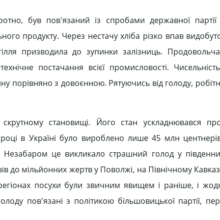
ротно, був пов'язаний із спробами державної партії
ного продукту. Через нестачу хліба різко впав видобут
гілля призводила до зупинки залізниць. Продовольча,
ехнічне постачання всієї промисловості. Чисельність
у порівняно з довоєнною. Рятуючись від голоду, робітн
 скрутному становищі. Його стан ускладнювався пр
 році в Україні було вироблено лише 45 млн центнері
і. Незабаром це викликало страшний голод у південни
ів до мільйонних жертв у Поволжі, на Північному Кавказі
регіонах посухи були звичним явищем і раніше, і жод
олоду пов'язані з політикою більшовицької партії, пер