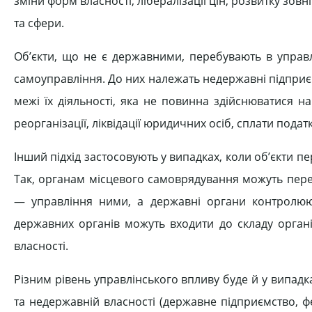
зміни форм власності, лібералізації цін, розвитку зов
та сфери.
Об’єкти, що не є державними, перебувають в управл
самоуправління. До них належать недержавні підприєм
межі їх діяльності, яка не повинна здійснюватися на
реорганізації, ліквідації юридичних осіб, сплати пода
Інший підхід застосовують у випадках, коли об’єкти п
Так, органам місцевого самоврядування можуть перед
— управління ними, а державні органи контролюют
державних органів можуть входити до складу органі
власності.
Різним рівень управлінського впливу буде й у випадка
та недержавній власності (державне підприємство, ф