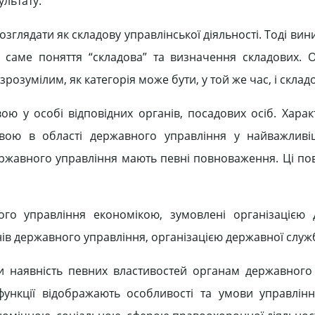
ультату.
зглядати як складову управлінської діяльності. Тоді вин
– саме поняття “складова” та визначення складових. 
езрозумілим, як категорія може бути, у той же час, і склад
ою у особі відповідних органів, посадових осіб. Харак
авою в області державного управління у найважливі
ержавного управління мають певні повноваження. Ці п
ого управління економікою, зумовлені організацією
ів державного управління, організацією державної служ
и наявність певних властивостей органам державного
функції відображають особливості та умови управлін