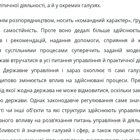
ітичної діяльності, а й у окремих галузях.
днім розпорядництвом, носить «командний характер», ґру
самостійність. Проте воно дедалі більше здійснюєт
в і рекомендацій, надання допомоги, сприяння й ко
ня суспільними процесами суперечить заданій модел
аві втручатися в усі питання управління й практичної ді
 Державне управління і зараз охоплює ті самі галу
нципово змінюється вплив на здійснювані процеси. П
ід якої жодна держава не може відмовитися, оскільки за
вою держави. Однак законодавче регулювання саме зн
 чи інші об’єкти та які структури здійснюють управлін
вного впливу на розв’язання питань управління й діяль
бливості й значення галузей і сфер, а також процеси п