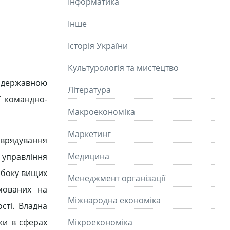
Інформатика
Інше
Історія України
Культурологія та мистецтво
и державною
Літературa
ї командно-
Макроекономіка
Маркетинг
оврядування
Медицина
 управління
 боку вищих
Менеджмент організації
мованих на
Міжнародна економіка
сті. Владна
ки в сферах
Мікроекономіка