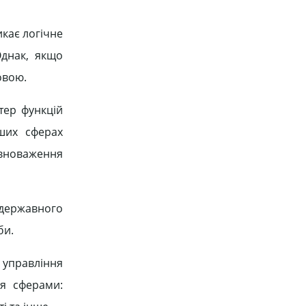
икає логічне
Однак, якщо
овою.
тер функцій
ших сферах
овноваження
 державного
би.
 управління
ня сферами: