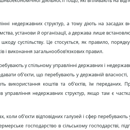
нішньоекономічної діяльності тощо, які впливають на відпо
інні недержавних структур, а тому діють на засадах в
ства, установи й організації, а держава лише встановлю
 шкоду суспільству. Це стосується, як правило, порядк
тків і виконання загальнообов’язкових правил.
еребувають у спільному управлінні державних і недержав
авати об’єкти, що перебувають у державній власності, і
ь використання коштів та об’єктів, їм переданих. П
в управління недержавних структур, якщо там є частк
х, коли об’єкти відповідних галузей і сфер перебувають
ермерське господарство в сільському господарстві, під