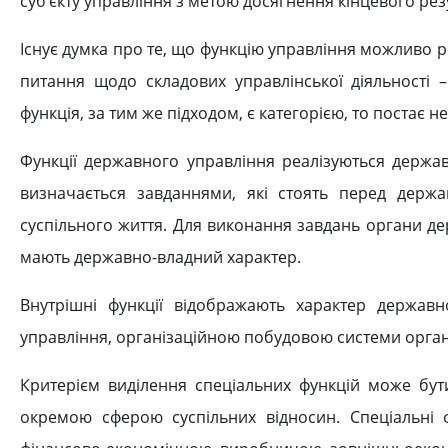
суб’єкту управління з метою досягнення кінцевого рез
Існує думка про те, що функцію управління можливо ро
питання щодо складових управлінської діяльності 
функція, за тим же підходом, є категорією, то постає н
Функції державного управління реалізуються держав
визначається завданнями, які стоять перед держ
суспільного життя. Для виконання завдань органи д
мають державно-владний характер.
Внутрішні функції відображають характер державн
управління, організаційною побудовою системи орган
Критерієм виділення спеціальних функцій може бут
окремою сферою суспільних відносин. Спеціальні 