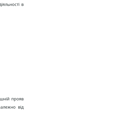
іяльності в
ішній прояв
залежно від