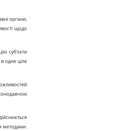
вні органи,
ивості щодо
цію суб’єкти
 в одне ціле
можливостей
аконодавчою
дійснюється
м методами.