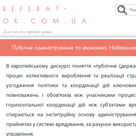
REFERAT-
OK.COM.UA
Для тих хто прагне знань!
Публічне адміністрування та економіка. Найважливі
В європейському дискурсі поняття «публічне (держа
процес колективного вироблення та реалізації стр
узгодження політики та координації дій ключових 
повноважень і обов’язків між учасниками процес
горизонтальної координації дій між суб’єктами в
спираються на інституційну основу адмініструванн
прийнятих у системі врядування, за рахунок використа
управління.