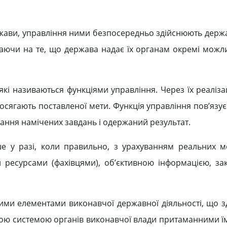
ержави, управління ними безпосередньо здійснюють держа
аючи на те, що держава надає їх органам окремі можл
кі називаються функціями управління. Через їх реаліза
осягають поставленої мети. Функція управління пов’язує
нання намічених завдань і одержаний результат.
е у разі, коли правильно, з урахуванням реальних 
 ресурсами (фахівцями), об’єктивною інформацією, з
ними елементами виконавчої державної діяльності, що з
ьною системою органів виконавчої влади притаманними ї