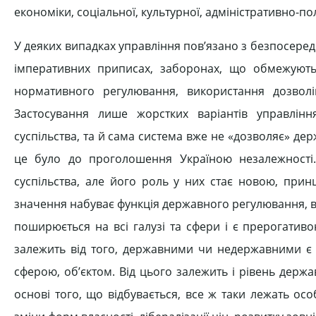
економіки, соціальної, культурної, адміністративно-пол
У деяких випадках управління пов’язано з безпосере
імперативних приписах, заборонах, що обмежують 
нормативного регулювання, використання дозволі
Застосування лише жорстких варіантів управлін
суспільства, та й сама система вже не «дозволяє» держ
це було до проголошення Україною незалежності.
суспільства, але його роль у них стає новою, при
значення набуває функція державного регулювання, в
поширюється на всі галузі та сфери і є прерогати
залежить від того, державними чи недержавними є ті
сферою, об’єктом. Від цього залежить і рівень держа
основі того, що відбувається, все ж таки лежать осо