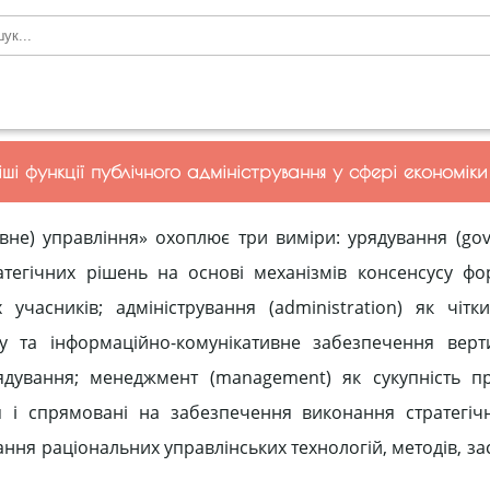
ші функції публічного адміністрування у сфері економіки
вне) управління» охоплює три виміри: урядування (gov
атегічних рішень на основі механізмів консенсусу ф
учасників; адміністрування (administration) як чітк
у та інформаційно-комунікативне забезпечення верт
рядування; менеджмент (management) як сукупність п
я і спрямовані на забезпечення виконання стратегіч
ння раціональних управлінських технологій, методів, за