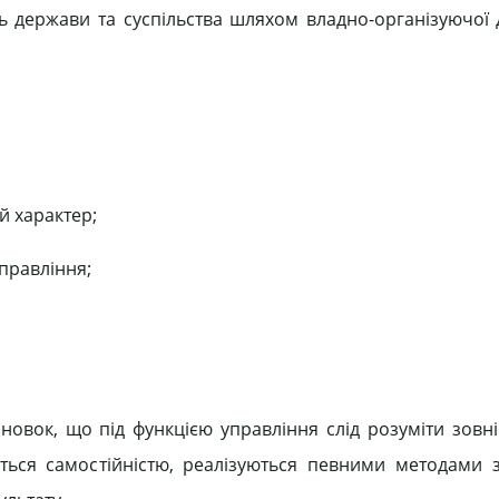
ь держави та суспільства шляхом владно-організуючої д
й характер;
правління;
овок, що під функцією управління слід розуміти зовн
ється самостійністю, реалізуються певними методами 