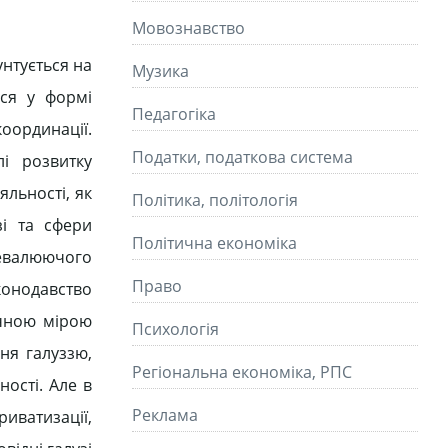
Мовознавство
нтується на
Музика
ься у формі
Педагогіка
ординації.
Податки, податкова система
і розвитку
яльності, як
Політика, політологія
зі та сфери
Політична економіка
ревалюючого
Право
конодавство
ачною мірою
Психологія
ня галуззю,
Регіональна економіка, РПС
ності. Але в
Реклама
риватизації,