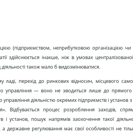
ацією (підприємством, неприбутковою організацією ч
тії здійснюється інакше, ніж в умовах централізовано
д діяльності також мало б видозмінюватися.
у ладі, перехід до ринкових відносин, місцевого сам
го управління — воно не зводиться лише до прямого
 управління діяльністю окремих підприємств і установ з
я». Відбувається процес розроблення заходів, спря
тв і установ, пошук напрямів заохочення такої діяльно
, а державне регулювання має свої особливості не тіль