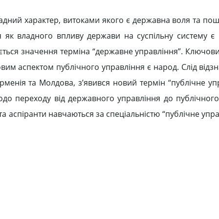
дний характер, витоками якого є державна воля та пош
ня як владного впливу держави на суспільну систему 
міється значення терміна “державне управління”. Ключо
вим аспектом публічного управління є народ. Слід відз
рменія та Молдова, з’явився новий термін “публічне уп
щодо переходу від державного управління до публічного
а аспіранти навчаються за спеціальністю “публічне упра