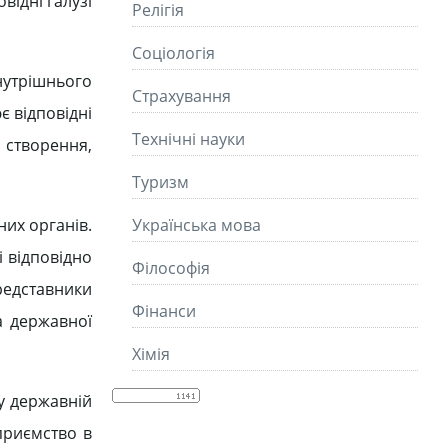
відні галузі
Релігія
Соціологія
нутрішнього
Страхування
є відповідні
Технічні науки
у створення,
Туризм
них органів.
Українська мова
 відповідно
Філософія
редставники
Фінанси
а державної
Хімія
 у державній
приємство в