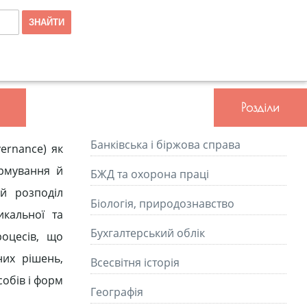
Розділи
Банківська і біржова справа
ernance) як
ормування й
БЖД та охорона праці
ий розподіл
Біологія, природознавство
икальної та
Бухгалтерський облік
роцесів, що
них рішень,
Всесвітня історія
собів і форм
Географія