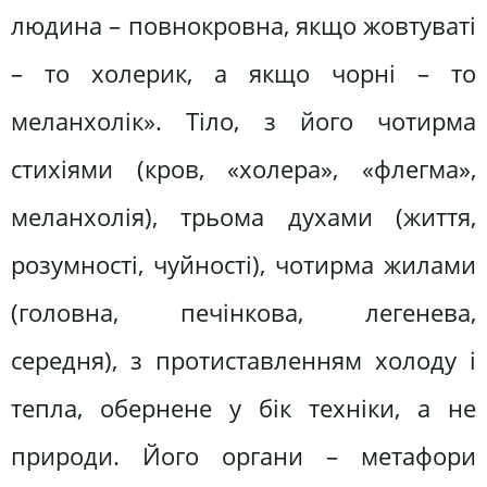
людина – повнокровна, якщо жовтуваті
– то холерик, а якщо чорні – то
меланхолік». Тіло, з його чотирма
стихіями (кров, «холера», «флегма»,
меланхолія), трьома духами (життя,
розумності, чуйності), чотирма жилами
(головна, печінкова, легенева,
середня), з протиставленням холоду і
тепла, обернене у бік техніки, а не
природи. Його органи – метафори