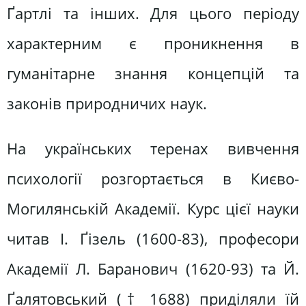
Ґартлі та інших. Для цього періоду
характерним є проникнення в
гуманітарне знання концепцій та
законів природничих наук.
На українських теренах вивчення
психології розгортається в Києво-
Могилянській Академії. Курс цієї науки
читав І. Ґізель (1600-83), професори
Академії Л. Баранович (1620-93) та Й.
Ґалятовський († 1688) приділяли їй