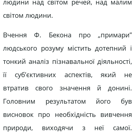
людини над світом речей, над малим
світом людини.
Вчення Ф. Бекона про „примари”
людського розуму містить дотепний і
тонкий аналіз пізнавальної діяльності,
її суб’єктивних аспектів, який не
втратив свого значення й донині.
Головним результатом його був
висновок про необхідність вивчення
природи, виходячи з неї самої.