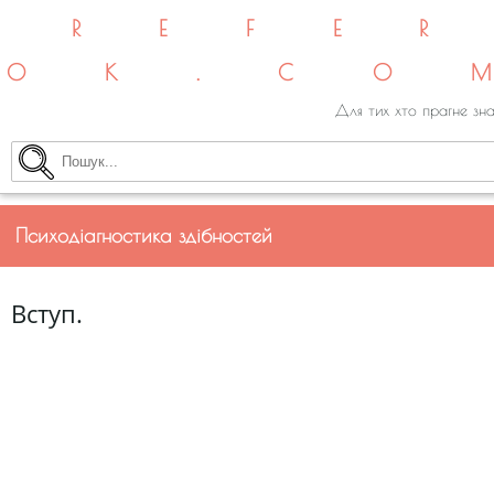
REFE
OK.CO
Для тих хто прагне зна
Психодіагностика здібностей
Вступ.