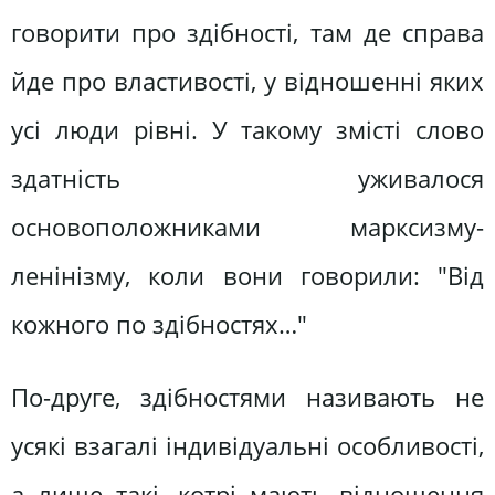
говорити про здібності, там де справа
йде про властивості, у відношенні яких
усі люди рівні. У такому змісті слово
здатність уживалося
основоположниками марксизму-
ленінізму, коли вони говорили: "Від
кожного по здібностях…"
По-друге, здібностями називають не
усякі взагалі індивідуальні особливості,
а лише такі, котрі мають відношення