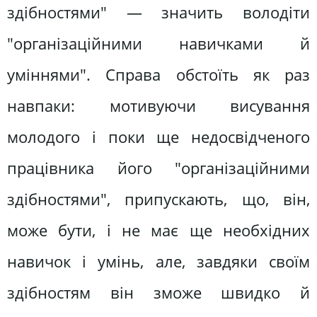
здібностями" — значить володіти
"організаційними навичками й
уміннями". Справа обстоїть як раз
навпаки: мотивуючи висування
молодого і поки ще недосвідченого
працівника його "організаційними
здібностями", припускають, що, він,
може бути, і не має ще необхідних
навичок і умінь, але, завдяки своїм
здібностям він зможе швидко й