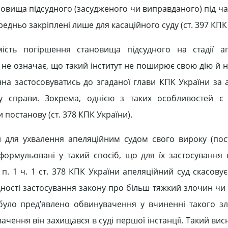
овища підсудного (засудженого чи виправданого) під ча
дньо закріплені лише для касаційного суду (ст. 397 КПК 
мість погіршення становища підсудного на стадії а
 не означає, що такий інститут не поширює свою дію й н
нна застосовуватись до згаданої глави КПК України за 
у справи. Зокрема, однією з таких особливостей є 
 постанову (ст. 378 КПК України).
ви для ухвалення апеляційним судом свого вироку (пост
формульовані у такий спосіб, що для їх застосування
 п. 1 ч. 1 ст. 378 КПК України апеляційний суд скасову
ідності застосування закону про більш тяжкий злочин ч
було пред’явлено обвинувачення у вчиненні такого з
ачення він захищався в суді першої інстанції. Такий ви