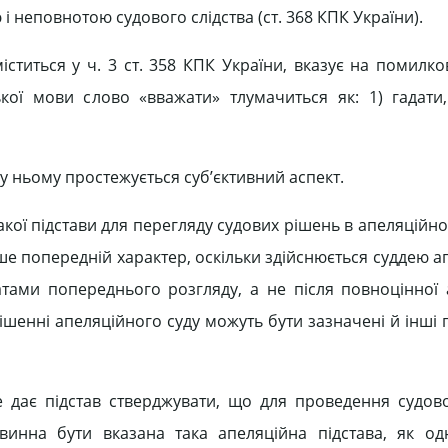
і неповнотою судового слідства (ст. 368 КПК України).
титься у ч. 3 ст. 358 КПК України, вказує на помилков
ої мови слово «вважати» тлумачиться як: 1) гадати,
о у ньому простежується суб’єктивний аспект.
акої підстави для перегляду судових рішень в апеляційн
ише попередній характер, оскільки здійснюється суддею 
татами попереднього розгляду, а не після повноцінної 
ішенні апеляційного суду можуть бути зазначені й інші 
не дає підстав стверджувати, що для проведення судово
винна бути вказана така апеляційна підстава, як одн