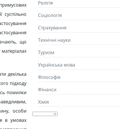
Релігія
я примусових
ї суспільно
Соціологія
застосування
Страхування
астосування
Технічні науки
начають, що
 матеріалах
Туризм
Українська мова
ти декілька
Філософія
ого підходу
Фінанси
ись помилки
раведливим,
Хімія
ину, особи
ше в умовах