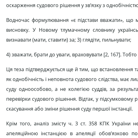
оскарження судового рішення у зв’язку з однобічністю 
Водночас формулювання «є підстави вважати», що міс
висновку. У Новому тлумачному словнику українськ
визнавати (мати, ставити) за; 3) глядіти, пильнувати;
4) зважати, брати до уваги, враховувати [2, 167]. Тобт
Ця теза підтверджується ще й тим, що встановлення т
як однобічність і неповнота судового слідства, має л
суду одноособово, а не колегією суддів, за резуль
перевірки судового рішення. Відтак, у підсумковому р
скасування або зміни рішення суду першої інстанції.
Крім того, аналіз змісту ч. 3 ст. 358 КПК України 
апеляційною інстанцією в апеляції обов’язково по