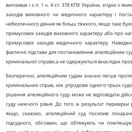
випливає і з п. 1 ч. 4 ст. 378 КПК України, згідно з 
заходів виховного чи медичного характеру і постан
небезпечного діяння як більш тяжкого, якщо таке було
примусових заходів виховного характеру або про на
примусових заходів медичного характеру. Наведе
фактичні підстави для постановлення апеляційним су
кримінальної справи,а не одержуються внаслідок пров
Безперечно, апеляційним судам значно легше протяго
кримінальних справ, ніж упродовж одного-трьох судо
рішення апеляційного суду може не відповідати дій
суду нижчого рівня. До того ж результат перевірки
якщо, скажімо, апеляційний суд посилив покаран
підсудного, обставин, що обтяжують чи пом’якшу