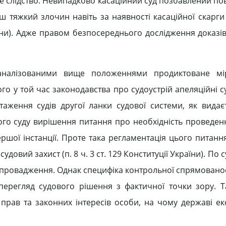
дове слідство. Невипадково касаційний суд позбавлений 
ш тяжкий злочин навіть за наявності касаційної скарги
їни). Адже правом безпосереднього дослідження доказів,
аналізованими вище положеннями продиктоване мі
го у той час законодавства про судоустрій апеляційні с
нтаження судів другої ланки судової системи, як видаєт
ного суду вирішення питання про необхідність проведен
ершої інстанції. Проте така регламентація цього питан
довий захист (п. 8 ч. 3 ст. 129 Конституції України). По с
провадження. Однак специфіка контрольної спрямованості
перегляд судового рішення з фактичної точки зору. Т
 прав та законних інтересів особи, на чому державі е