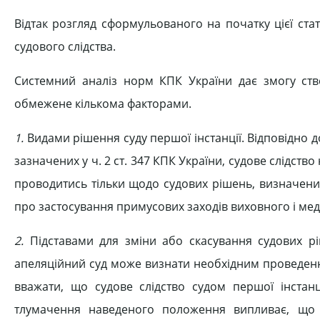
Відтак розгляд сформульованого на початку цієї ст
судового слідства.
Системний аналіз норм КПК України дає змогу ств
обмежене кількома факторами.
1.
Видами рішення суду першої інстанції. Відповідно д
зазначених у ч. 2 ст. 347 КПК України, судове слідств
проводитись тільки щодо судових рішень, визначених
про застосування примусових заходів виховного і ме
2.
Підставами для зміни або скасування судових рі
апеляційний суд може визнати необхідним проведення
вважати, що судове слідство судом першої інстан
тлумачення наведеного положення випливає, що 