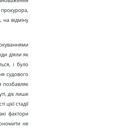
повноваження
 прокурора,
 на відміну
ркуваннями
уди діяли як
ься, і було
ня судового
ня позбавляє
уті, діє лише
 цієї стадії
акі фактори
кономити не