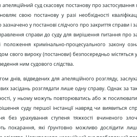
яким апеляційний суд скасовує постанову про застосуванн
овляє свою постанову у разі необхідності кваліфікаці
 зазначено у постанові слідчого про закриття справи і 
правлення справи до суду для вирішення питання про з
ні положення кримінально-процесуального закону оз
дом свого вироку (постанови) безпосередньо містяться у
едення ним судового слідства.
м днів, відведених для апеляційного розгляду, заслуха
вих засідань розглядати лише одну справу. Однак за так
сності, у ньому можуть повторюватись або ж посилюват
 рішення суду першої інстанції навряд чи виявиться сп
ня без урахування ступеня тяжкості вчиненого злоч
ють покарання, які ґрунтовно можливо дослідити ли