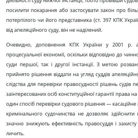
діяльності суду нижчої інстанції, тобто провівши су
посилити покарання або застосувати закон про біль
потерпілого чи його представника (ст. 397 КПК Укра
від апеляційного суду, він не наділений.
Очевидно, доповнення КПК України у 2001 р. 
процесуальної економії, оскільки відповідно до чинно
суди першої, так і другої інстанції. З метою розва
прийнято рішення віддати на угляд суддів апеляцій
слідства для перевірки правосудності рішень судів п
заінтересованих осіб конституційної гарантії права на су
один спосіб перевірки судового рішення — касаційне 
кримінального судочинства не дозволяє здійснити 
значно знижують ефективність правосуддя і захисту
личить.