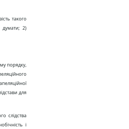
ість такого
 думати; 2)
ому порядку,
апеляційного
апеляційної
підстави для
го слідства
обічність і