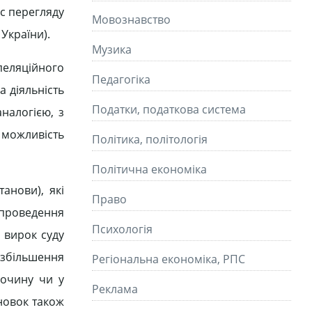
с перегляду
Мовознавство
України).
Музика
пеляційного
Педагогіка
а діяльність
Податки, податкова система
аналогією, з
можливість
Політика, політологія
Політична економіка
анови), які
Право
 проведення
Психологія
є вирок суду
и збільшення
Регіональна економіка, РПС
лочину чи у
Реклама
сновок також