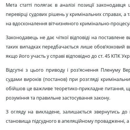
Мета статті полягає в аналізі позиції законодавця
перевірці судових рішень у кримінальних справах, 
на вдосконалення вітчизняного кримінально-процесу
Законодавець не дає чіткої відповіді на поставлене ви
таких випадках передбачається лише обов’язковий ви
якщо його участь у справі відповідно до ст. 45 КПК Ук
Відсутні з цього приводу і роз’яснення Пленуму Ве
судами вироків (постанов) при розгляді кримінальни
обійшов це важливе теоретико-прикладне питання, щ
розуміння та правильне застосування закону.
З огляду на викладене, залишається звернутись до
становища підсудного в апеляційному провадженні, а