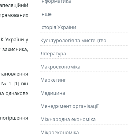
Інформатика
апеляційній
Інше
спрямованих
Історія України
ПК України у
Культурологія та мистецтво
 захисника,
Літературa
Макроекономіка
становлення
Маркетинг
№ 1 [1] він
Медицина
на однакове
Менеджмент організації
 погіршення
Міжнародна економіка
.
Мікроекономіка