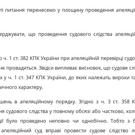
атті питання перенесемо у площину проведення апеляц
ерджувати, що проведення судового слідства апеляц
о ч. 1 ст. 382 КПК України при апеляційній перевірці суд
о не провадиться. Звідси випливає висновок, що судове с
 у ч. 1 ст. 347 КПК України, до яких належать вироки т
дичного характеру.
шень в апеляційному порядку. Згідно з ч. 3 ст. 358 
 судового слідства у повному обсязі або частково, коли
ції було проведено неповно чи однобічно. Тобто з 
апеляційний суд вправі провести судове слідство л