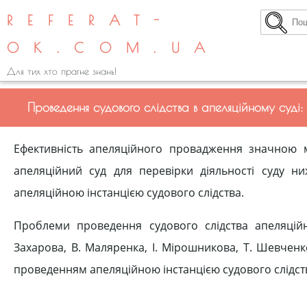
REFERAT-
OK.COM.UA
Для тих хто прагне знань!
Проведення судового слідства в апеляційному суді:
Ефективність апеляційного провадження значною м
апеляційний суд для перевірки діяльності суду ни
апеляційною інстанцією судового слідства.
Проблеми проведення судового слідства апеляцій
Захарова, В. Маляренка, І. Мірошникова, Т. Шевченко
проведенням апеляційною інстанцією судового слідств