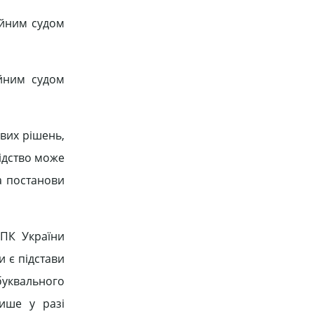
ійним судом
ійним судом
ових рішень,
лідство може
а постанови
КПК України
 є підстави
буквального
ише у разі