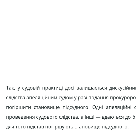
Так, у судовій практиці досі залишається дискусій
слідства апеляційним судом у разі подання прокуроро
погіршити становище підсудного. Одні апеляційні 
проведення судового слідства, а інші — вдаються до б
для того підстав погіршують становище підсудного.