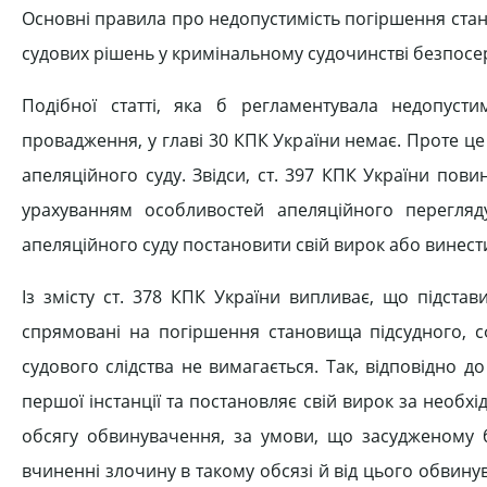
Основні правила про недопустимість погіршення стан
судових рішень у кримінальному судочинстві безпосере
Подібної статті, яка б регламентувала недопусти
провадження, у главі 30 КПК України немає. Проте це
апеляційного суду. Звідси, ст. 397 КПК України пови
урахуванням особливостей апеляційного перегляд
апеляційного суду постановити свій вирок або винести
Із змісту ст. 378 КПК України випливає, що підста
спрямовані на погіршення становища підсудного, с
судового слідства не вимагається. Так, відповідно до
першої інстанції та постановляє свій вирок за необх
обсягу обвинувачення, за умови, що засудженому 
вчиненні злочину в такому обсязі й від цього обвинув