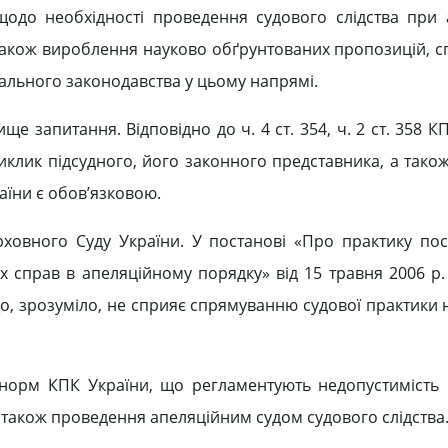
 щодо необхідності проведення судового слідства при 
а також вироблення науково обґрунтованих пропозицій, 
ального законодавства у цьому напрямі.
ще запитання. Відповідно до ч. 4 ст. 354, ч. 2 ст. 358 К
клик підсудного, його законного представника, а також
раїни є обов’язковою.
рховного Суду України. У постанові «Про практику по
х справ в апеляційному порядку» від 15 травня 2006 р. 
о, зрозуміло, не сприяє спрямуванню судової практики 
 норм КПК України, що регламентують недопустимість
 також проведення апеляційним судом судового слідства