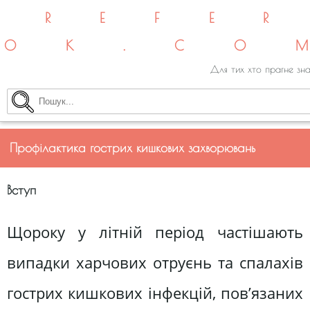
REFE
OK.CO
Для тих хто прагне зна
Профілактика гострих кишкових захворювань
Вступ
Щороку у літній період частішають
випадки харчових отруєнь та спалахів
гострих кишкових інфекцій, пов’язаних