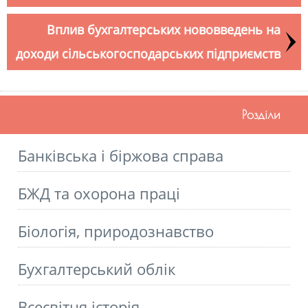
Вплив бухгалтерських нововведень на
доходи сільськогосподарських підприємств
Розділи
Банківська і біржова справа
БЖД та охорона праці
Біологія, природознавство
Бухгалтерський облік
Всесвітня історія