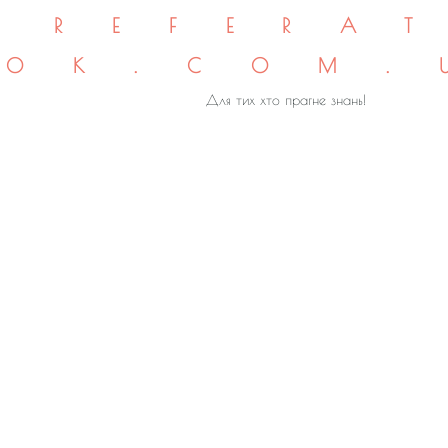
REFERA
OK.COM.
Для тих хто прагне знань!