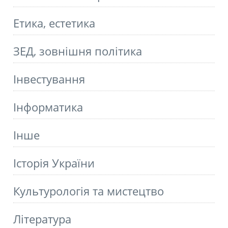
Етика, естетика
ЗЕД, зовнішня політика
Інвестування
Інформатика
Інше
Історія України
Культурологія та мистецтво
Літературa