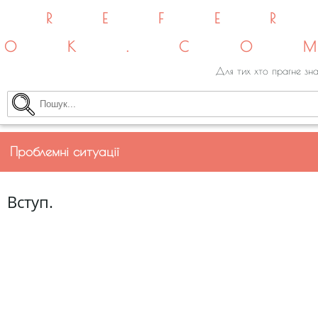
REFE
OK.CO
Для тих хто прагне зна
Проблемні ситуації
Вступ.