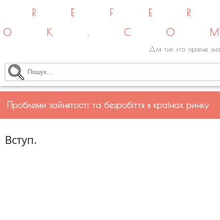
REFE
OK.CO
Для тих хто прагне зна
Проблеми зайнятості та безробіття в країнах ринку
Вступ.