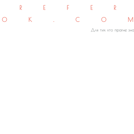
REFE
OK.CO
Для тих хто прагне зна